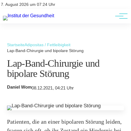
Kontakt
Kontakt
7. August 2026 um 07:24 Uhr
AGBs
AGBs
Startseite
Adipositas / Fettleibigkeit
Lap-Band-Chirurgie und bipolare Störung
Lap-Band-Chirurgie und
bipolare Störung
Daniel Wom
08.12.2021, 04:21 Uhr
Patienten, die an einer bipolaren Störung leiden,
fragen sich oft, ob ihr Zustand ein Hindernis bei