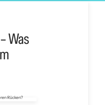
 – Was
im