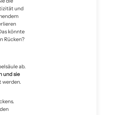
ie die
izität und
hmendem
erlieren
 Das könnte
en Rücken?
elsäule ab.
 und sie
t werden.
ckens.
nden