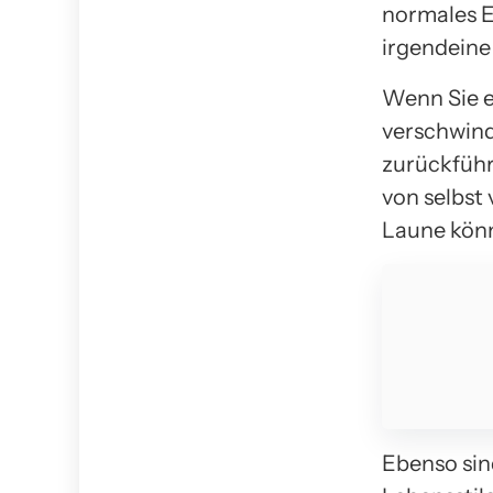
normales E
irgendeine
Wenn Sie 
verschwind
zurückführ
von selbst
Laune könn
Ebenso sin