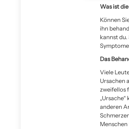
Was ist di
Können Sie
ihn behan
kannst du.
Symptome 
Das Behan
Viele Leut
Ursachen an
zweifellos
„Ursache“ k
anderen Ar
Schmerzen 
Menschen w