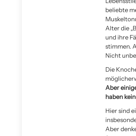
Lebensstil
beliebte m
Muskelton
Alter die „
und ihre F
stimmen. A
Nicht unbe
Die Knoche
möglicherw
Aber einig
haben kei
Hier sind 
insbesonde
Aber denke