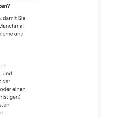
zen?
 damit Sie
 Manchmal
obleme und
uen
n, und
t der
 oder einen
ristigen)
sten
in