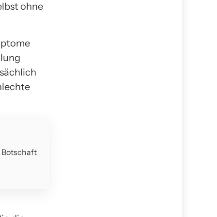
elbst ohne
mptome
dlung
sächlich
hlechte
e Botschaft