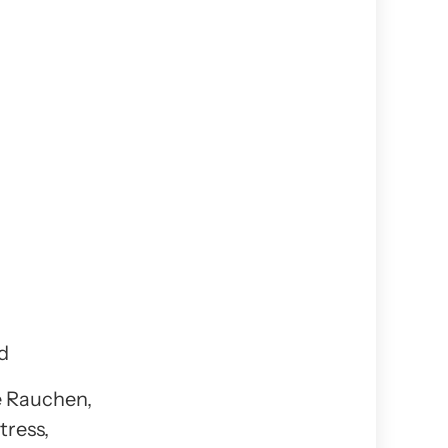
d
e Rauchen,
tress,