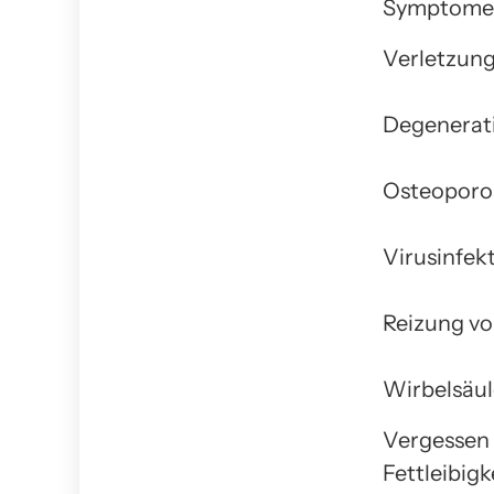
Symptome 
Verletzun
Degenerati
Osteoporo
Virusinfek
Reizung v
Wirbelsäul
Vergessen 
Fettleibig