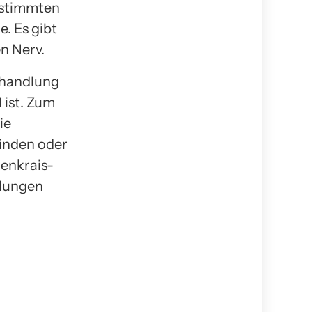
estimmten
. Es gibt
n Nerv.
Behandlung
 ist. Zum
ie
inden oder
enkrais-
dlungen