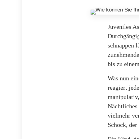
Juveniles As
Durchgängig
schnappen lä
zunehmendem
bis zu eine
Was nun eine
reagiert jed
manipulativ,
Nächtliches 
vielmehr ve
Schock, der 