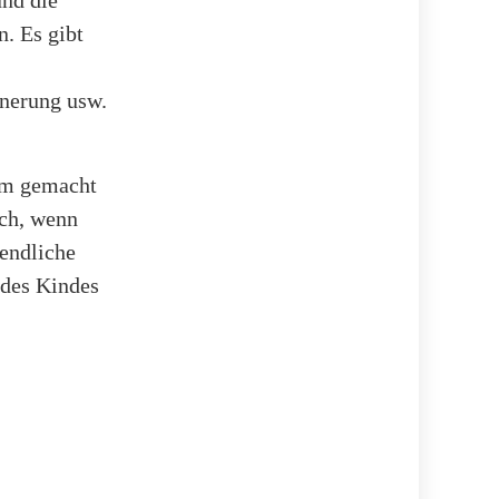
und die
. Es gibt
nerung usw.
am gemacht
ach, wenn
nendliche
 des Kindes