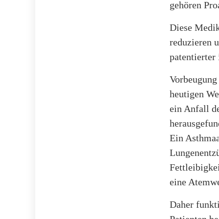
gehören Proa
Diese Medik
reduzieren u
patentierter 
Vorbeugung i
heutigen Wel
ein Anfall 
herausgefun
Ein Asthmaa
Lungenentzü
Fettleibigk
eine Atemw
Daher funkt