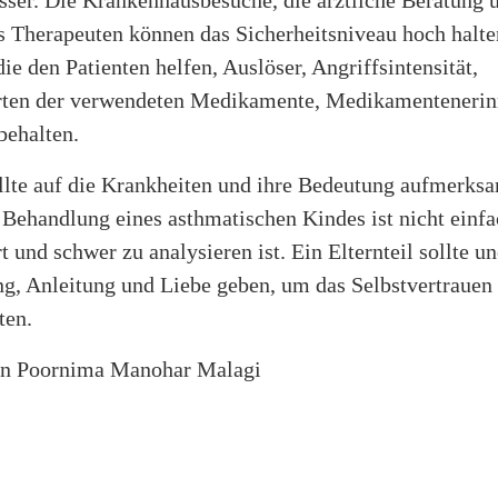
sser. Die Krankenhausbesuche, die ärztliche Beratung 
s Therapeuten können das Sicherheitsniveau hoch halten
die den Patienten helfen, Auslöser, Angriffsintensität,
rten der verwendeten Medikamente, Medikamentenerin
behalten.
llte auf die Krankheiten und ihre Bedeutung aufmerks
 Behandlung eines asthmatischen Kindes ist nicht einf
rt und schwer zu analysieren ist. Ein Elternteil sollte u
ng, Anleitung und Liebe geben, um das Selbstvertrauen
ten.
von Poornima Manohar Malagi