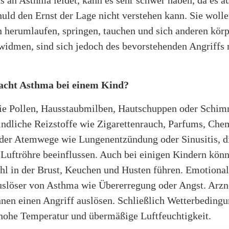
s an Asthma leidet, kann es sehr schwer haben, da es a
uld den Ernst der Lage nicht verstehen kann. Sie woll
 herumlaufen, springen, tauchen und sich anderen körp
widmen, sind sich jedoch des bevorstehenden Angriffs 
acht Asthma bei einem Kind?
ie Pollen, Hausstaubmilben, Hautschuppen oder Schimm
indliche Reizstoffe wie Zigarettenrauch, Parfums, Che
 der Atemwege wie Lungenentzündung oder Sinusitis, d
Luftröhre beeinflussen. Auch bei einigen Kindern kö
hl in der Brust, Keuchen und Husten führen. Emotiona
uslöser von Asthma wie Übererregung oder Angst. Arzn
en einen Angriff auslösen. Schließlich Wetterbedingu
, hohe Temperatur und übermäßige Luftfeuchtigkeit.