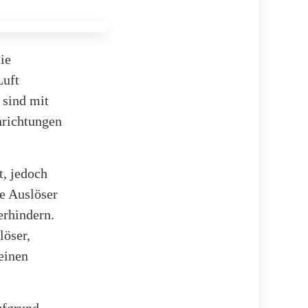
ie
Luft
 sind mit
nrichtungen
t, jedoch
se Auslöser
erhindern.
löser,
einen