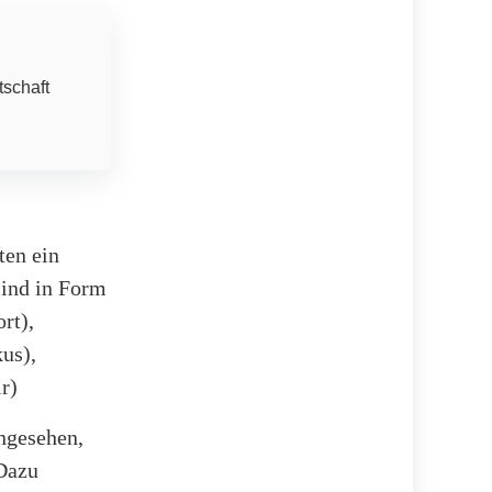
tschaft
:
en ein
ind in Form
rt),
us),
r)
ngesehen,
 Dazu