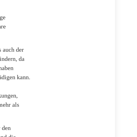
ge
hre
s auch der
indern, da
 haben
ädigen kann.
kungen,
mehr als
r den