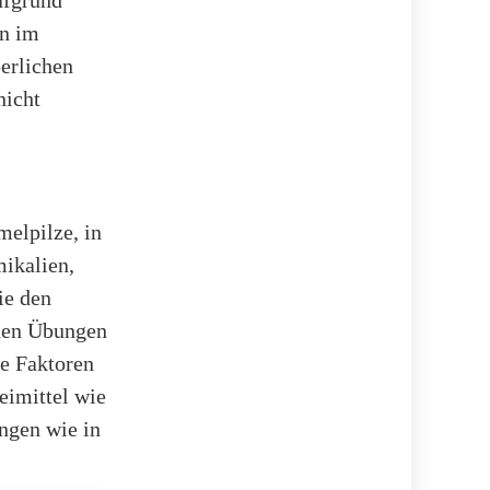
ufgrund
en im
erlichen
nicht
elpilze, in
mikalien,
ie den
nnen Übungen
le Faktoren
eimittel wie
ngen wie in