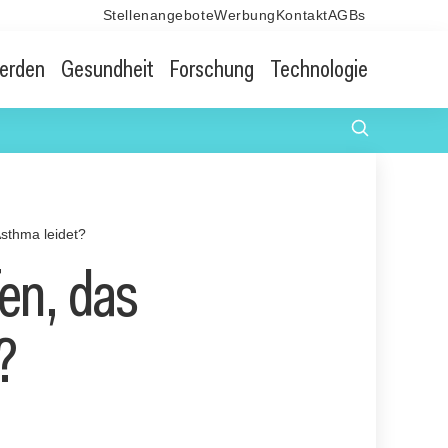
Stellenangebote
Werbung
Kontakt
AGBs
erden
Gesundheit
Forschung
Technologie
Asthma leidet?
en, das
?