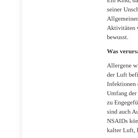
Ein Kind, da
seiner Unsch
Allgemeinen
Aktivitäten 
bewusst.
Was verurs
Allergene w
der Luft bef
Infektionen
Umfang der 
zu Engegefü
sind auch A
NSAIDs könn
kalter Luft