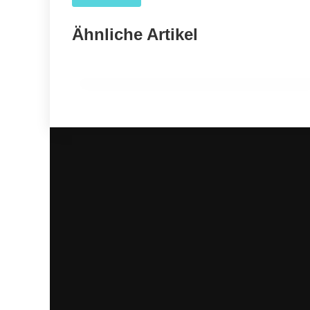
04. April 2026
Forscher nutzen KI, um das wahre Ausmaß der
Ähnliche Artikel
COVID-19-Sterblichkeit in den USA aufzudecken
GESUNDHEIT ALLGEMEIN