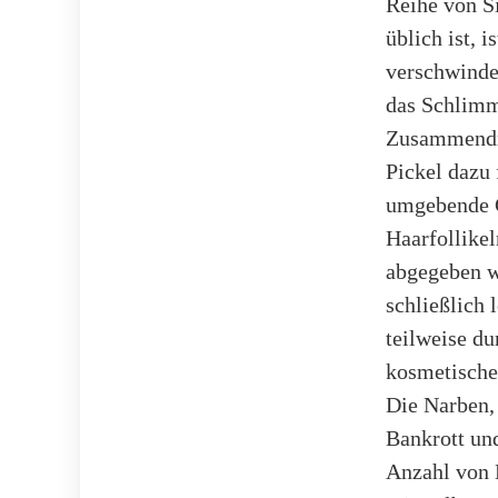
Reihe von Si
üblich ist, 
verschwinde
das Schlimms
Zusammendrü
Pickel dazu f
umgebende G
Haarfollikel
abgegeben wi
schließlich
teilweise du
kosmetische
Die Narben,
Bankrott und
Anzahl von 