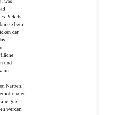
e, was
ead
es Pickels
ebnisse beim
ücken der
das
en
rfläche
en und
kann
s
den Narben.
 emotionalen
Eine gute
nen werden