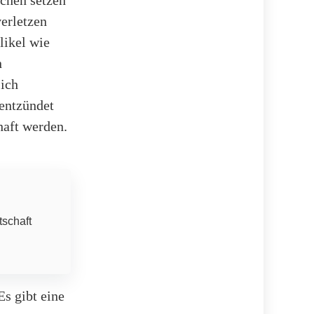
chen setzen
verletzen
likel wie
n
sich
 entzündet
haft werden.
.
tschaft
Es gibt eine