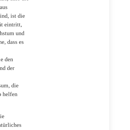
aus
nd, ist die
 eintritt,
chstum und
he, dass es
ie den
und der
sum, die
 helfen
ie
atürliches