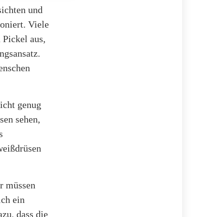
sichten und
niert. Viele
 Pickel aus,
ngsansatz.
Menschen
nicht genug
sen sehen,
s
hweißdrüsen
ir müssen
ich ein
zu, dass die