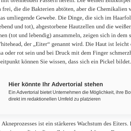
mit brennenden Fässern herein. Die weißen Blutkörper
frei, die die Bakterien abtöten, aber die Chemikalien 
das umliegende Gewebe. Die Dinge, die sich im Haarfol
ebend und tot), abgestorbene Hautzellen und die weiße
hen (tot und lebendig) ansammeln, zeigen sich in dem 
itehead, der „Eiter“ genannt wird. Die Haut ist leicht
sa oder rot sein und bei Druck mit dem Finger schmerz
itpunkt können Sie wissen, dass sich ein Pickel bildet
Hier könnte Ihr Advertorial stehen
Ein Advertorial bietet Unternehmen die Möglichkeit, ihre Bo
direkt im redaktionellen Umfeld zu platzieren
s Akneprozesses ist ein stärkeres Wachstum des Eiters. 