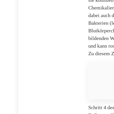
sie kommen 
Chemikalien 
dabei auch 
Bakterien (l
Blutkörperc
bildenden Wh
und kann ro
Zu diesem Ze
Schritt 4 de