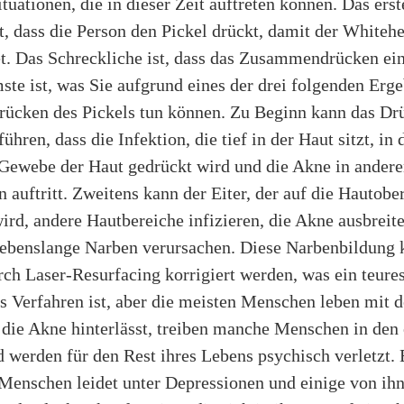
tuationen, die in dieser Zeit auftreten können. Das erst
ist, dass die Person den Pickel drückt, damit der Whiteh
t. Das Schreckliche ist, dass das Zusammendrücken ein
te ist, was Sie aufgrund eines der drei folgenden Erg
cken des Pickels tun können. Zu Beginn kann das Dr
ühren, dass die Infektion, die tief in der Haut sitzt, in 
ewebe der Haut gedrückt wird und die Akne in ander
n auftritt. Zweitens kann der Eiter, der auf die Hautobe
rd, andere Hautbereiche infizieren, die Akne ausbreit
 lebenslange Narben verursachen. Diese Narbenbildung 
rch Laser-Resurfacing korrigiert werden, was ein teure
s Verfahren ist, aber die meisten Menschen leben mit 
 die Akne hinterlässt, treiben manche Menschen in den
 werden für den Rest ihres Lebens psychisch verletzt. 
Menschen leidet unter Depressionen und einige von ih