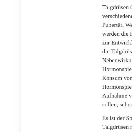
Talgdrüsen 
verschiedene
Pubertät. We
werden die 
zur Entwickl
die Talgdrüs
Nebenwirkun
Hormonspiege
Konsum von 
Hormonspieg
Aufnahme vo
sollen, schn
Es ist der S
Talgdrüsen m