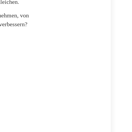
leichen.
unehmen, von
 verbessern?