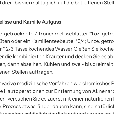
drei- bis viermal täglich auf die betroffenen Stel
lisse und Kamille Aufguss
ze. getrocknete Zitronenmelisseblätter *1 oz. get
üten oder ein Kamillenteebeutel *3/4; Unze. getr
r * 2/3 Tasse kochendes Wasser Gießen Sie koch
r die kombinierten Kräuter und decken Sie es ab
en, dann abseihen. Kühlen und zwei- bis dreimal t
enen Stellen auftragen.
invasive medizinische Verfahren wie chemisches 
re Hautoperationen zur Entfernung von Aknenar
en, versuchen Sie es zuerst mit einer natürliche
 Prozess etwas länger dauern kann, sind natürli