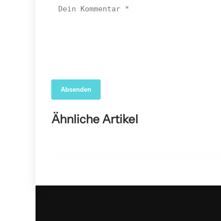
Absenden
04. April 2026
Forscher nutzen KI, um das wahre Ausmaß der
Ähnliche Artikel
COVID-19-Sterblichkeit in den USA aufzudecken
GESUNDHEIT ALLGEMEIN