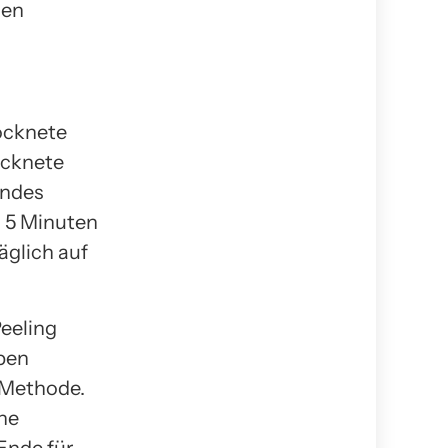
len
rocknete
ocknete
endes
. 5 Minuten
äglich auf
Peeling
ben
n Methode.
che