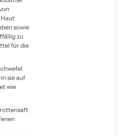
kaobutter
 von
 Haut
geben sowie
fällig zu
tel für die
Schwefel
n sie auf
et wie
arottensaft
ffenen