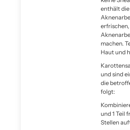
Reine Shea
enthält di
Aknenarben
erfrischen
Aknenarben
machen. Te
Haut und h
Karottensa
und sind e
die betrof
folgt:
Kombinieren
und 1 Teil 
Stellen auf