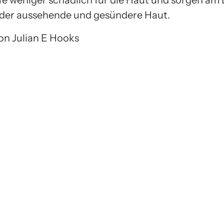
ffe weniger schädlich für die Haut und sorgen am 
der aussehende und gesündere Haut.
von Julian E Hooks