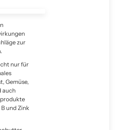
en
wirkungen
chläge zur
.
cht nur für
males
st, Gemüse,
d auch
hprodukte
 B und Zink