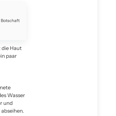
e Botschaft
 die Haut
in paar
knete
ndes Wasser
r und
n abseihen.