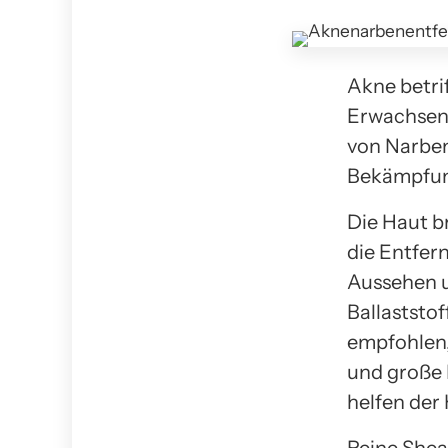
Akne betri
Erwachsene
von Narben
Bekämpfun
Die Haut b
die Entfer
Aussehen u
Ballaststo
empfohlen,
und große 
helfen der