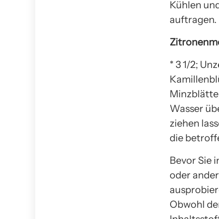
Kühlen und 
auftragen.
Zitronenme
* 3 1/2; Un
Kamillenbl
Minzblätte
Wasser übe
ziehen lass
die betroff
Bevor Sie 
oder ande
ausprobier
Obwohl der