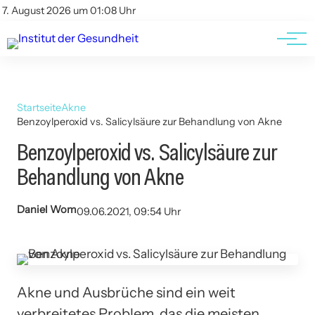
Kontakt
Kontakt
7. August 2026 um 01:08 Uhr
AGBs
AGBs
Startseite
Akne
Benzoylperoxid vs. Salicylsäure zur Behandlung von Akne
Benzoylperoxid vs. Salicylsäure zur
Behandlung von Akne
Daniel Wom
09.06.2021, 09:54 Uhr
Akne und Ausbrüche sind ein weit
verbreitetes Problem, das die meisten