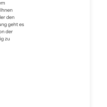
rem
 Ihnen
der den
ung geht es
on der
ig zu