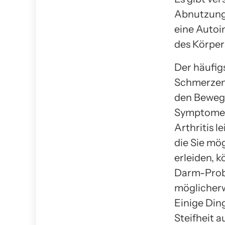
Abnutzung 
eine Autoi
des Körpers
Der häufig
Schmerzen,
den Bewegu
Symptome k
Arthritis 
die Sie mö
erleiden, 
Darm-Probl
möglicherw
Einige Din
Steifheit a