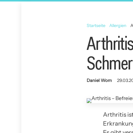
Startseite
Allergien
A
Arthriti
Schmer
Daniel Wom
29.03.20
Arthritis i
Erkrankung
Es gibt ver