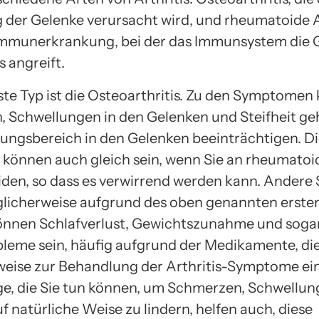
der Gelenke verursacht wird, und rheumatoide Ar
mmunerkrankung, bei der das Immunsystem die 
 angreift.
ste Typ ist die Osteoarthritis. Zu den Symptomen
 Schwellungen in den Gelenken und Steifheit geh
ngsbereich in den Gelenken beeinträchtigen. D
önnen auch gleich sein, wenn Sie an rheumatoi
leiden, so dass es verwirrend werden kann. Ander
glicherweise aufgrund des oben genannten erste
können Schlafverlust, Gewichtszunahme und sog
eme sein, häufig aufgrund der Medikamente, die
eise zur Behandlung der Arthritis-Symptome e
ge, die Sie tun können, um Schmerzen, Schwellu
uf natürliche Weise zu lindern, helfen auch, diese