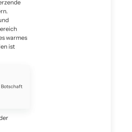
merzende
rn.
 und
Bereich
nes warmes
en ist
e Botschaft
 der