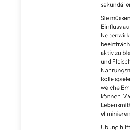
sekundären
Sie müssen
Einfluss a
Nebenwirku
beeinträcht
aktiv zu bl
und Fleisc
Nahrungsmi
Rolle spiel
welche Emp
können. We
Lebensmitt
eliminieren
Übung hilf