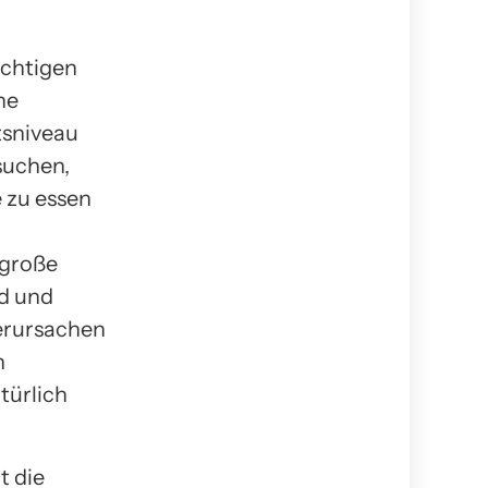
ichtigen
ne
tsniveau
suchen,
e zu essen
 große
nd und
erursachen
n
türlich
t die