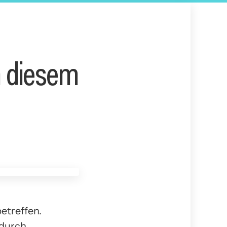
on diesem
etreffen.
 durch