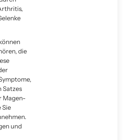
thritis,
Gelenke
 können
ören, die
iese
der
e Symptome,
n Satzes
ar Magen-
 Sie
innehmen.
ngen und