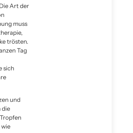
 Die Art der
on
Übung muss
therapie,
ke trösten.
ganzen Tag
e sich
hre
rzen und
 die
 Tropfen
 wie