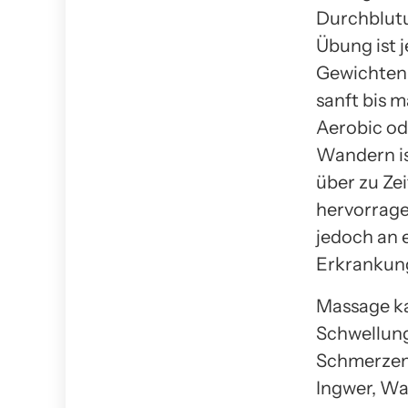
Durchblutun
Übung ist 
Gewichten 
sanft bis 
Aerobic od
Wandern is
über zu Zei
hervorrage
jedoch an 
Erkrankung
Massage ka
Schwellung
Schmerzen 
Ingwer, Wa