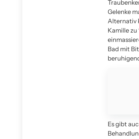
Traubenker
Gelenke ma
Alternativ
Kamille zu
einmassier
Bad mit Bit
beruhigend 
Es gibt au
Behandlung