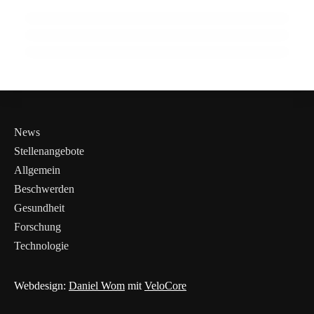
Luftverschmutzung in Europa
Leben
GESUNDHEIT ALLGEMEIN
GESUNDHEIT ALLGEMEIN
GESUNDHEIT ALLGEMEIN
News
Stellenangebote
Allgemein
Beschwerden
Gesundheit
Forschung
Technologie
Webdesign:
Daniel Wom
mit
VeloCore