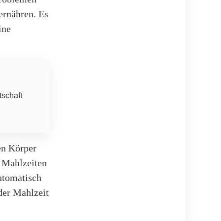
ernähren. Es
ine
tschaft
en Körper
 Mahlzeiten
utomatisch
der Mahlzeit