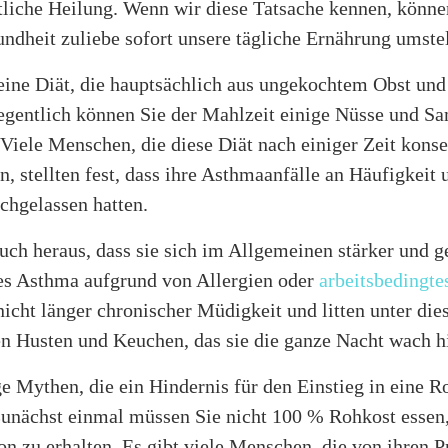
tliche Heilung. Wenn wir diese Tatsache kennen, könne
ndheit zuliebe sofort unsere tägliche Ernährung umstel
 eine Diät, die hauptsächlich aus ungekochtem Obst u
legentlich können Sie der Mahlzeit einige Nüsse und S
Viele Menschen, die diese Diät nach einiger Zeit kons
n, stellten fest, dass ihre Asthmaanfälle an Häufigkeit 
achgelassen hatten.
uch heraus, dass sie sich im Allgemeinen stärker und 
 es Asthma aufgrund von Allergien oder
arbeitsbedingt
nicht länger chronischer Müdigkeit und litten unter di
n Husten und Keuchen, das sie die ganze Nacht wach hi
ge Mythen, die ein Hindernis für den Einstieg in eine R
 Zunächst einmal müssen Sie nicht 100 % Rohkost essen
on zu erhalten. Es gibt viele Menschen, die von ihren 