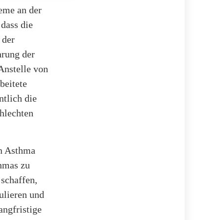
leme an der
dass die
 der
hrung der
Anstelle von
beitete
ntlich die
chlechten
on Asthma
hmas zu
schaffen,
ulieren und
angfristige