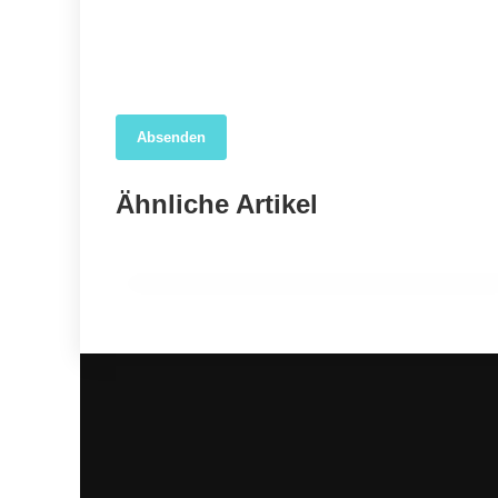
Absenden
04. April 2026
Forscher nutzen KI, um das wahre Ausmaß der
Ähnliche Artikel
COVID-19-Sterblichkeit in den USA aufzudecken
GESUNDHEIT ALLGEMEIN