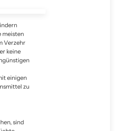
hindern
e meisten
m Verzehr
er keine
 ungünstigen
it einigen
nsmittel zu
hen, sind