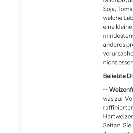
Milchproduk
Soja, Toma
welche Leb
eine kleine
mindestens
anderes pr
verursachen
nicht essen
Beliebte D
• •
Weizenfr
was zur Vo
raffiniert
Hartweizen
Seitan. Si