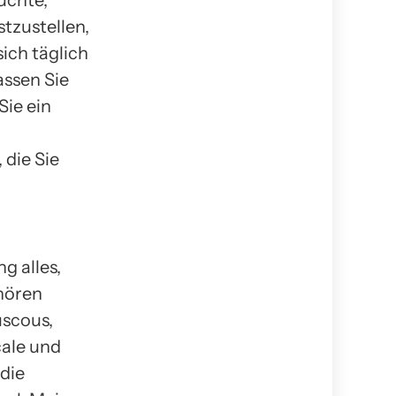
üchte,
tzustellen,
ich täglich
assen Sie
Sie ein
 die Sie
g alles,
hören
uscous,
cale und
 die