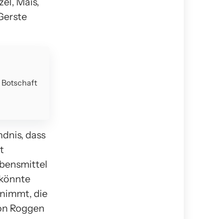
el, Mais,
Gerste
e Botschaft
ndnis, dass
t
ebensmittel
l könnte
nnimmt, die
von Roggen