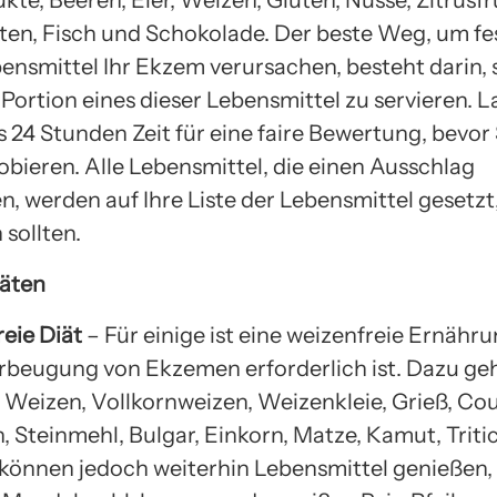
te, Beeren, Eier, Weizen, Gluten, Nüsse, Zitrusfr
ten, Fisch und Schokolade. Der beste Weg, um fes
ensmittel Ihr Ekzem verursachen, besteht darin, s
 Portion eines dieser Lebensmittel zu servieren. L
 24 Stunden Zeit für eine faire Bewertung, bevor 
obieren. Alle Lebensmittel, die einen Ausschlag
, werden auf Ihre Liste der Lebensmittel gesetzt,
 sollten.
iäten
eie Diät
– Für einige ist eine weizenfreie Ernährun
rbeugung von Ekzemen erforderlich ist. Dazu ge
er Weizen, Vollkornweizen, Weizenkleie, Grieß, Co
, Steinmehl, Bulgar, Einkorn, Matze, Kamut, Triti
e können jedoch weiterhin Lebensmittel genießen,