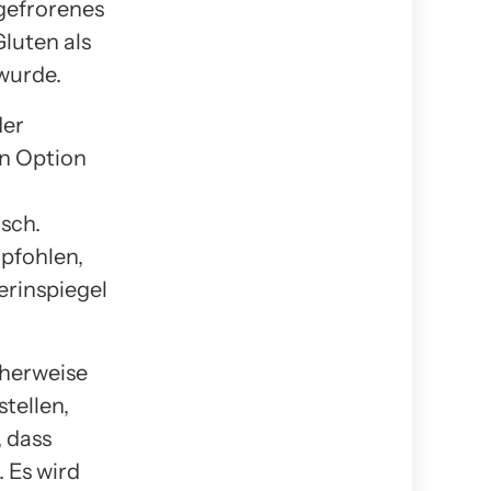
 gefrorenes
luten als
wurde.
der
en Option
sch.
pfohlen,
rinspiegel
cherweise
stellen,
, dass
 Es wird