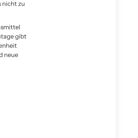
 nicht zu
nsmittel
utage gibt
genheit
nd neue