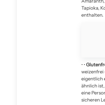
Amaranth, 
Tapioka, K
enthalten.
• •
Glutenfr
weizenfrei 
eigentlich 
ähnlich ist
eine Perso
sicheren L