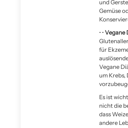
und Gerste
Gemüse ode
Konservier
• •
Vegane 
Glutenalle
für Ekzeme
auslösende
Vegane Diä
um Krebs, 
vorzubeug
Es ist wic
nicht die b
dass Weize
andere Leb