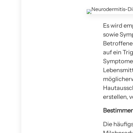
Es wird em
sowie Symp
Betroffene
auf ein Tr
Symptome. D
Lebensmitt
möglicherw
Hautaussch
erstellen, 
Bestimmen 
Die häufig