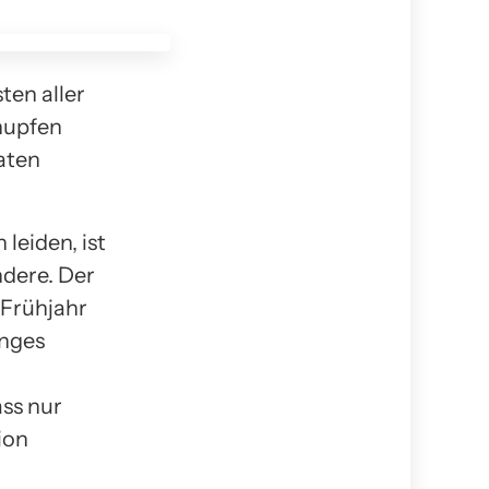
en aller
hnupfen
aten
leiden, ist
ndere. Der
 Frühjahr
inges
ass nur
ion