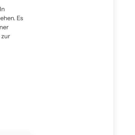
ln
tehen. Es
iner
 zur