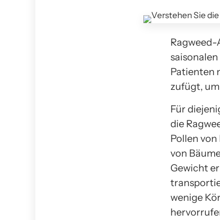
Ragweed-A
saisonalen 
Patienten 
zufügt, um 
Für diejeni
die Ragweed
Pollen von 
von Bäume
Gewicht er
transporti
wenige Kör
hervorrufe