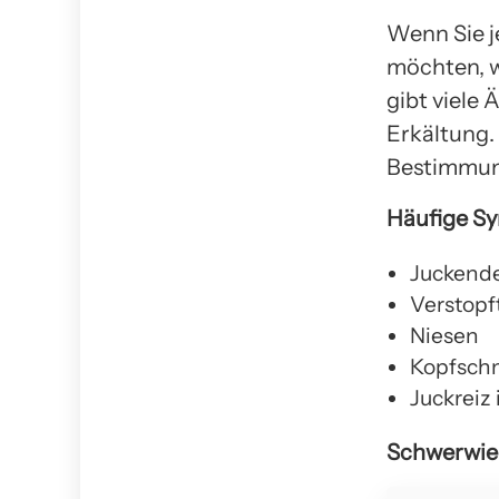
Wenn Sie 
möchten, w
gibt viele
Erkältung.
Bestimmung
Häufige S
Juckend
Verstopf
Niesen
Kopfsch
Juckreiz 
Schwerwi