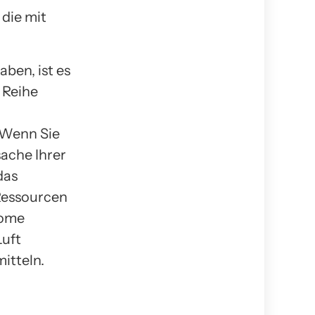
die mit
ben, ist es
 Reihe
 Wenn Sie
ache Ihrer
das
Ressourcen
tome
Luft
itteln.