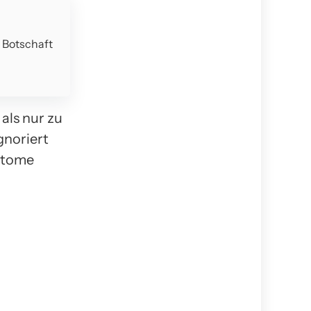
e Botschaft
als nur zu
gnoriert
ptome