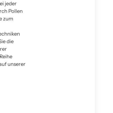
ei jeder
urch Pollen
de zum
echniken
ie die
rer
Reihe
auf unserer