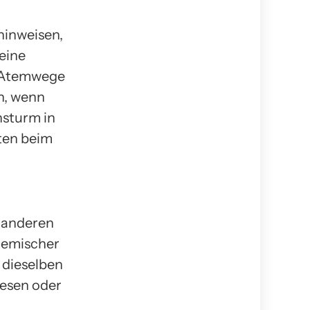
hinweisen,
 eine
r Atemwege
n, wenn
nsturm in
ten beim
 anderen
hemischer
 dieselben
iesen oder