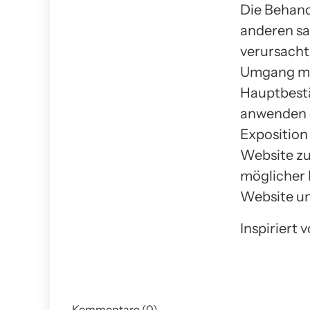
Die Behandl
anderen sai
verursacht
Umgang mit
Hauptbest
anwenden o
Exposition
Website zu
möglicher 
Website u
Inspiriert
Kommentare (0)