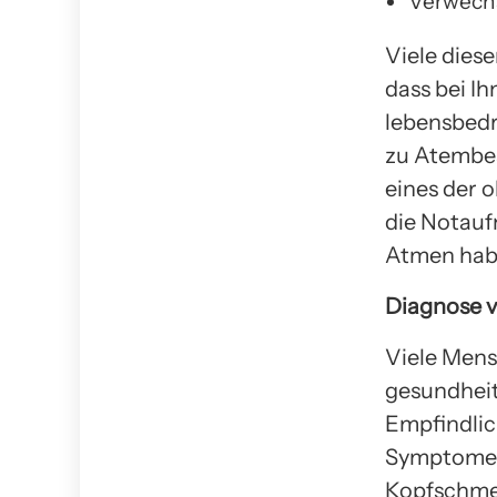
Verwech
Viele dies
dass bei Ih
lebensbedr
zu Atembes
eines der 
die Notauf
Atmen hab
Diagnose 
Viele Mens
gesundheit
Empfindlich
Symptome h
Kopfschme