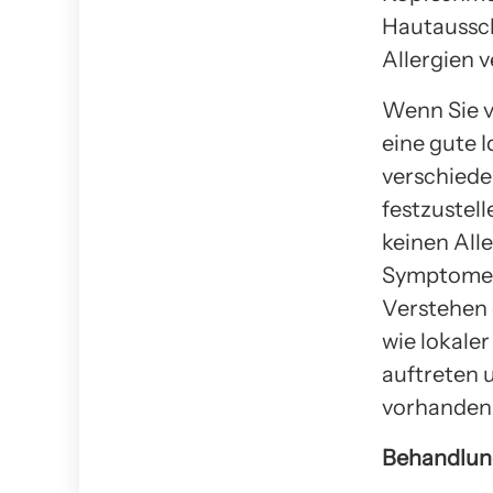
Hautaussch
Allergien 
Wenn Sie v
eine gute I
verschiede
festzustel
keinen All
Symptome a
Verstehen 
wie lokale
auftreten 
vorhanden 
Behandlun