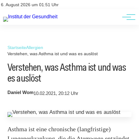
Kontakt
Kontakt
6. August 2026 um 01:51 Uhr
AGBs
AGBs
Startseite
Allergien
Verstehen, was Asthma ist und was es auslöst
Verstehen, was Asthma ist und was
es auslöst
Daniel Wom
10.02.2021, 20:12 Uhr
Asthma ist eine chronische (langfristige)
Lungenerkrankung, die die Atemwege entzündet