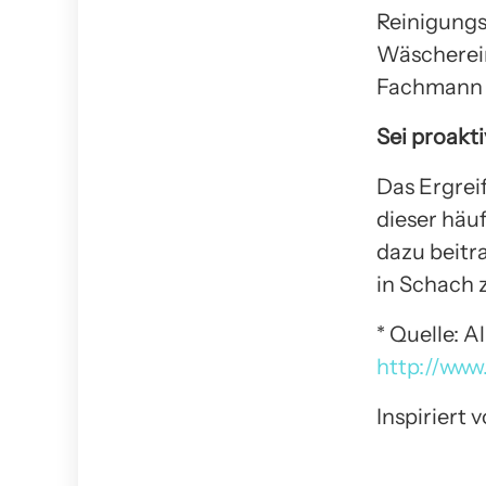
Reinigungsm
Wäscherein
Fachmann f
Sei proakti
Das Ergre
dieser häu
dazu beitr
in Schach z
* Quelle: 
http://www
Inspiriert 