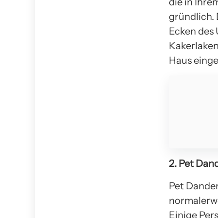
die in Ihre
gründlich.
Ecken des 
Kakerlaken-
Haus einge
2. Pet Dan
Pet Dander
normalerwe
Einige Per