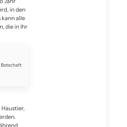
ro Jahr
rd, in den
 kann alle
 die in Ihr
e Botschaft
 Haustier,
erden.
während