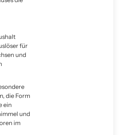
uses die
ushalt
slöser für
chsen und
n
besondere
n, die Form
e ein
chimmel und
poren im