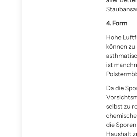
aller Bett
Staubansa
4. Form
Hohe Luftf
können zu 
asthmatisc
ist manchm
Polstermöb
Da die Spor
Vorsichtsm
selbst zu 
chemisches
die Sporen
Haushalt z