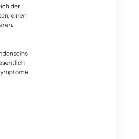
eich der
ten, einen
eren.
ndenseins
esentlich
n Symptome