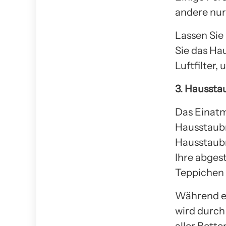
andere nur
Lassen Sie
Sie das Ha
Luftfilter,
3. Haussta
Das Einatm
Hausstaubm
Hausstaubm
Ihre abgest
Teppichen 
Während es
wird durc