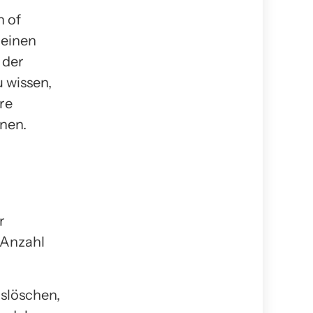
n of
 einen
 der
 wissen,
re
nen.
r
 Anzahl
uslöschen,