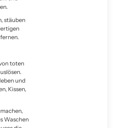
en.
n, stäuben
wertigen
tfernen.
von toten
uslösen.
 leben und
en, Kissen,
u machen,
es Waschen