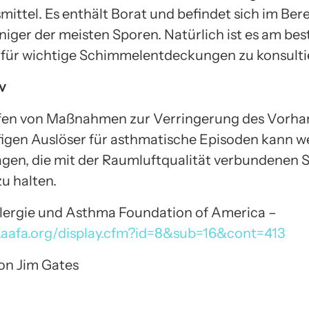
ittel. Es enthält Borat und befindet sich im Ber
iger der meisten Sporen. Natürlich ist es am bes
ür wichtige Schimmelentdeckungen zu konsulti
v
ifen von Maßnahmen zur Verringerung des Vorha
figen Auslöser für asthmatische Episoden kann w
agen, die mit der Raumluftqualität verbundene
u halten.
Allergie und Asthma Foundation of America –
.aafa.org/display.cfm?id=8&sub=16&cont=413
von Jim Gates