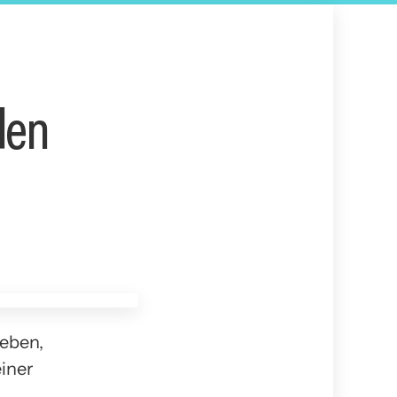
den
leben,
einer