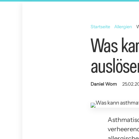
Startseite
Allergien
W
Was kan
auslöse
Daniel Wom
25.02.2
Asthmatisc
verheerend 
allergisch