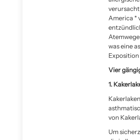
verursacht
America * 
entzündlic
Atemwege d
was eine a
Expositio
Vier gängi
1. Kakerlak
Kakerlaken,
asthmatisc
von Kakerl
Um sicherz