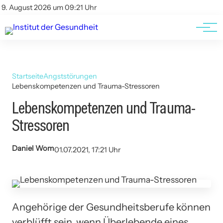
Kontakt
Kontakt
9. August 2026 um 09:21 Uhr
AGBs
AGBs
Startseite
Angststörungen
Lebenskompetenzen und Trauma-Stressoren
Lebenskompetenzen und Trauma-
Stressoren
Daniel Wom
01.07.2021, 17:21 Uhr
Angehörige der Gesundheitsberufe können
verblüfft sein, wenn Überlebende eines