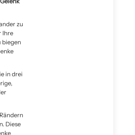
s Gelenk
nander zu
 Ihre
u biegen
lenke
e in drei
rige,
der
 Rändern
n. Diese
enke