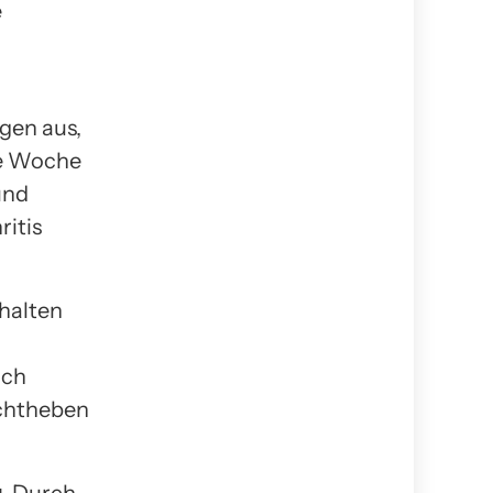
e
gen aus,
se Woche
und
itis
halten
uch
chtheben