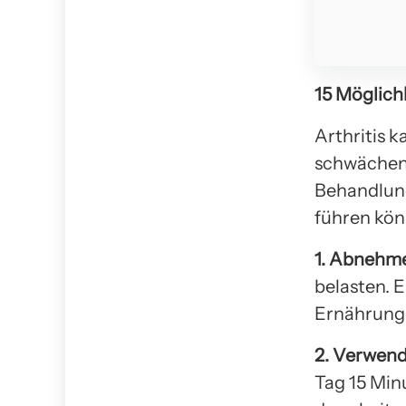
15 Möglich
Arthritis k
schwächend 
Behandlung
führen könn
1. Abnehm
belasten. 
Ernährungs
2. Verwend
Tag 15 Minu