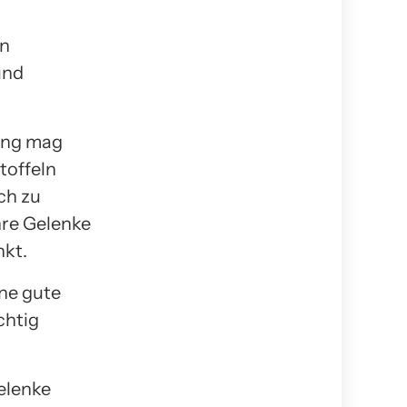
in
und
ung mag
toffeln
ch zu
hre Gelenke
nkt.
ne gute
chtig
elenke