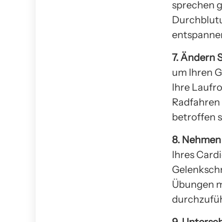
sprechen g
Durchblutu
entspanne
7. Ändern S
um Ihren G
Ihre Laufr
Radfahren 
betroffen s
8. Nehmen S
Ihres Card
Gelenkschm
Übungen m
durchzufü