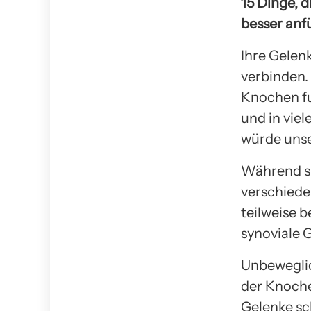
15 Dinge, d
besser anf
Ihre Gelen
verbinden. 
Knochen fu
und in vie
würde unse
Während sic
verschiede
teilweise 
synoviale 
Unbeweglic
der Knoche
Gelenke sc