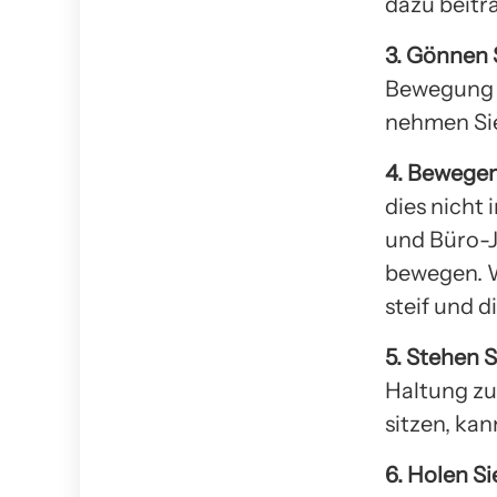
dazu beitr
3. Gönnen 
Bewegung s
nehmen Sie
4. Bewegen
dies nicht 
und Büro-J
bewegen. W
steif und 
5. Stehen 
Haltung zu
sitzen, kan
6. Holen Si