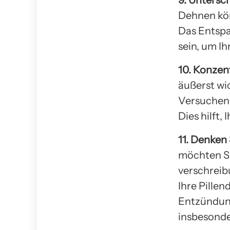
9. Untersc
Dehnen kön
Das Entspa
sein, um I
10. Konzent
äußerst wi
Versuchen 
Dies hilft,
11. Denke
möchten Si
verschrei
Ihre Pille
Entzündung
insbesonde