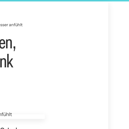
esser anfühlt
en,
enk