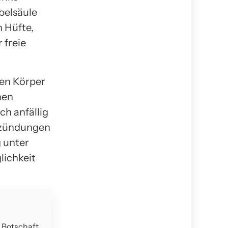
belsäule
n Hüfte,
 freie
zen Körper
hen
ch anfällig
ntzündungen
 unter
ichkeit
e Botschaft