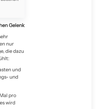
chen Gelenk
sehr
hen nur
e, die dazu
ühlt:
asten und
ngs- und
 Mal pro
es wird