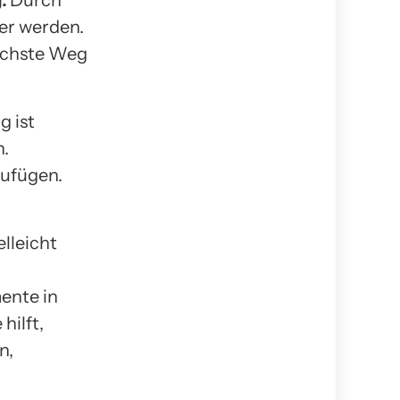
g.
Durch
er werden.
achste Weg
g ist
n.
zufügen.
elleicht
ente in
hilft,
n,