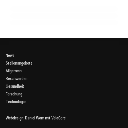
Frühzeitige körperliche Aktivität unterstützt eine
für die Sterblichkeit durch Luftverschmutzung in Europa
bessere Arbeitsfähigkeit im späteren Leben
GESUNDHEIT ALLGEMEIN
GESUNDHEIT ALLGEMEIN
GESUNDHEIT ALLGEMEIN
News
Stellenangebote
Allgemein
Beschwerden
Gesundheit
Forschung
Technologie
Webdesign:
Daniel Wom
mit
VeloCore