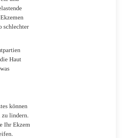
elastende
t Ekzemen
o schlechter
tpartien
 die Haut
 was
tes können
zu lindern.
ie Ihr Ekzem
ifen.