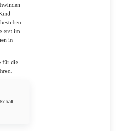
schwinden
 Kind
 bestehen
e erst im
uen in
 für die
hren.
tschaft