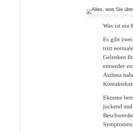
Was ist ein
Es gibt zwe
tritt normal
Gelenken Ihr
entweder ei
Asthma haben
Kontaktekze
Ekzeme betre
juckend und
Beschwerden
Symptomen