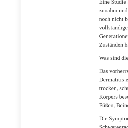
Eine Studie
zunahm und 
noch nicht 
vollständige
Generatione
Zuständen h
Was sind di
Das vorher
Dermatitis i
trocken, sch
Körpers besc
Füßen, Beine
Die Symptom
Schweregrad