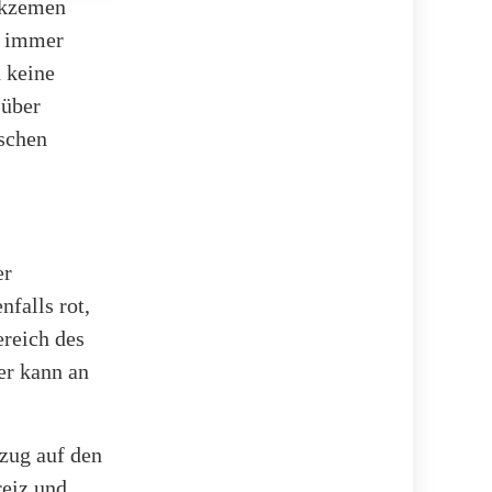
 Ekzemen
t immer
 keine
 über
ischen
er
nfalls rot,
ereich des
er kann an
zug auf den
reiz und