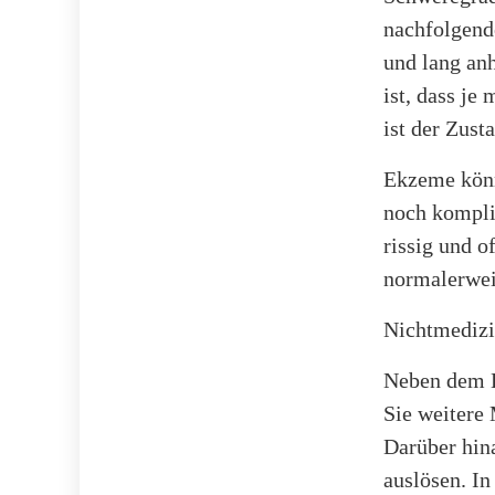
nachfolgend
und lang an
ist, dass je
ist der Zust
Ekzeme könn
noch kompliz
rissig und o
normalerwei
Nichtmediz
Neben dem K
Sie weitere
Darüber hin
auslösen. I