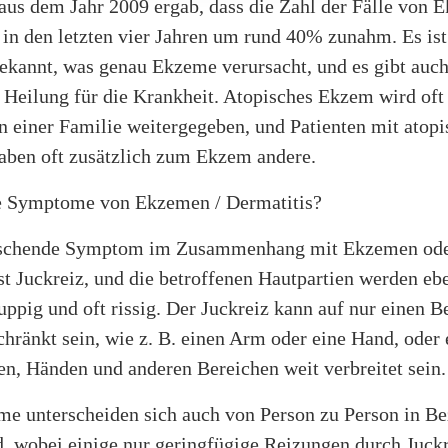
 aus dem Jahr 2009 ergab, dass die Zahl der Fälle von
in den letzten vier Jahren um rund 40% zunahm. Es is
bekannt, was genau Ekzeme verursacht, und es gibt auch
 Heilung für die Krankheit. Atopisches Ekzem wird oft
n einer Familie weitergegeben, und Patienten mit atop
aben oft zusätzlich zum Ekzem andere.
e Symptome von Ekzemen / Dermatitis?
rschende Symptom im Zusammenhang mit Ekzemen od
st Juckreiz, und die betroffenen Hautpartien werden ebe
uppig und oft rissig. Der Juckreiz kann auf nur einen B
hränkt sein, wie z. B. einen Arm oder eine Hand, oder 
n, Händen und anderen Bereichen weit verbreitet sein.
e unterscheiden sich auch von Person zu Person in Be
, wobei einige nur geringfügige Reizungen durch Juck