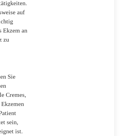
ätigkeiten.
sweise auf
ichtig
as Ekzem an
z zu
ten Sie
hen
ele Cremes,
on Ekzemen
Patient
et sein,
ignet ist.