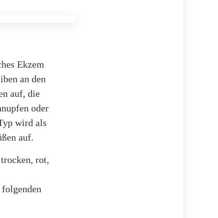
sches Ekzem
eiben an den
n auf, die
hnupfen oder
Typ wird als
üßen auf.
trocken, rot,
 folgenden