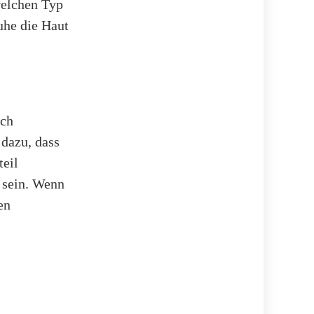
welchen Typ
uhe die Haut
ich
 dazu, dass
teil
 sein. Wenn
en