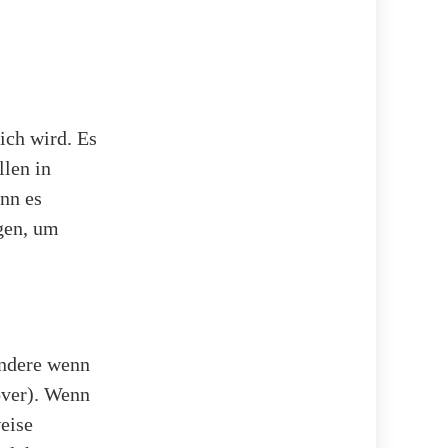
ich wird. Es
llen in
nn es
rgen, um
ondere wenn
lover). Wenn
eise