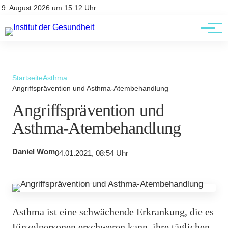
Kontakt
Kontakt
9. August 2026 um 15:12 Uhr
AGBs
AGBs
Startseite
Asthma
Angriffsprävention und Asthma-Atembehandlung
Angriffsprävention und
Asthma-Atembehandlung
Daniel Wom
04.01.2021, 08:54 Uhr
Asthma ist eine schwächende Erkrankung, die es
Einzelpersonen erschweren kann, ihre täglichen