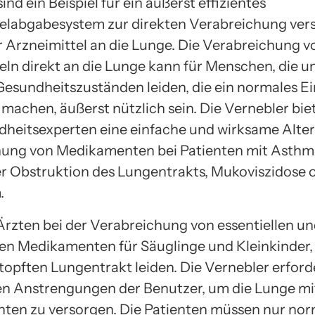
ind ein Beispiel für ein äußerst effizientes
elabgabesystem zur direkten Verabreichung ver
er Arzneimittel an die Lunge. Die Verabreichung v
eln direkt an die Lunge kann für Menschen, die un
Gesundheitszuständen leiden, die ein normales 
machen, äußerst nützlich sein. Die Vernebler bie
heitsexperten eine einfache und wirksame Alter
ung von Medikamenten bei Patienten mit Asthm
r Obstruktion des Lungentrakts, Mukoviszidose 
.
 Ärzten bei der Verabreichung von essentiellen u
en Medikamenten für Säuglinge und Kleinkinder, 
topften Lungentrakt leiden. Die Vernebler erford
en Anstrengungen der Benutzer, um die Lunge mi
en zu versorgen. Die Patienten müssen nur nor