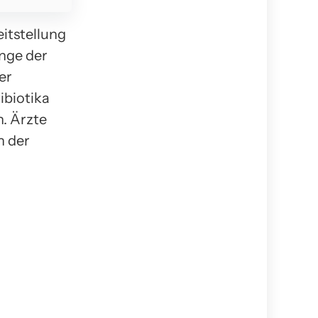
itstellung
nge der
er
ibiotika
. Ärzte
n der