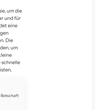
ie, um die
ar und für
det eine
igen
n. Die
rden, um
kleine
 schnelle
sten.
e Botschaft