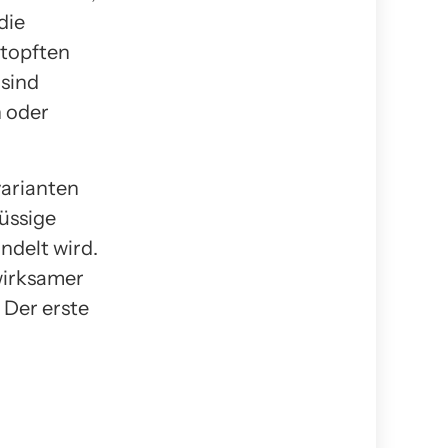
die
stopften
 sind
n oder
varianten
lüssige
ndelt wird.
wirksamer
 Der erste