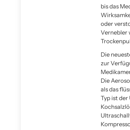
bis das Me
Wirksamkei
oder verst
Vernebler 
Trockenpul
Die neuest
zur Verfüg
Medikament
Die Aeroso
als das fl
Typ ist der
Kochsalzlö
Ultraschal
Kompressor