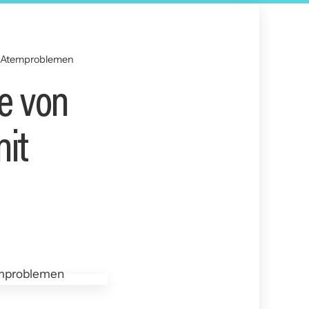
t Atemproblemen
e von
it