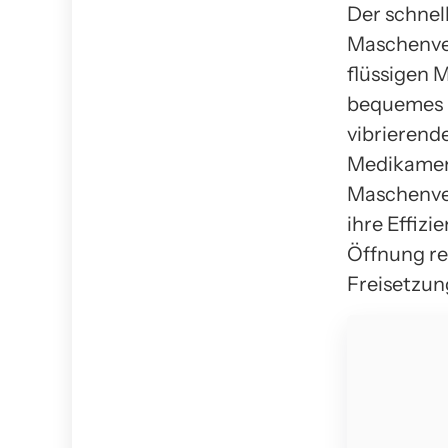
Der schnell
Maschenver
flüssigen 
bequemes R
vibrierend
Medikament
Maschenve
ihre Effiz
Öffnung re
Freisetzun