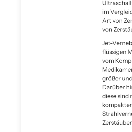
Ultraschal
im Verglei
Art von Zer
von Zerstä
Jet-Verneb
flüssigen 
vom Kompre
Medikament
größer und
Darüber hi
diese sind 
kompakter 
Strahlvern
Zerstäuber