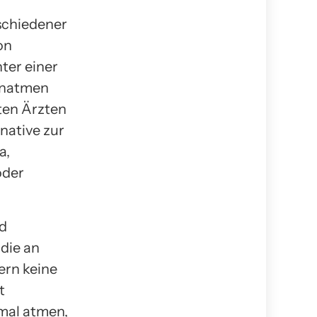
schiedener
on
ter einer
Einatmen
ten Ärzten
native zur
a,
oder
nd
die an
ern keine
t
mal atmen,