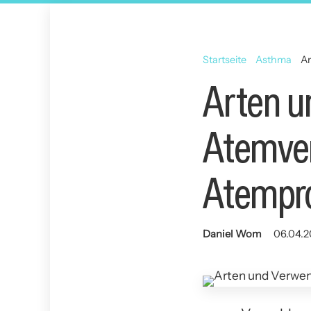
Startseite
Asthma
A
Arten 
Atemver
Atempr
Daniel Wom
06.04.2