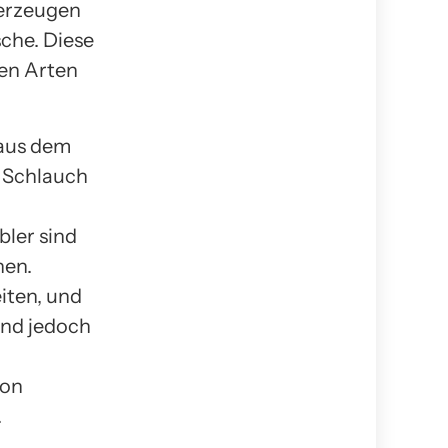
 erzeugen
che. Diese
ren Arten
 aus dem
n Schlauch
bler sind
hen.
iten, und
ind jedoch
von
.