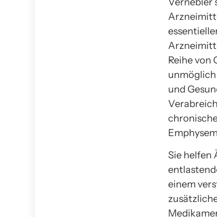
Vernebler s
Arzneimitt
essentiell
Arzneimitt
Reihe von 
unmöglich 
und Gesund
Verabreich
chronische
Emphysem
Sie helfen
entlastend
einem vers
zusätzlich
Medikament