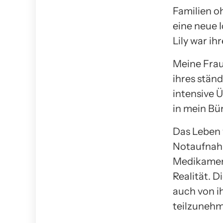
Familien o
eine neue 
Lily war ihr
Meine Frau
ihres stän
intensive 
in mein Bü
Das Leben 
Notaufnahm
Medikament
Realität. D
auch von i
teilzunehm