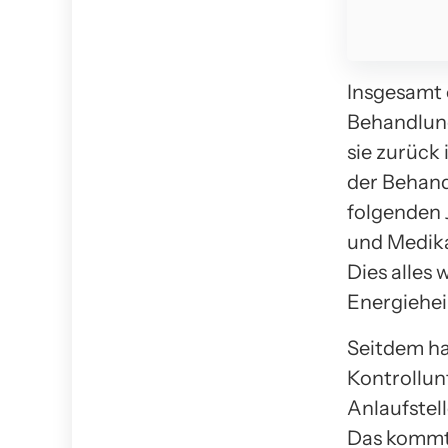
Insgesamt 
Behandlung
sie zurück
der Behand
folgenden J
und Medika
Dies alles
Energiehei
Seitdem hab
Kontrollun
Anlaufstel
Das kommt 