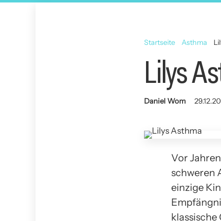
Startseite
Asthma
Li
Lilys A
Daniel Wom
29.12.2
Vor Jahren 
schweren As
einzige Kin
Empfängnis
klassische