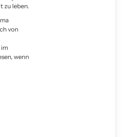
t zu leben.
thma
ich von
 im
esen, wenn