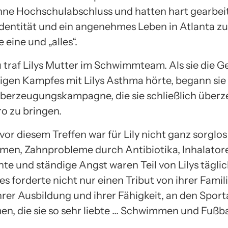
hne Hochschulabschluss und hatten hart gearbei
Identität und ein angenehmes Leben in Atlanta zu
e eine und „alles“.
 traf Lilys Mutter im Schwimmteam. Als sie die G
digen Kampfes mit Lilys Asthma hörte, begann sie
Überzeugungskampagne, die sie schließlich überze
ro zu bringen.
vor diesem Treffen war für Lily nicht ganz sorglo
en, Zahnprobleme durch Antibiotika, Inhalatore
e und ständige Angst waren Teil von Lilys tägli
ies forderte nicht nur einen Tribut von ihrer Famil
hrer Ausbildung und ihrer Fähigkeit, an den Sport
en, die sie so sehr liebte … Schwimmen und Fußba