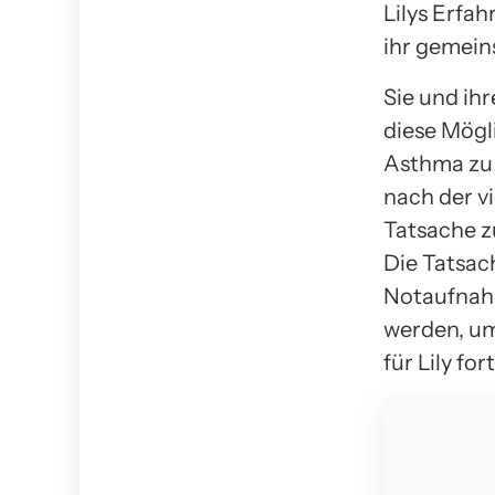
Lilys Erfah
ihr gemein
Sie und ihr
diese Mögli
Asthma zu 
nach der v
Tatsache z
Die Tatsac
Notaufnahm
werden, um
für Lily fo