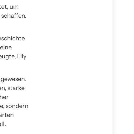
tet, um
 schaffen.
eschichte
 eine
ugte, Lily
s gewesen.
n, starke
cher
ie, sondern
arten
ll.