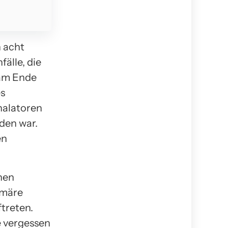
n acht
älle, die
 am Ende
es
nhalatoren
den war.
en
chen
imäre
treten.
e vergessen