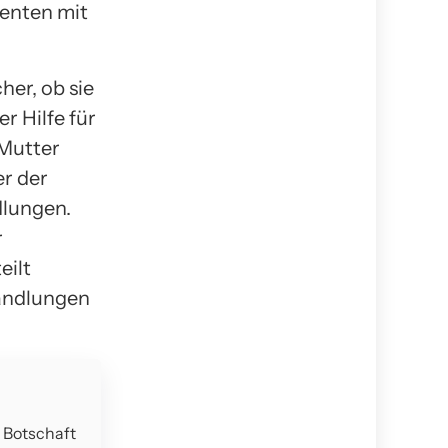
ienten mit
her, ob sie
r Hilfe für
 Mutter
er der
dlungen.
r
eilt
handlungen
e Botschaft