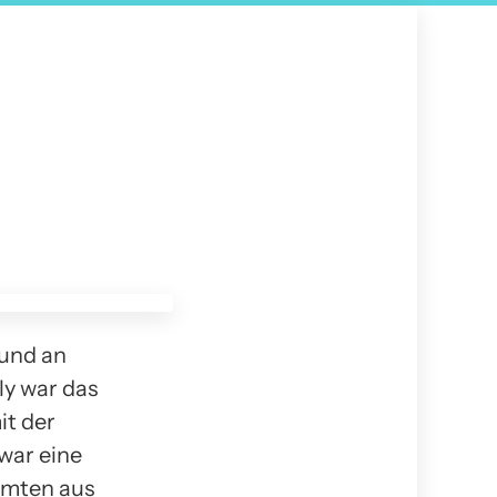
 und an
ly war das
it der
war eine
mmten aus