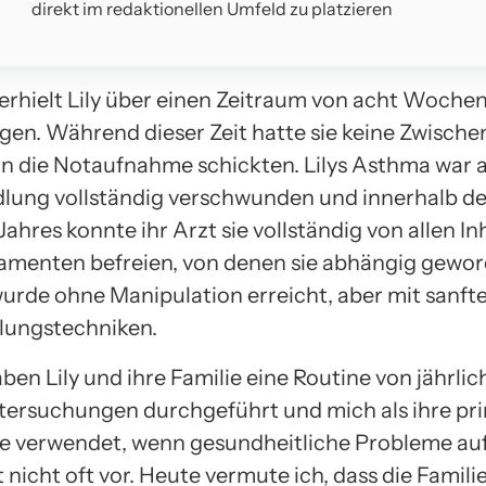
direkt im redaktionellen Umfeld zu platzieren
erhielt Lily über einen Zeitraum von acht Woche
en. Während dieser Zeit hatte sie keine Zwischenf
 in die Notaufnahme schickten. Lilys Asthma war
lung vollständig verschwunden und innerhalb d
ahres konnte ihr Arzt sie vollständig von allen I
menten befreien, von denen sie abhängig gewor
 wurde ohne Manipulation erreicht, aber mit sanft
lungstechniken.
en Lily und ihre Familie eine Routine von jährli
tersuchungen durchgeführt und mich als ihre pr
le verwendet, wenn gesundheitliche Probleme auf
nicht oft vor. Heute vermute ich, dass die Famili