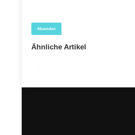
Absenden
04. April 2026
Forscher nutzen KI, um das wahre Ausmaß der
Ähnliche Artikel
COVID-19-Sterblichkeit in den USA aufzudecken
GESUNDHEIT ALLGEMEIN