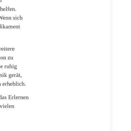
r
helfen.
Wenn sich
edikament
eitere
son zu
e ruhig
nik gerät,
 erheblich.
das Erlernen
vielen