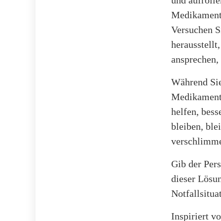
und aufrolle
Medikamente
Versuchen S
herausstellt
ansprechen,
Während Sie
Medikamente
helfen, bess
bleiben, ble
verschlimme
Gib der Pers
dieser Lösu
Notfallsitua
Inspiriert 