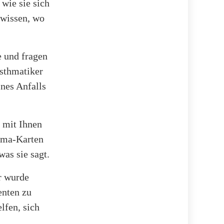
wie sie sich
e wissen, wo
e und fragen
Asthmatiker
ines Anfalls
 mit Ihnen
thma-Karten
was sie sagt.
r wurde
enten zu
lfen, sich