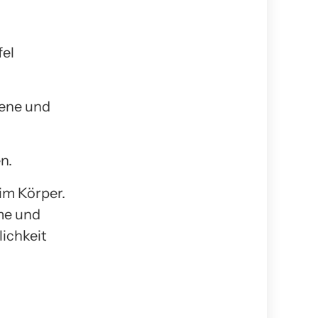
fel
lene und
n.
im Körper.
me und
lichkeit