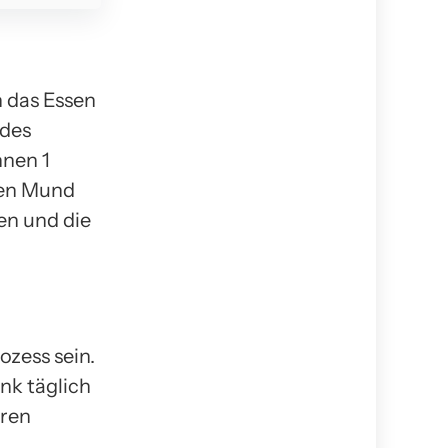
 das Essen
 des
nnen 1
ren Mund
en und die
ozess sein.
nk täglich
eren