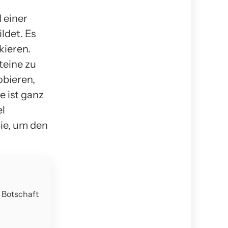
d einer
ldet. Es
kieren.
e ​​​​zu
obieren,
e ist ganz
el
ie, um den
e Botschaft