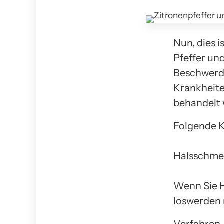
Nun, dies i
Pfeffer un
Beschwerde
Krankheite
behandelt
Folgende K
Halsschme
Wenn Sie H
loswerden 