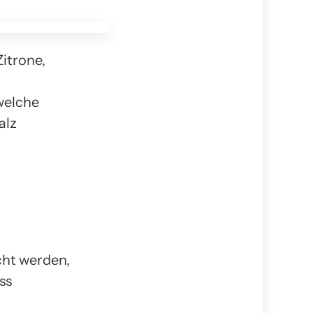
Zitrone,
welche
alz
cht werden,
ss