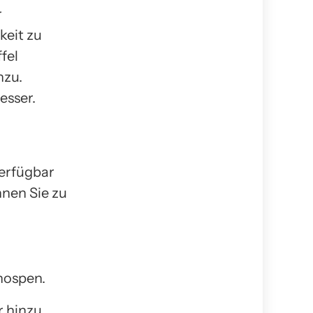
r
keit zu
fel
nzu.
esser.
verfügbar
nnen Sie zu
nospen.
 hinzu.