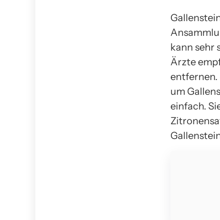
Gallenstein
Ansammlung
kann sehr 
Ärzte empfe
entfernen.
um Gallens
einfach. Si
Zitronensa
Gallenstei