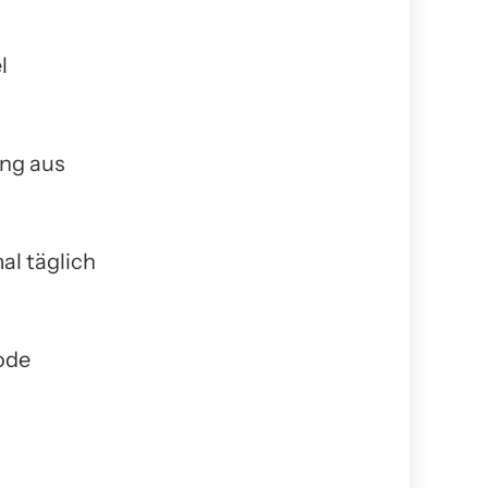
l
ung aus
al täglich
ode