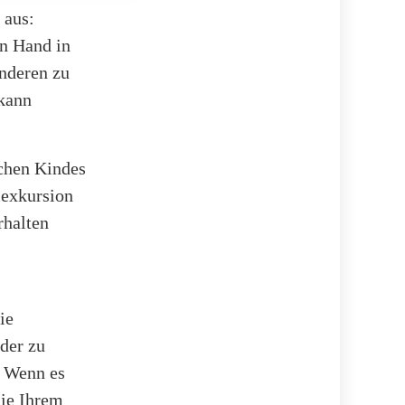
 aus:
en Hand in
anderen zu
 kann
schen Kindes
lexkursion
rhalten
ie
lder zu
. Wenn es
Sie Ihrem