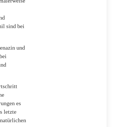
rmalerweise
nd
il sind bei
henazin und
bei
und
tschritt
he
rungen es
 letzte
 natürlichen