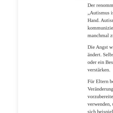
Der renommi
„Autismus i
Hand. Autis
kommunizier
manchmal zu
Die Angst w
ändert. Selb
oder ein Be
verstärken.
Für Eltern b
Veränderunge
vorzubereite
verwenden, 
sich beispie