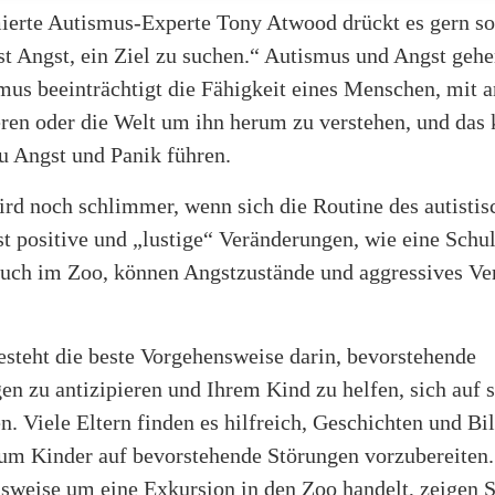
erte Autismus-Experte Tony Atwood drückt es gern so
st Angst, ein Ziel zu suchen.“ Autismus und Angst geh
mus beeinträchtigt die Fähigkeit eines Menschen, mit 
en oder die Welt um ihn herum zu verstehen, und das
 Angst und Panik führen.
ird noch schlimmer, wenn sich die Routine des autisti
st positive und „lustige“ Veränderungen, wie eine Schu
such im Zoo, können Angstzustände und aggressives Ve
esteht die beste Vorgehensweise darin, bevorstehende
n zu antizipieren und Ihrem Kind zu helfen, sich auf s
n. Viele Eltern finden es hilfreich, Geschichten und Bi
um Kinder auf bevorstehende Störungen vorzubereiten
lsweise um eine Exkursion in den Zoo handelt, zeigen 