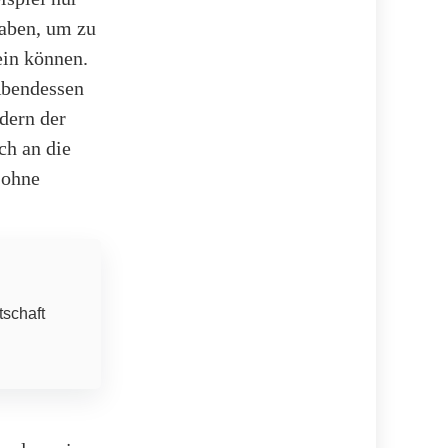
gaben, um zu
ein können.
Abendessen
dern der
ch an die
 ohne
tschaft