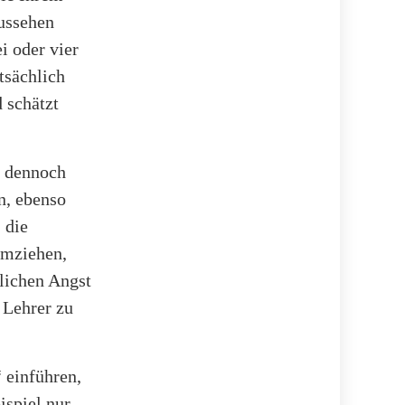
ussehen
i oder vier
tsächlich
d schätzt
r dennoch
n, ebenso
 die
umziehen,
lichen Angst
 Lehrer zu
 einführen,
ispiel nur