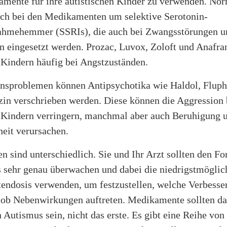
mente für ihre autistischen Kinder zu verwenden. No
sich bei den Medikamenten um selektive Serotonin-
hmehemmer (SSRIs), die auch bei Zwangsstörungen u
 eingesetzt werden. Prozac, Luvox, Zoloft und Anafran
 Kindern häufig bei Angstzuständen.
ensproblemen können Antipsychotika wie Haldol, Flup
in verschrieben werden. Diese können die Aggression 
n Kindern verringern, manchmal aber auch Beruhigung 
heit verursachen.
en sind unterschiedlich. Sie und Ihr Arzt sollten den For
s sehr genau überwachen und dabei die niedrigstmöglic
ndosis verwenden, um festzustellen, welche Verbesse
 ob Nebenwirkungen auftreten. Medikamente sollten das
 Autismus sein, nicht das erste. Es gibt eine Reihe von