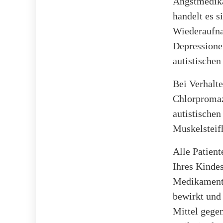
Angstmedika
handelt es 
Wiederaufna
Depressionen
autistischen
Bei Verhalt
Chlorpromaz
autistische
Muskelsteif
Alle Patient
Ihres Kinde
Medikamente
bewirkt und
Mittel gegen