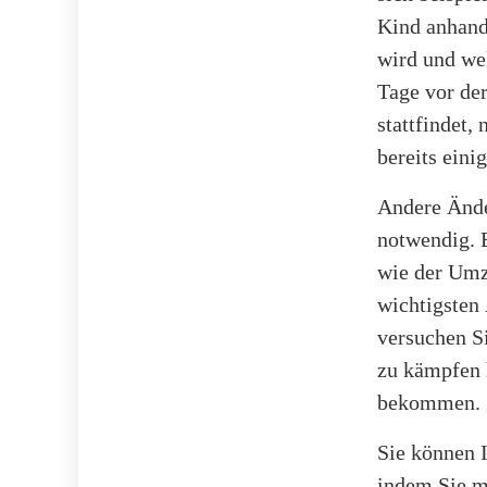
Kind anhand
wird und wel
Tage vor der
stattfindet,
bereits eini
Andere Ände
notwendig. 
wie der Umz
wichtigsten
versuchen S
zu kämpfen h
bekommen.
Sie können I
indem Sie m