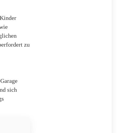
 Kinder
owie
glichen
erfordert zu
 Garage
nd sich
gs