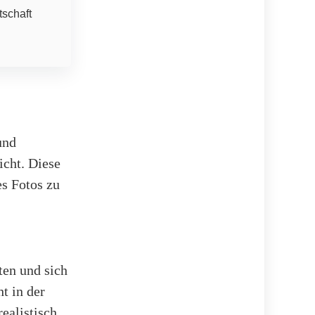
tschaft
und
icht. Diese
es Fotos zu
ten und sich
t in der
ealistisch,