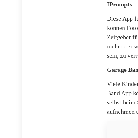
IPrompts
Diese App fu
können Foto
Zeitgeber f
mehr oder w
sein, zu ver
Garage Ba
Viele Kinde
Band App kö
selbst beim
aufnehmen u