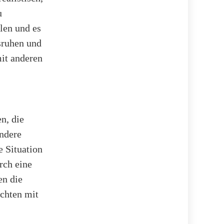
u
len und es
sruhen und
mit anderen
n, die
andere
 Situation
rch eine
en die
ichten mit