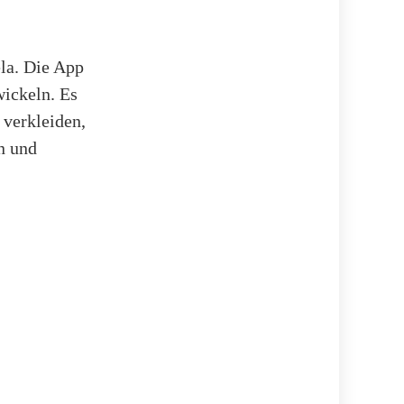
la. Die App
wickeln. Es
 verkleiden,
en und