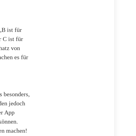
B ist für
 C ist für
hatz von
achen es für
s besonders,
den jedoch
er App
 können.
gen machen!