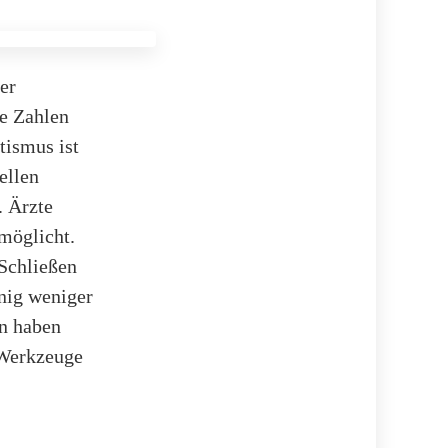
er
e Zahlen
tismus ist
ellen
. Ärzte
rmöglicht.
Schließen
nig weniger
en haben
 Werkzeuge