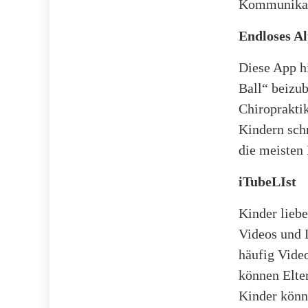
Kommunikati
Endloses A
Diese App hi
Ball“ beizub
Chiroprakti
Kindern sch
die meisten
iTubeLIst
Kinder lieb
Videos und 
häufig Video
können Elter
Kinder könn