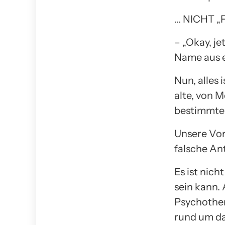
… NICHT „F
– „Okay, je
Name aus e
Nun, alles 
alte, von 
bestimmten 
Unsere Vor
falsche An
Es ist nich
sein kann.
Psychothe
rund um da