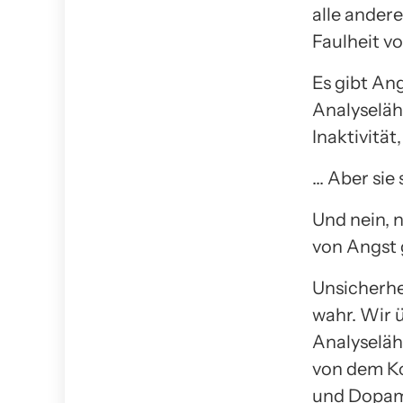
alle ander
Faulheit vo
Es gibt Ang
Analyseläh
Inaktivität
… Aber sie 
Und nein, n
von Angst 
Unsicherhe
wahr. Wir 
Analyseläh
von dem Ko
und Dopami