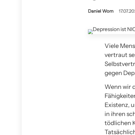
Daniel Wom
17.07.20
Viele Mens
vertraut s
Selbstvert
gegen Depr
Wenn wir d
Fähigkeite
Existenz, 
in ihren s
tödlichen 
Tatsächlic