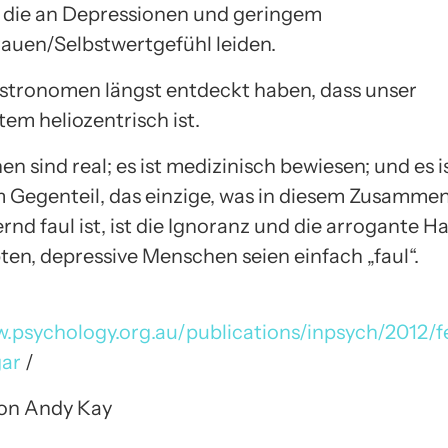
die an Depressionen und geringem
rauen/Selbstwertgefühl leiden.
stronomen längst entdeckt haben, dass unser
em heliozentrisch ist.
n sind real; es ist medizinisch bewiesen; und es i
Im Gegenteil, das einzige, was in diesem Zusamm
nd faul ist, ist die Ignoranz und die arrogante Hal
ten, depressive Menschen seien einfach „faul“.
w.psychology.org.au/publications/inpsych/2012/
gar
/
 von Andy Kay