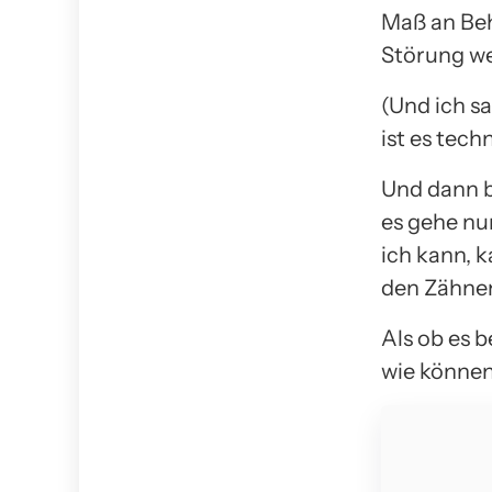
Maß an Beh
Störung we
(Und ich sa
ist es tech
Und dann b
es gehe nu
ich kann, k
den Zähnen
Als ob es b
wie können