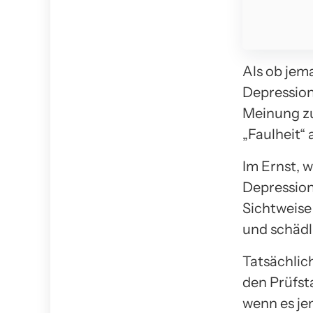
Als ob jem
Depressione
Meinung zu
„Faulheit“
Im Ernst, 
Depressione
Sichtweise 
und schädl
Tatsächlich
den Prüfsta
wenn es jem