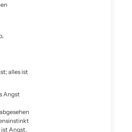
nen
b,
; alles ist
s Angst
(abgesehen
nsinstinkt
ist Angst.