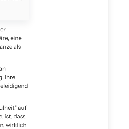
ber
äre, eine
anze als
 an
g. Ihre
 beleidigend
ulheit“ auf
 ist, dass,
n, wirklich