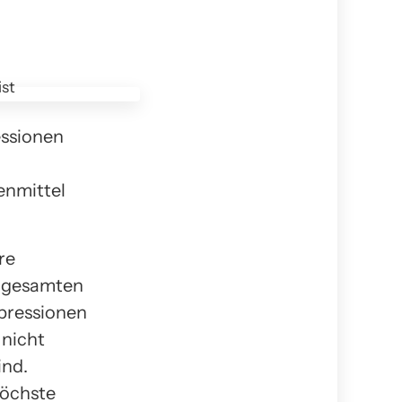
essionen
enmittel
re
r gesamten
pressionen
 nicht
ind.
höchste