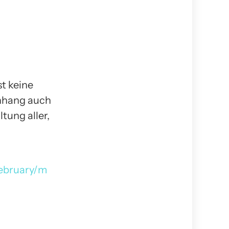
st keine
enhang auch
tung aller,
february/m