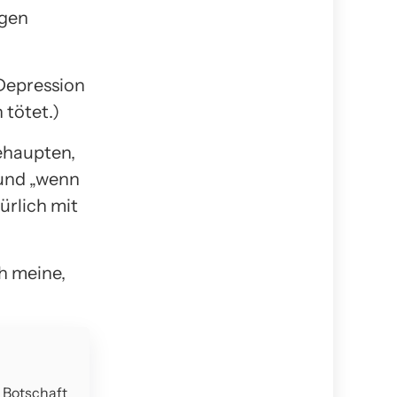
igen
 Depression
 tötet.)
behaupten,
 und „wenn
ürlich mit
ch meine,
e Botschaft