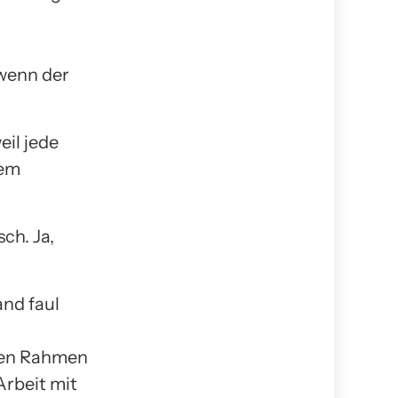
 wenn der
eil jede
nem
ch. Ja,
and faul
ren Rahmen
Arbeit mit