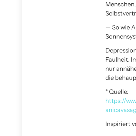
Menschen, 
Selbstvert
— So wie A
Sonnensyst
Depressione
Faulheit. 
nur annäher
die behaup
* Quelle:
https://ww
anicavasa
Inspiriert