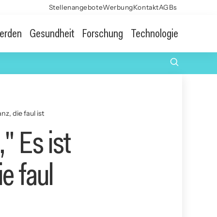
Stellenangebote
Werbung
Kontakt
AGBs
erden
Gesundheit
Forschung
Technologie
z, die faul ist
" Es ist
e faul