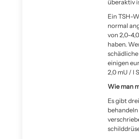
überaktiv i
Ein TSH-Wer
normal ang
von 2,0-4,0
haben. Wer
schädliche
einigen eu
2,0 mU / l
Wie man m
Es gibt dr
behandeln 
verschrieb
schilddrüs