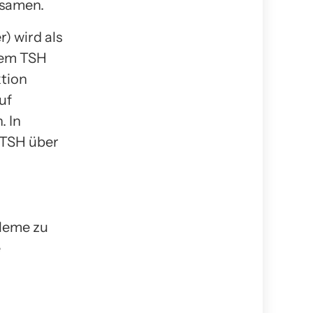
ngsamen.
r) wird als
nem TSH
ktion
uf
. In
 TSH über
bleme zu
e