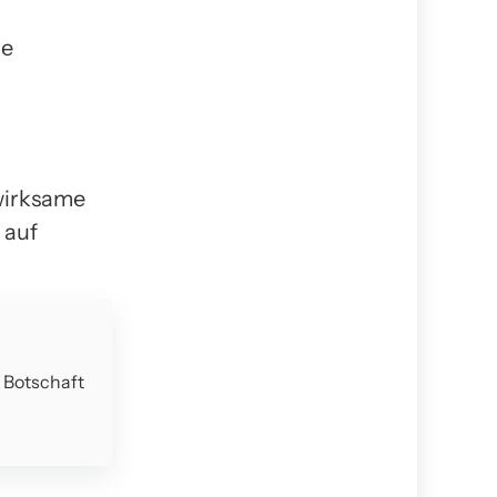
he
 wirksame
 auf
e Botschaft