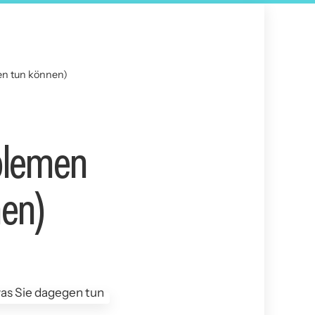
en tun können)
blemen
en)