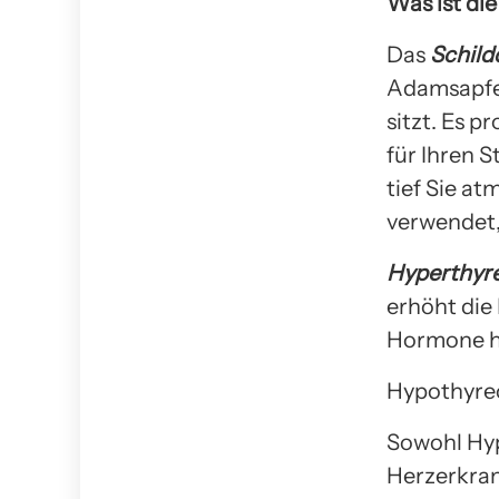
Was ist di
Das
Schild
Adamsapfel
sitzt. Es p
für Ihren S
tief Sie at
verwendet,
Hyperthyr
erhöht die
Hormone he
Hypothyreo
Sowohl Hyp
Herzerkran