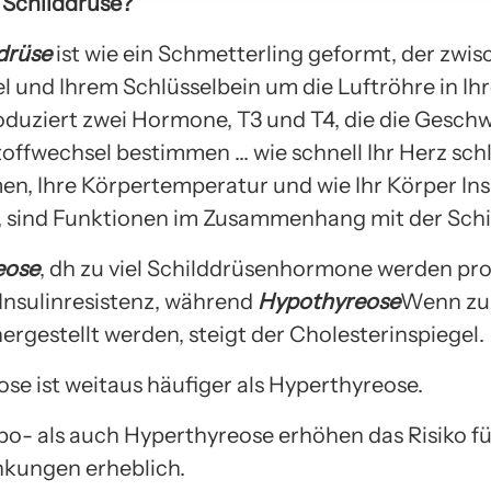
e Schilddrüse?
drüse
ist wie ein Schmetterling geformt, der zwi
 und Ihrem Schlüsselbein um die Luftröhre in Ih
roduziert zwei Hormone, T3 und T4, die die Gesch
toffwechsel bestimmen … wie schnell Ihr Herz schl
men, Ihre Körpertemperatur und wie Ihr Körper Ins
 sind Funktionen im Zusammenhang mit der Schi
eose
, dh zu viel Schilddrüsenhormone werden pro
 Insulinresistenz, während
Hypothyreose
Wenn zu
rgestellt werden, steigt der Cholesterinspiegel.
se ist weitaus häufiger als Hyperthyreose.
o- als auch Hyperthyreose erhöhen das Risiko fü
kungen erheblich.