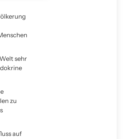
völkerung
i Menschen
 Welt sehr
ndokrine
ne
len zu
as
luss auf