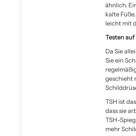
ähnlich. E
kalte Füße
leicht mit
Testen auf
Da Sie all
Sie ein Sc
regelmäßig
geschieht 
Schilddrüs
TSH ist da
dass sie ar
TSH-Spiegel
mehr Schil