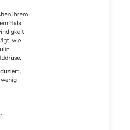
schen Ihrem
rem Hals
windigkeit
ägt, wie
ulin
lddrüse.
duziert,
 wenig
r