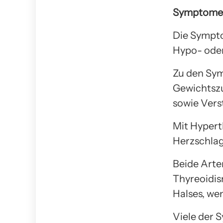
Symptome 
Die Sympto
Hypo- oder
Zu den Sym
Gewichtszu
sowie Vers
Mit Hypert
Herzschlag
Beide Arte
Thyreoidis
Halses, we
Viele der 