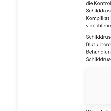
die Kontro
Schilddrüs
Komplikat
verschlim
Schilddrüs
Blutunters
Behandlung
Schilddrü