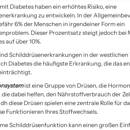
it Diabetes haben ein erhöhtes Risiko, eine
enerkrankung zu entwickeln. In der Allgemeinbe
fähr 6% der Menschen in irgendeiner Form ein
enproblem. Dieser Prozentsatz steigt jedoch be
es auf über 10%.
 sind Schilddrüsenerkrankungen in der westlichen
ach Diabetes die häufigste Erkrankung, die das e
inträchtigt.
nsystem
ist eine Gruppe von Drüsen, die Hormo
 die dabei helfen, den Nährstoffverbrauch der Zel
 dh diese Drüsen spielen eine zentrale Rolle für d
se Funktionieren Ihres Stoffwechsels.
me Schilddrüsenfunktion kann einen großen Einf