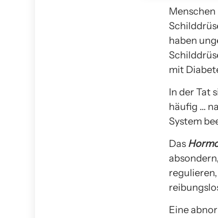
Menschen m
Schilddrüs
haben unge
Schilddrüs
mit Diabet
In der Tat
häufig … n
System bee
Das
Hormo
absondern,
regulieren,
reibungslo
Eine abnor