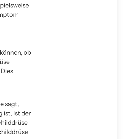
pielsweise
Symptom
 können, ob
rüse
 Dies
e sagt,
ist, ist der
childdrüse
childdrüse