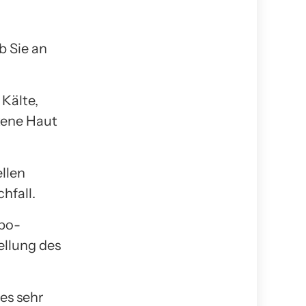
b Sie an
Kälte,
kene Haut
llen
hfall.
ypo-
ellung des
es sehr