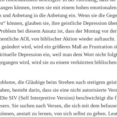
rlangen können, treten sie mit einem hohen emotionale
s und Anbetung in die Anbetung ein. Wenn sie die Geg
n“ können, glauben sie, ihre geistliche Depression üb
roblem bei diesem Ansatz ist, dass der Montag vor der
hentliche AOL von biblischer Aktion wieder auftaucht.
 geändert wird, wird ein größeres Maß an Frustration s
pirituelle Depression ein, weil man dem Wort nicht folg
gegangen wird, wird sie zu einem verkürzten biblischen
robleme, die Gläubige beim Streben nach stetigem geis
en, besteht darin, dass sie eine nicht autorisierte Ver
 Die SIV (Self Interpretive Version) beschwichtigt die f
sers. Sie suchen nach Versen, die sich mit dem befasse
nen, anstatt zu lernen, von sich selbst zu geben. Leut