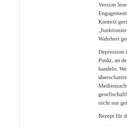
Version lese
Engagement 
Kontext ger
„funktionier
Wahrheit ged
Depression 
Punkt, an d
handeln. We
überschatten
Mediensucht
gesellschaf
nicht nur ge
Rezept für 