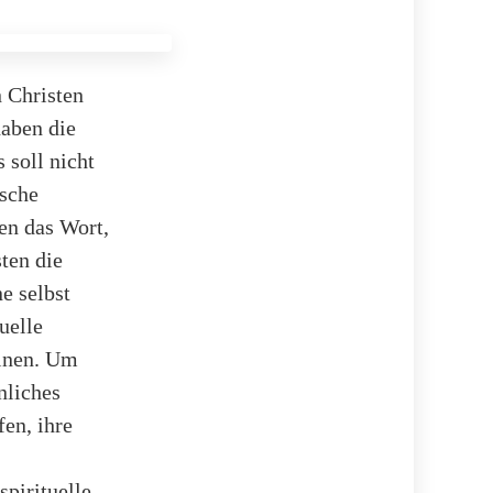
n Christen
haben die
 soll nicht
ische
en das Wort,
ten die
e selbst
uelle
einen. Um
nliches
en, ihre
spirituelle