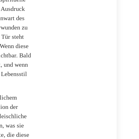
n Ausdruck
enwart des
erwunden zu
 Tür steht
 Wenn diese
ichtbar. Bald
t, und wenn
 Lebensstil
tlichem
sion der
leischliche
n, was sie
e, die diese