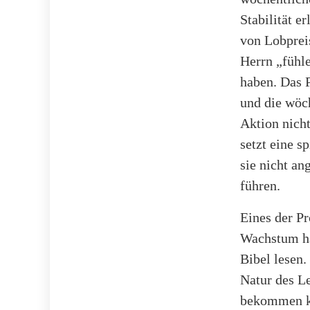
Stabilität e
von Lobprei
Herrn „fühle
haben. Das P
und die wöc
Aktion nicht
setzt eine s
sie nicht an
führen.
Eines der P
Wachstum hab
Bibel lesen.
Natur des Le
bekommen kön