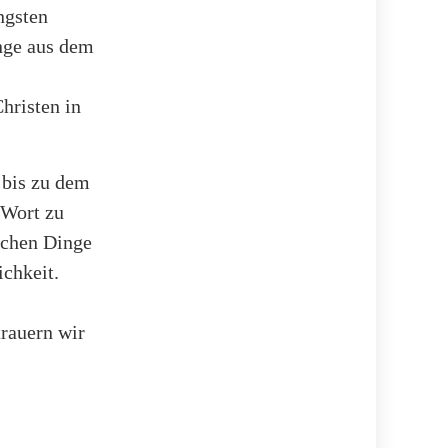
ngsten
nge aus dem
hristen in
 bis zu dem
 Wort zu
schen Dinge
ichkeit.
trauern wir