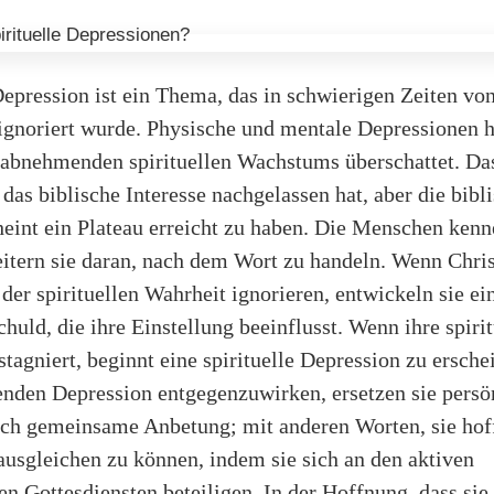
Depression ist ein Thema, das in schwierigen Zeiten vo
ignoriert wurde. Physische und mentale Depressionen 
 abnehmenden spirituellen Wachstums überschattet. Das
 das biblische Interesse nachgelassen hat, aber die bibl
heint ein Plateau erreicht zu haben. Die Menschen kenn
eitern sie daran, nach dem Wort zu handeln. Wenn Chris
der spirituellen Wahrheit ignorieren, entwickeln sie ein
chuld, die ihre Einstellung beeinflusst. Wenn ihre spirit
tagniert, beginnt eine spirituelle Depression zu ersch
nden Depression entgegenzuwirken, ersetzen sie persö
ch gemeinsame Anbetung; mit anderen Worten, sie hoff
ausgleichen zu können, indem sie sich an den aktiven
n Gottesdiensten beteiligen. In der Hoffnung, dass sie 