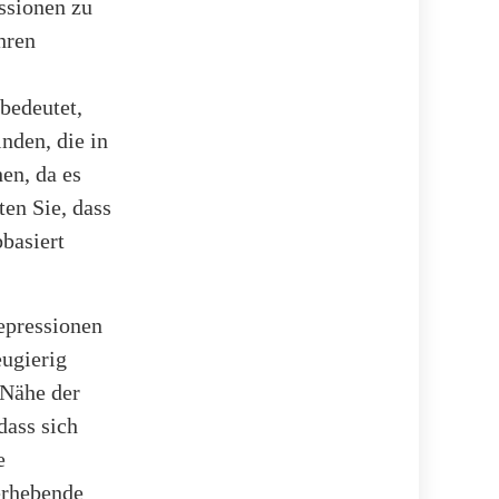
ssionen zu
hren
bedeutet,
inden, die in
hen, da es
en Sie, dass
bbasiert
Depressionen
eugierig
 Nähe der
dass sich
e
erhebende