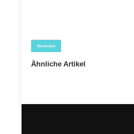
Absenden
04. April 2026
Forscher nutzen KI, um das wahre Ausmaß der
Ähnliche Artikel
COVID-19-Sterblichkeit in den USA aufzudecken
GESUNDHEIT ALLGEMEIN