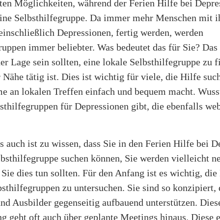
sten Möglichkeiten, während der Ferien Hilfe bei Depre
 eine Selbsthilfegruppe. Da immer mehr Menschen mit i
einschließlich Depressionen, fertig werden, werden
ruppen immer beliebter. Was bedeutet das für Sie? Das 
der Lage sein sollten, eine lokale Selbsthilfegruppe zu f
 Nähe tätig ist. Dies ist wichtig für viele, die Hilfe suc
me an lokalen Treffen einfach und bequem macht. Wusst
sthilfegruppen für Depressionen gibt, die ebenfalls we
s auch ist zu wissen, dass Sie in den Ferien Hilfe bei 
lbsthilfegruppe suchen können, Sie werden vielleicht n
Sie dies tun sollten. Für den Anfang ist es wichtig, die
sthilfegruppen zu untersuchen. Sie sind so konzipiert, 
nd Ausbilder gegenseitig aufbauend unterstützen. Dies
ng geht oft auch über geplante Meetings hinaus. Diese 