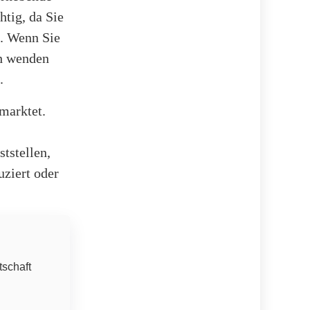
htig, da Sie
n. Wenn Sie
ch wenden
.
rmarktet.
tstellen,
uziert oder
tschaft