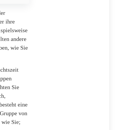
der
er ihre
ispielsweise
lten andere
ben, wie Sie
chtszeit
uppen
hten Sie
ch,
besteht eine
e Gruppe von
 wie Sie;