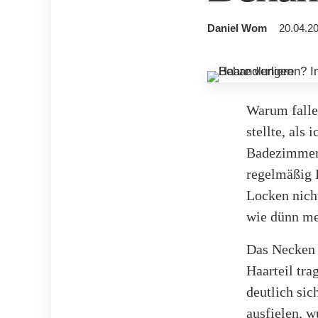
Daniel Wom
20.04.20
Warum falle
stellte, als
Badezimmerb
regelmäßig 
Locken nich
wie dünn mei
Das Necken 
Haarteil tra
deutlich si
ausfielen, w