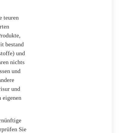
e teuren
rten
rodukte,
it bestand
stoffe) und
ren nichts
üssen und
andere
risur und
m eigenen
rnünftige
rprüfen Sie