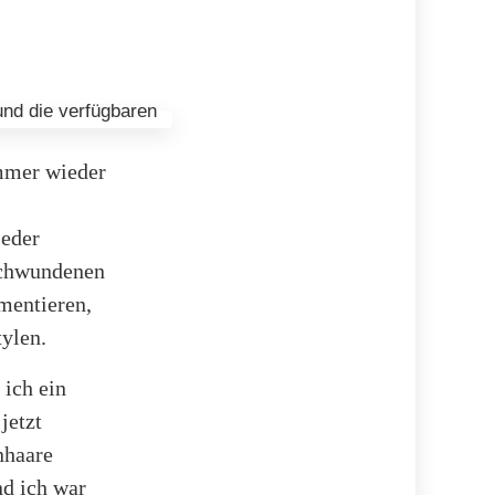
immer wieder
jeder
rschwundenen
mentieren,
tylen.
ich ein
jetzt
nhaare
nd ich war