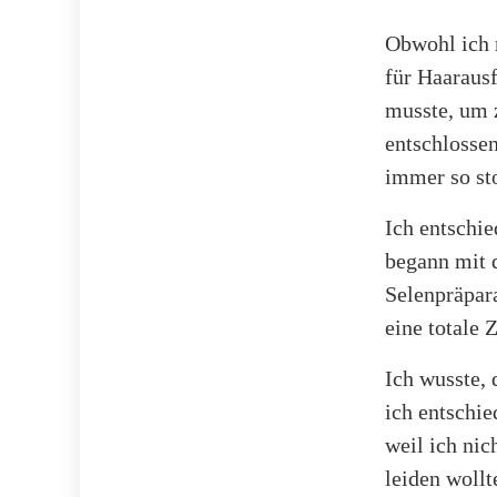
Obwohl ich 
für Haarausf
musste, um z
entschlosse
immer so st
Ich entschi
begann mit 
Selenpräpar
eine totale
Ich wusste, 
ich entschie
weil ich nic
leiden woll