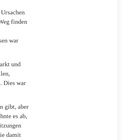
n Ursachen
 Weg finden
sen war
arkt und
len,
. Dies war
n gibt, aber
hnte es ab,
Sitzungen
ie damit