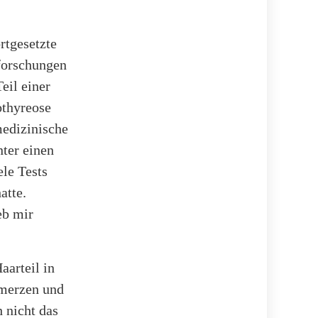
rtgesetzte
forschungen
eil einer
thyreose
medizinische
nter einen
le Tests
atte.
eb mir
aarteil in
hmerzen und
h nicht das