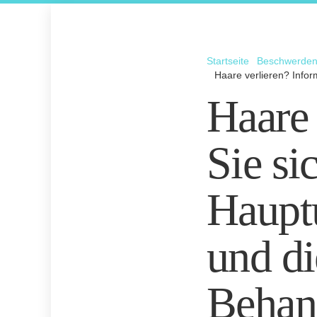
Startseite
Beschwerde
Haare verlieren? Info
Haare 
Sie si
Hauptu
und di
Behan