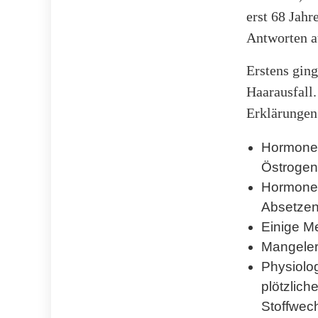
erst 68 Jahr
Antworten au
Erstens ging
Haarausfall.
Erklärungen
Hormonel
Östroge
Hormonel
Absetzen
Einige M
Mangeler
Physiolo
plötzlich
Stoffwec