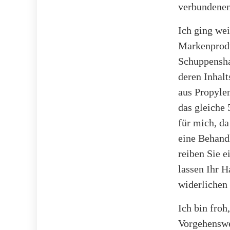
verbundenen 
Ich ging wei
Markenprodu
Schuppensha
deren Inhalt
aus Propylen
das gleiche
für mich, da
eine Behandl
reiben Sie e
lassen Ihr 
widerlichen
Ich bin froh
Vorgehenswei