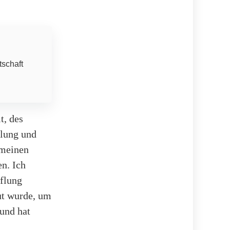
tschaft
t, des
llung und
 meinen
n. Ich
iflung
eut wurde, um
 und hat