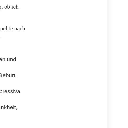
n, ob ich
suchte nach
e
nen und
Geburt,
pressiva
nkheit,