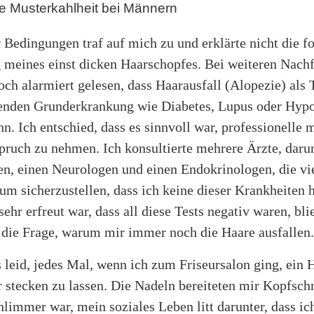
e Musterkahlheit bei Männern
 Bedingungen traf auf mich zu und erklärte nicht die fo
meines einst dicken Haarschopfes. Bei weiteren Nach
och alarmiert gelesen, dass Haarausfall (Alopezie) als T
nden Grunderkrankung wie Diabetes, Lupus oder Hypo
nn. Ich entschied, dass es sinnvoll war, professionelle 
pruch zu nehmen. Ich konsultierte mehrere Ärzte, daru
n, einen Neurologen und einen Endokrinologen, die vie
um sicherzustellen, dass ich keine dieser Krankheiten h
ehr erfreut war, dass all diese Tests negativ waren, bli
die Frage, warum mir immer noch die Haare ausfallen.
 leid, jedes Mal, wenn ich zum Friseursalon ging, ein H
r stecken zu lassen. Die Nadeln bereiteten mir Kopfsc
limmer war, mein soziales Leben litt darunter, dass ic