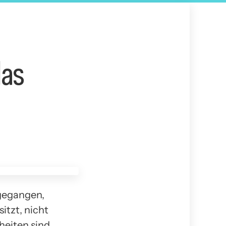
das
 gegangen,
tzt, nicht
heiten sind