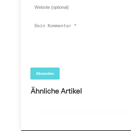
Absenden
04. April 2026
Forscher nutzen KI, um das wahre Ausmaß der
Ähnliche Artikel
COVID-19-Sterblichkeit in den USA aufzudecken
GESUNDHEIT ALLGEMEIN