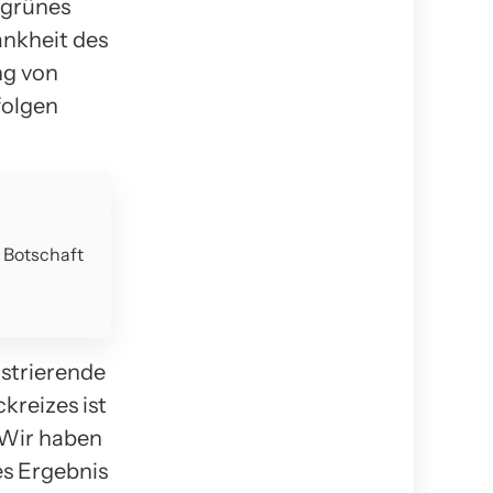
 grünes
ankheit des
ng von
folgen
e Botschaft
ustrierende
kreizes ist
. Wir haben
es Ergebnis