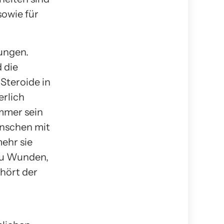
sowie für
ungen.
 die
Steroide in
erlich
mmer sein
enschen mit
mehr sie
 zu Wunden,
hört der