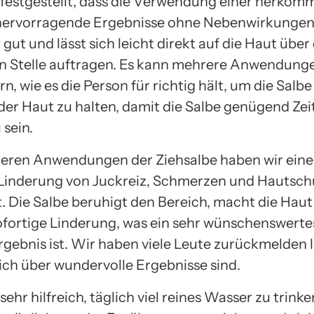
festgestellt, dass die Verwendung einer herköm
hervorragende Ergebnisse ohne Nebenwirkungen l
 gut und lässt sich leicht direkt auf die Haut über
n Stelle auftragen. Es kann mehrere Anwendung
n, wie es die Person für richtig hält, um die Salbe
der Haut zu halten, damit die Salbe genügend Zei
 sein.
ren Anwendungen der Ziehsalbe haben wir eine
 Linderung von Juckreiz, Schmerzen und Hautsc
lt. Die Salbe beruhigt den Bereich, macht die Hau
sofortige Linderung, was ein sehr wünschenswerte
rgebnis ist. Wir haben viele Leute zurückmelden l
ich über wundervolle Ergebnisse sind.
 sehr hilfreich, täglich viel reines Wasser zu trink