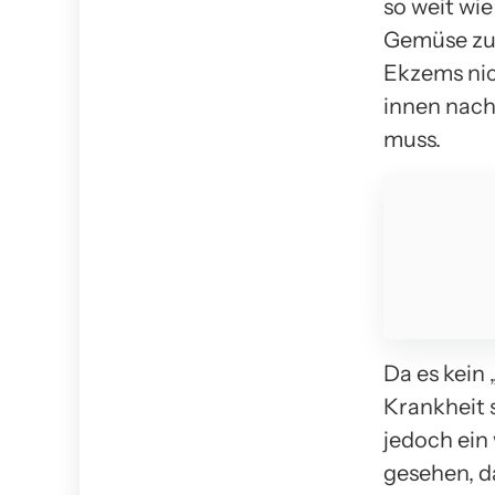
so weit wi
Gemüse zu 
Ekzems nic
innen nach
muss.
Da es kein 
Krankheit 
jedoch ein 
gesehen, d