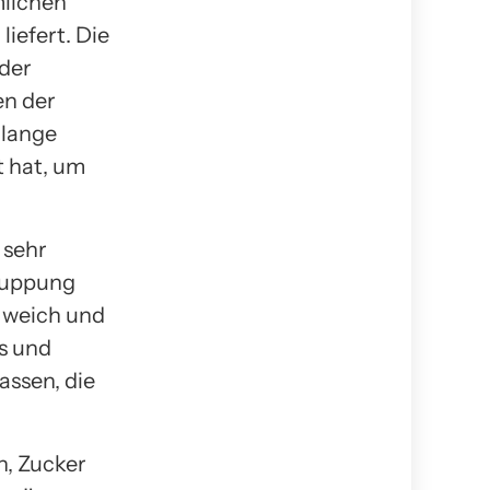
mlichen
iefert. Die
 der
en der
 lange
t hat, um
 sehr
huppung
t weich und
s und
assen, die
en, Zucker