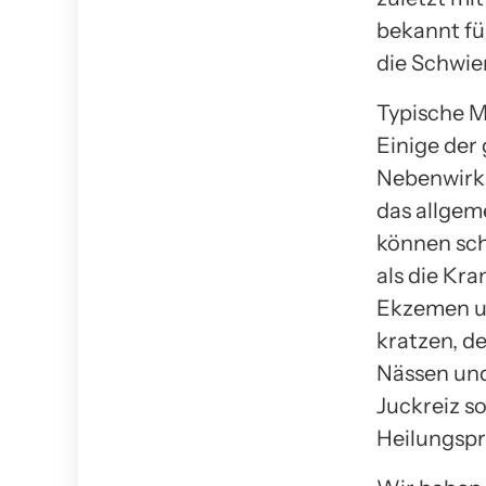
bekannt fü
die Schwier
Typische M
Einige der
Nebenwirku
das allgem
können sc
als die Kr
Ekzemen und
kratzen, d
Nässen und
Juckreiz s
Heilungspr