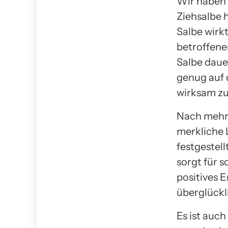
Wir haben 
Ziehsalbe 
Salbe wirkt
betroffene
Salbe dauer
genug auf 
wirksam zu
Nach mehre
merkliche
festgestel
sorgt für 
positives E
überglückl
Es ist auch