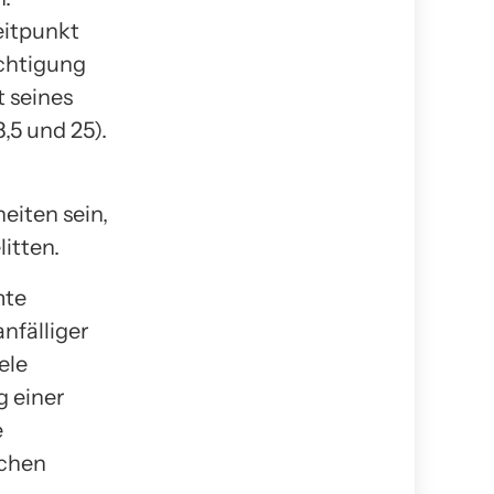
eitpunkt
ichtigung
t seines
,5 und 25).
eiten sein,
litten.
mte
nfälliger
ele
g einer
e
schen