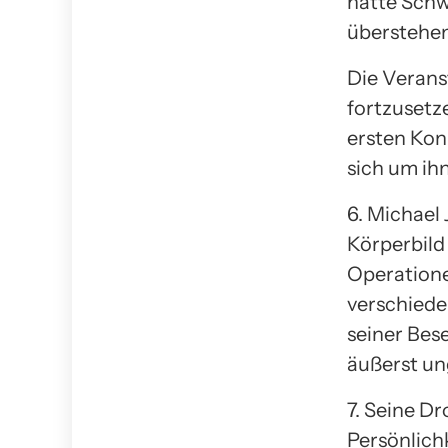
hatte Schw
überstehen
Die Verans
fortzusetz
ersten Kon
sich um ih
6. Michael
Körperbild
Operatione
verschiede
seiner Bes
äußerst un
7. Seine D
Persönlich