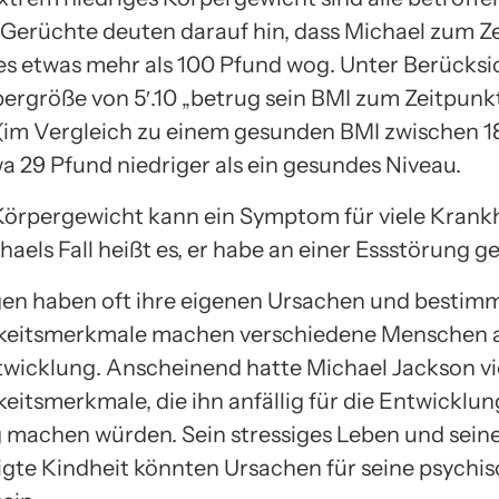
 Gerüchte deuten darauf hin, dass Michael zum Z
es etwas mehr als 100 Pfund wog. Unter Berücks
pergröße von 5′.10 „betrug sein BMI zum Zeitpunk
 (im Vergleich zu einem gesunden BMI zwischen 18
wa 29 Pfund niedriger als ein gesundes Niveau.
Körpergewicht kann ein Symptom für viele Krankh
haels Fall heißt es, er habe an einer Essstörung ge
en haben oft ihre eigenen Ursachen und bestim
keitsmerkmale machen verschiedene Menschen a
ntwicklung. Anscheinend hatte Michael Jackson vi
eitsmerkmale, die ihn anfällig für die Entwicklun
 machen würden. Sein stressiges Leben und sein
igte Kindheit könnten Ursachen für seine psychi