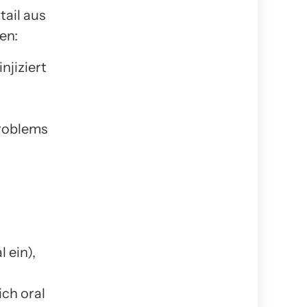
ail aus
en:
njiziert
Problems
 ein),
ch oral