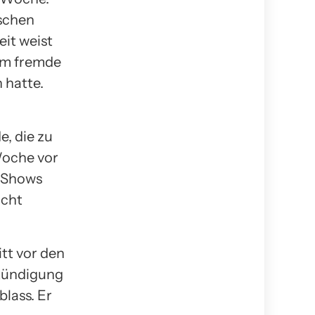
ischen
it weist
 um fremde
 hatte.
, die zu
Woche vor
0 Shows
icht
itt vor den
nkündigung
blass. Er