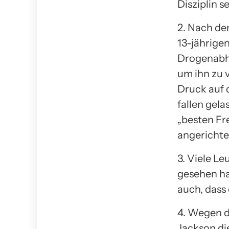
Disziplin s
2. Nach de
13-jährige
Drogenabhä
um ihn zu 
Druck auf 
fallen gel
„besten Fr
angerichte
3. Viele Le
gesehen ha
auch, dass
4. Wegen d
Jackson di