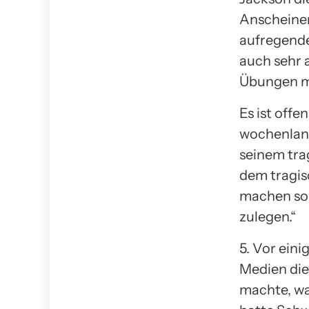
Anscheinen
aufregende
auch sehr 
Übungen ma
Es ist offe
wochenlang
seinem tra
dem tragisc
machen sol
zulegen.“
5. Vor eini
Medien die
machte, war