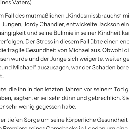
eines Vaters).
m Fall des mutmaßlichen „Kindesmissbrauchs“ m
n Jungen, Jordy Chandler, entwickelte Jackson ei
ngigkeit und seine Bulimie in seiner Kindheit k
verfolgen. Der Stress in diesem Fall übte einen e
die fragile Gesundheit von Michael aus. Obwohl d
assen wurde und der Junge sich weigerte, weiter g
eund Michael“ auszusagen, war der Schaden bere
t.
ute, die ihn in den letzten Jahren vor seinem Tod 
ben, sagten, er sei sehr dünn und gebrechlich. Si
 er sehr wenig gegessen habe.
er tiefen Sorge um seine körperliche Gesundheit
e Premiere seines Comebacks in London um ein