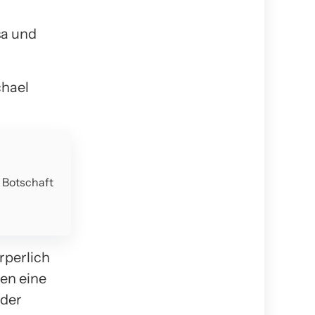
sa und
chael
e Botschaft
örperlich
ren eine
 der