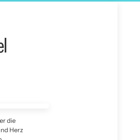
el
er die
und Herz
n.