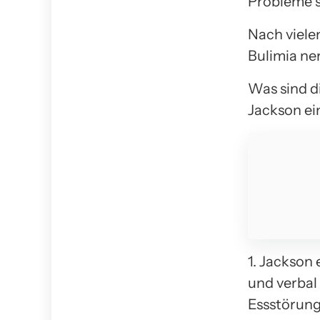
Probleme s
Nach viele
Bulimia ne
Was sind d
Jackson ei
1. Jackson 
und verbal
Essstörung