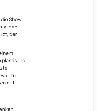
u
, die Show
nmal den
rzt, der
seinem
 plastische
tzte
 war zu
gen auf
ranken