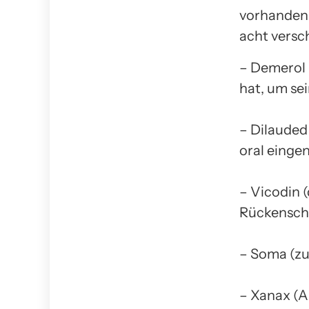
vorhanden 
acht versc
– Demerol (
hat, um se
– Dilauded
oral einge
– Vicodin 
Rückensch
– Soma (zu
– Xanax (A