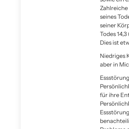
Zahlreiche
seines Tod
seiner Kör
Todes 14,3
Dies ist et
Niedriges 
aber in Mic
Essstörung
Persönlich
für ihre E
Persönlichk
Essstörung
benachteil