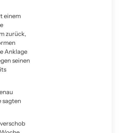
it einem
ne
am zurück,
normen
ie Anklage
egen seinen
its
genau
e sagten
 verschob
e Woche.