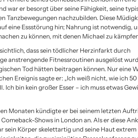
d war er besorgt über seine Fähigkeit, seine typ
n Tanzbewegungen nachzubilden. Diese Müdigke
auf eine Essstörung hin; Nahrung ist notwendig,
chen zu können, mit denen Michael zu kämpfen
nsichtlich, dass sein tödlicher Herzinfarkt durch
e anstrengende Fitnessroutinen ausgelöst wurde
gischen Tod hätten beitragen können. Nur eine 
hen Ereignis sagte er: „Ich weiß nicht, wie ich 5
l. Ich bin kein großer Esser – ich muss etwas Gew
gen Monaten kündigte er bei seinem letzten Auftr
 Comeback-Shows in London an. Als er diese A
 sein Körper skelettartig und seine Haut extrem 