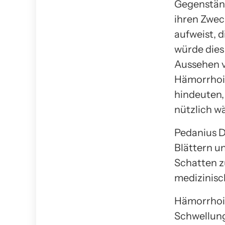
Gegenständ
ihren Zwec
aufweist, 
würde dies 
Aussehen v
Hämorrhoid
hindeuten,
nützlich wä
Pedanius D
Blättern u
Schatten z
medizinisc
Hämorrhoid
Schwellung