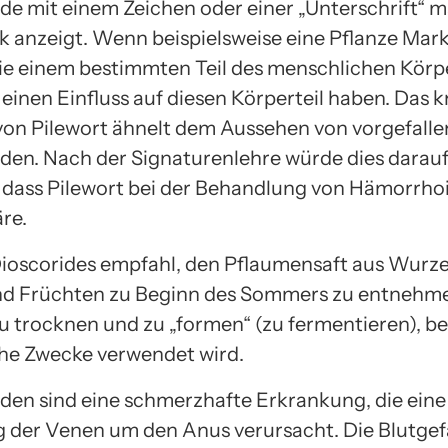
e mit einem Zeichen oder einer „Unterschrift“ ma
k anzeigt. Wenn beispielsweise eine Pflanze Mar
die einem bestimmten Teil des menschlichen Körp
einen Einfluss auf diesen Körperteil haben. Das k
on Pilewort ähnelt dem Aussehen von vorgefall
en. Nach der Signaturenlehre würde dies darau
 dass Pilewort bei der Behandlung von Hämorrho
re.
ioscorides empfahl, den Pflaumensaft aus Wurze
nd Früchten zu Beginn des Sommers zu entnehme
u trocknen und zu „formen“ (zu fermentieren), be
he Zwecke verwendet wird.
en sind eine schmerzhafte Erkrankung, die eine
 der Venen um den Anus verursacht. Die Blutge