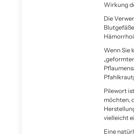
Wirkung d
Die Verwen
Blutgefäße
Hämorrhoi
Wenn Sie k
„geformten
Pflaumensa
Pfahlkraut
Pilewort i
möchten, d
Herstellun
vielleicht
Eine natür