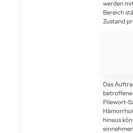
werden mit 
Bereich st
Zustand pr
Das Auftra
betroffene
Pilewort-S
Hämorrhoid
hinaus kön
einnehmen.