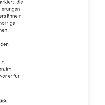
rkiert, die
kierungen
ers ähneln,
norrige
enen
f
iden
ln,
n, im
vor er für
fäße