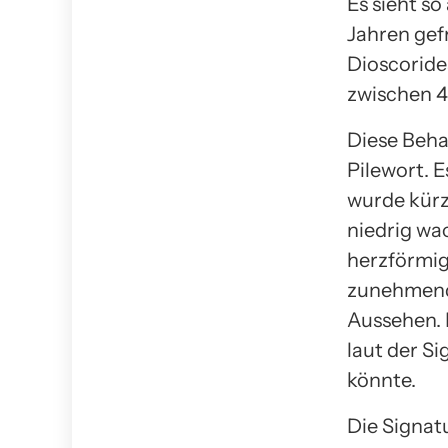
Es sieht s
Jahren gef
Dioscoride
zwischen 4
Diese Beha
Pilewort. 
wurde kürzl
niedrig wac
herzförmig
zunehmende
Aussehen. 
laut der S
könnte.
Die Signatu