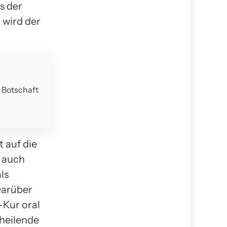
s der
 wird der
e Botschaft
 auf die
t auch
ls
Darüber
-Kur oral
 heilende