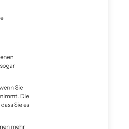
re
kenen
 sogar
 wenn Sie
rnimmt. Die
dass Sie es
hnen mehr