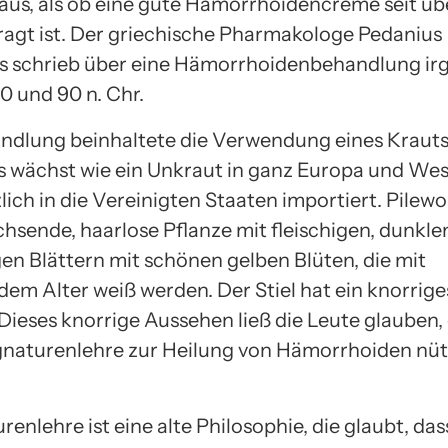
o aus, als ob eine gute Hämorrhoidencreme seit ü
ragt ist. Der griechische Pharmakologe Pedanius
s schrieb über eine Hämorrhoidenbehandlung i
0 und 90 n. Chr.
ndlung beinhaltete die Verwendung eines Kraut
Es wächst wie ein Unkraut in ganz Europa und We
ich in die Vereinigten Staaten importiert. Pilewor
hsende, haarlose Pflanze mit fleischigen, dunkle
en Blättern mit schönen gelben Blüten, die mit
m Alter weiß werden. Der Stiel hat ein knorrige
Dieses knorrige Aussehen ließ die Leute glauben, 
ignaturenlehre zur Heilung von Hämorrhoiden nütz
renlehre ist eine alte Philosophie, die glaubt, das