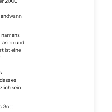
ber 2000
rgendwann
s namens
stasien und
t ist eine
n,
s
dass es
lich sein
s Gott