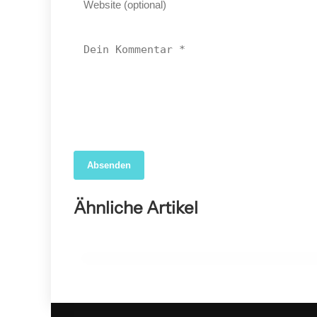
Absenden
04. April 2026
Forscher nutzen KI, um das wahre Ausmaß der
Ähnliche Artikel
COVID-19-Sterblichkeit in den USA aufzudecken
GESUNDHEIT ALLGEMEIN