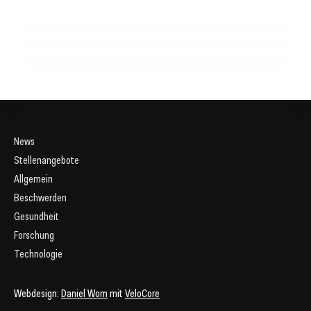
Frühzeitige körperliche Aktivität unterstützt eine
für die Sterblichkeit durch Luftverschmutzung in Europa
bessere Arbeitsfähigkeit im späteren Leben
GESUNDHEIT ALLGEMEIN
GESUNDHEIT ALLGEMEIN
GESUNDHEIT ALLGEMEIN
News
Stellenangebote
Allgemein
Beschwerden
Gesundheit
Forschung
Technologie
Webdesign:
Daniel Wom
mit
VeloCore