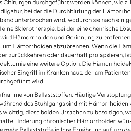
es Chirurgen durchgeführt werden können, wie z. 
igatur, bei der die Durchblutung der Hämorrho
and unterbrochen wird, wodurch sie nach einig
d eine Sklerotherapie, bei der eine chemische Lö
wird Hämorrhoiden und Gerinnung zu entfernen,
, um Hämorrhoiden abzubrennen. Wenn die Häm
er zurückkehren oder dauerhaft prolapsieren, ist
ektomie eine weitere Option. Die Hämorrhoidek
gischer Eingriff im Krankenhaus, der am Patienten
rchgeführt wird.
fnahme von Ballaststoffen. Häufige Verstopfun
während des Stuhlgangs sind mit Hämorrhoiden 
s wichtig, diese beiden Ursachen zu beseitigen, w
hafte Linderung chronischer Hämorrhoiden wün
 mehr Ballaststoffe in Ihre Ernährung auf, um de