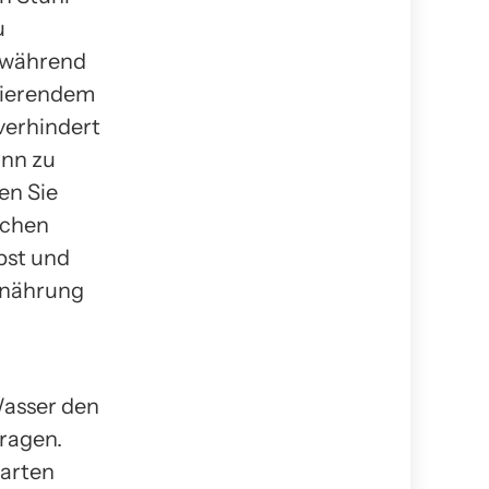
u
 während
ssierendem
erhindert
ann zu
en Sie
ichen
bst und
rnährung
Wasser den
ragen.
harten