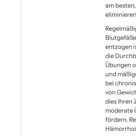
am besten, 
eliminieren
Regelmäßig
Blutgefäße
entzogen is
die Durchb
Übungen od
und mäßige
bei chron
von Gewich
dies Ihren
moderate Ü
fördern. R
Hämorrhoid