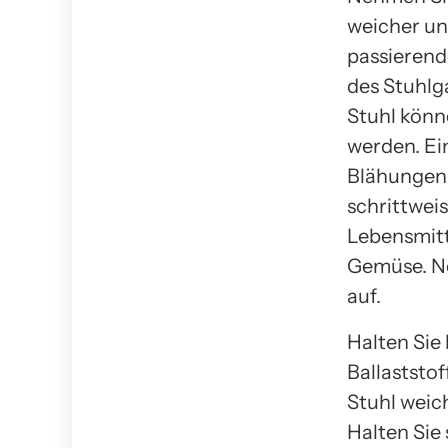
weicher un
passieren
des Stuhlg
Stuhl kön
werden. Ei
Blähungen 
schrittweis
Lebensmitt
Gemüse. Ne
auf.
Halten Sie
Ballaststo
Stuhl weic
Halten Sie 