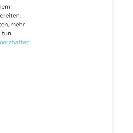
inem
ereiten,
sten, mehr
u tun
hmerzhaften