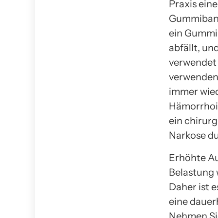
Praxis ein
Gummibandl
ein Gummib
abfällt, un
verwendet 
verwenden
immer wied
Hämorrhoid
ein chirur
Narkose du
Erhöhte Au
Belastung 
Daher ist e
eine dauer
Nehmen Sie