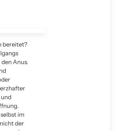
 bereitet?
hlgangs
 den Anus.
und
oder
erzhafter
z und
ffnung.
selbst im
nicht der