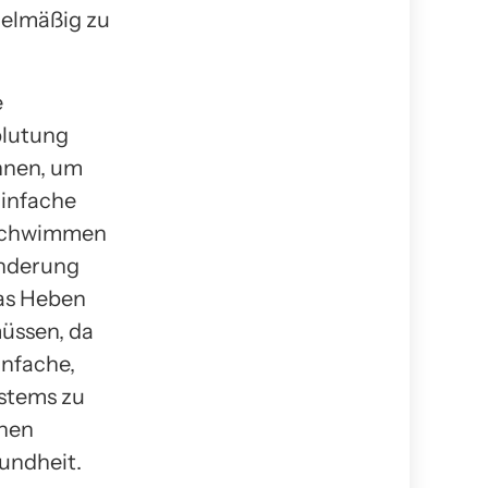
egelmäßig zu
e
blutung
önnen, um
Einfache
 Schwimmen
inderung
as Heben
müssen, da
infache,
stems zu
chen
undheit.