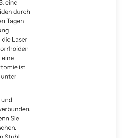
B. eine
iden durch
en Tagen
sung
 die Laser
orrhoiden
 eine
tomie ist
 unter
g und
verbunden.
enn Sie
schen.
n Stuhl