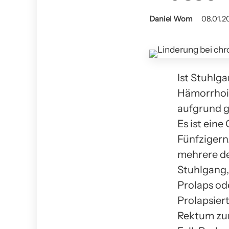
Daniel Wom
08.01.20
Ist Stuhlg
Hämorrhoi
aufgrund g
Es ist ein
Fünfzigern
mehrere de
Stuhlgang,
Prolaps od
Prolapsier
Rektum zur