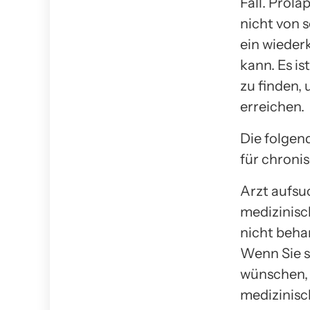
Fall. Prol
nicht von 
ein wieder
kann. Es i
zu finden,
erreichen.
Die folgen
für chroni
Arzt aufs
medizinisc
nicht beha
Wenn Sie s
wünschen, k
medizinisc