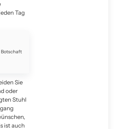
e
jeden Tag
e Botschaft
eiden Sie
nd oder
gten Stuhl
lgang
wünschen,
s ist auch