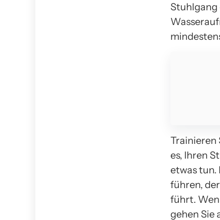
Stuhlgang 
Wasseraufn
mindestens
Trainieren
es, Ihren S
etwas tun.
führen, de
führt. Wen
gehen Sie a