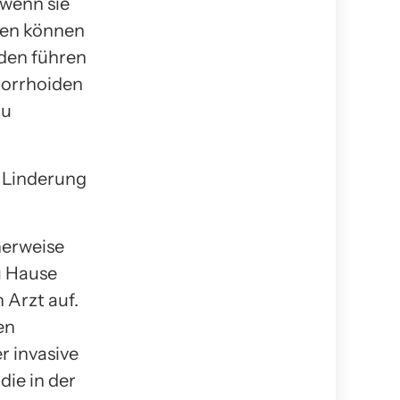
 wenn sie
den können
den führen
morrhoiden
zu
e Linderung
herweise
u Hause
 Arzt auf.
en
r invasive
ie in der