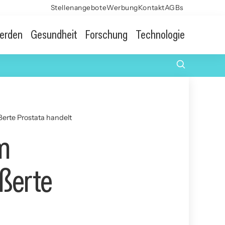
Stellenangebote
Werbung
Kontakt
AGBs
erden
Gesundheit
Forschung
Technologie
erte Prostata handelt
m
ßerte