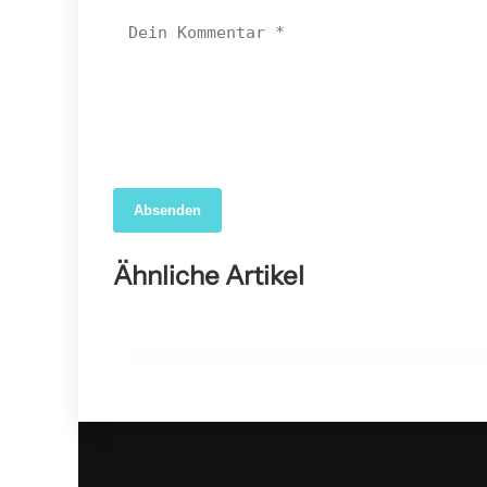
Absenden
04. April 2026
Forscher nutzen KI, um das wahre Ausmaß der
Ähnliche Artikel
COVID-19-Sterblichkeit in den USA aufzudecken
GESUNDHEIT ALLGEMEIN