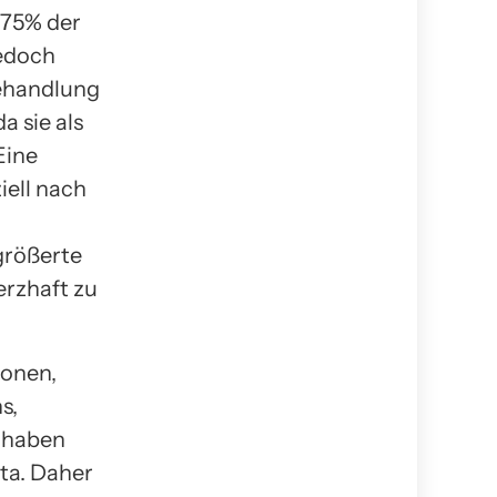
 75% der
jedoch
Behandlung
 sie als
Eine
iell nach
rgrößerte
erzhaft zu
ionen,
s,
r haben
ta. Daher