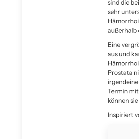
sind die b
sehr unters
Hämorrhoid
außerhalb 
Eine vergrö
aus und ka
Hämorrhoid
Prostata n
irgendeine
Termin mit
können sie
Inspiriert 