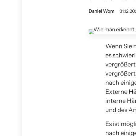
Daniel Wom
31.12.20
Wenn Sie n
es schwieri
vergrößert
vergrößert
nach einig
Externe Hä
interne Hä
und des An
Es ist mög
nach einig