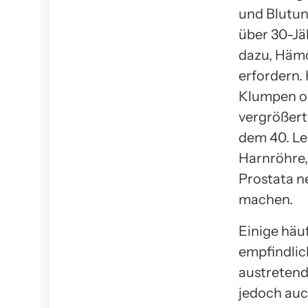
und Blutun
über 30-Jä
dazu, Hämo
erfordern.
Klumpen o
vergrößerte
dem 40. Le
Harnröhre, 
Prostata n
machen.
Einige häu
empfindlic
austretend
jedoch auc