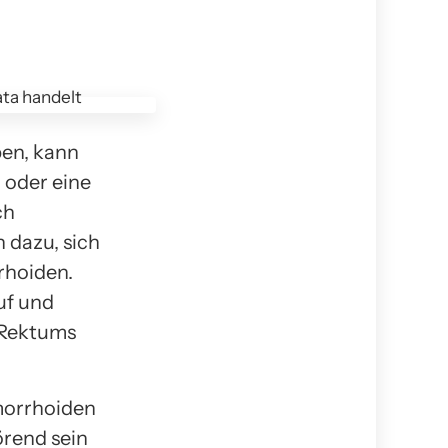
ben, kann
 oder eine
ch
 dazu, sich
rhoiden.
uf und
 Rektums
ämorrhoiden
örend sein