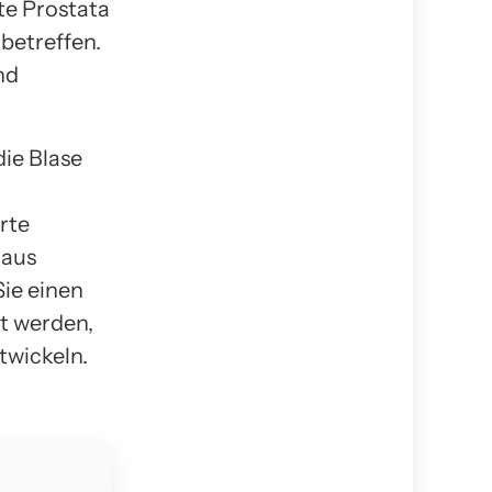
te Prostata
 betreffen.
nd
die Blase
rte
 aus
Sie einen
t werden,
twickeln.