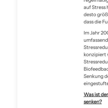
regelmäßig
auf Stress 
desto größe
dass die F
Im Jahr 200
umfassende
Stressreduz
konzipiert
Stressredu
Biofeedbac
Senkung de
eingestuf
Was ist de
senken?