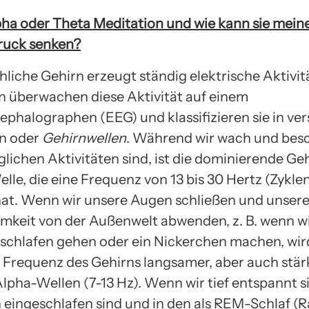
pha oder Theta Meditation und wie kann sie mein
ruck senken?
liche Gehirn erzeugt ständig elektrische Aktivit
 überwachen diese Aktivität auf einem
ephalographen (EEG) und klassifizieren sie in ve
n oder
Gehirnwellen
. Während wir wach und besc
glichen Aktivitäten sind, ist die dominierende Ge
lle, die eine Frequenz von 13 bis 30 Hertz (Zykle
at. Wenn wir unsere Augen schließen und unser
keit von der Außenwelt abwenden, z. B. wenn w
 schlafen gehen oder ein Nickerchen machen, wir
Frequenz des Gehirns langsamer, aber auch stärk
Alpha-Wellen (7-13 Hz). Wenn wir tief entspannt s
h eingeschlafen sind und in den als REM-Schlaf (R