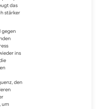
eugt das
h stärker
l gegen
änden
ress
wieder ins
die
ren
uenz, den
deren
er
, um