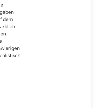
de
, gaben
uf dem
wirklich
hen
e
hwierigen
ealistisch