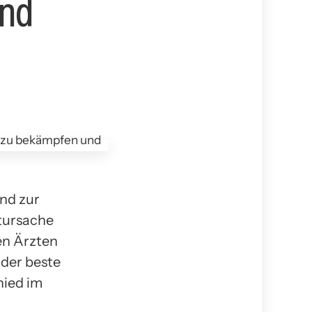
und
nd zur
tursache
en Ärzten
 der beste
hied im