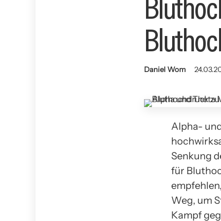
Bluthoc
Bluthoc
Daniel Wom
24.03.2
Alpha- und
hochwirksa
Senkung de
für Blutho
empfehlen,
Weg, um St
Kampf geg