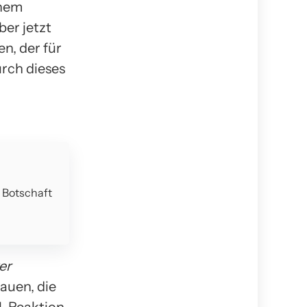
inem
ber jetzt
n, der für
urch dieses
e Botschaft
er
auen, die