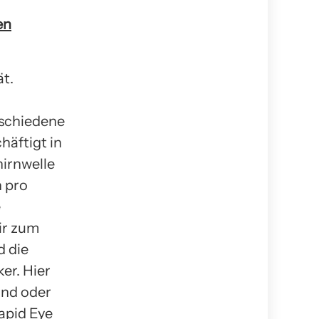
en
ät.
rschiedene
häftigt in
hirnwelle
n pro
e
ir zum
d die
er. Hier
ind oder
apid Eye