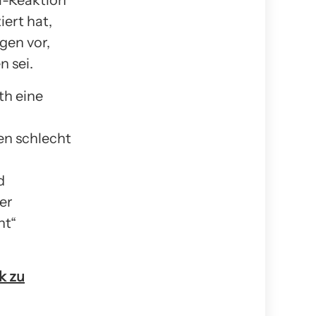
ol-Reaktion
iert hat,
gen vor,
 sei.
th eine
ien schlecht
d
er
nt“
k zu