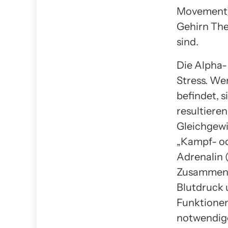
Movement) 
Gehirn The
sind.
Die Alpha-
Stress. We
befindet, 
resultieren
Gleichgewi
„Kampf- od
Adrenalin (
Zusammeng
Blutdruck 
Funktionen
notwendige