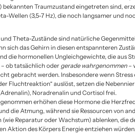
bekannten Traumzustand eingetreten sind, erz
ta-Wellen (3,5-7 Hz), die noch langsamer und noc
 und Theta-Zustände sind natürliche Gegenmitte
nn sich das Gehirn in diesen entspannteren Zust
sind die hormonellen Ungleichgewichte, die aus St
 – ob tatsächlich oder
gerade wahrgenommen
– 
cht gebracht werden. Insbesondere wenn Stress 
er Fluchtreaktion“ auslöst, setzen die Nebennie
Adrenalin), Noradrenalin und Cortisol frei.
enommen erhöhen diese Hormone die Herzfreq
und die Atmung, während sie Ressourcen von an
 (wie Reparatur oder Wachstum) ablenken, die d
n Aktion des Körpers Energie entziehen würden