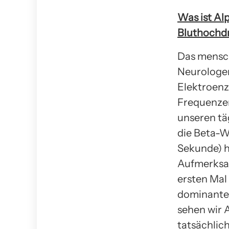
Was ist Al
Bluthochd
Das mensch
Neurologen
Elektroenz
Frequenze
unseren tä
die Beta-We
Sekunde) h
Aufmerksam
ersten Mal
dominante 
sehen wir 
tatsächlic