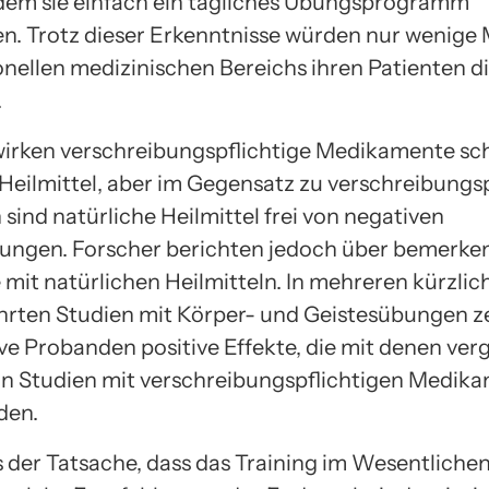
dem sie einfach ein tägliches Übungsprogramm
n. Trotz dieser Erkenntnisse würden nur wenige 
ionellen medizinischen Bereichs ihren Patienten d
.
wirken verschreibungspflichtige Medikamente sch
 Heilmittel, aber im Gegensatz zu verschreibungs
 sind natürliche Heilmittel frei von negativen
ngen. Forscher berichten jedoch über bemerke
 mit natürlichen Heilmitteln. In mehreren kürzlic
rten Studien mit Körper- und Geistesübungen z
ve Probanden positive Effekte, die mit denen ver
 in Studien mit verschreibungspflichtigen Medik
den.
 der Tatsache, dass das Training im Wesentlichen