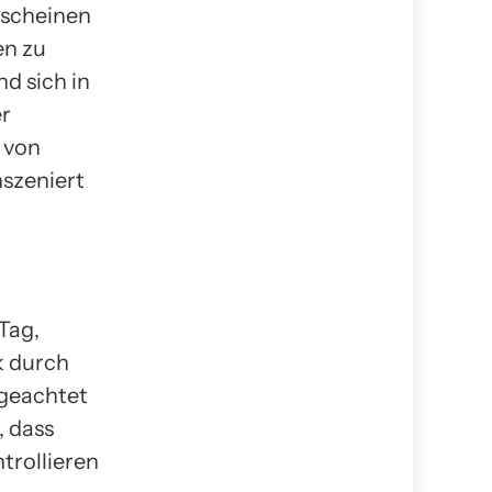
 scheinen
en zu
d sich in
er
 von
szeniert
Tag,
k durch
ngeachtet
, dass
trollieren