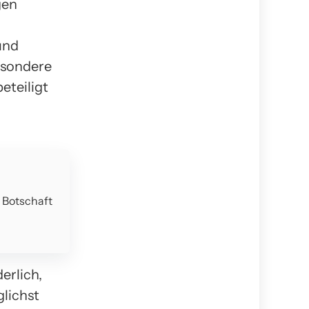
gen
und
esondere
eteiligt
e Botschaft
erlich,
lichst