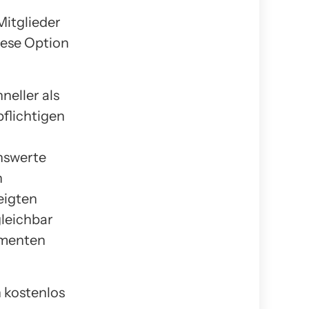
Mitglieder
iese Option
neller als
pflichtigen
nswerte
h
eigten
gleichbar
amenten
 kostenlos