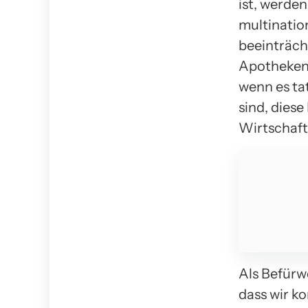
ist, werde
multinatio
beeinträch
Apotheken 
wenn es tat
sind, dies
Wirtschaft
Als Befürwo
dass wir k