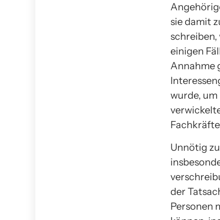
Angehörige
sie damit z
schreiben,
einigen Fäl
Annahme ge
Interessen
wurde, um 
verwickelt
Fachkräfte
Unnötig zu
insbesonde
verschreib
der Tatsac
Personen m