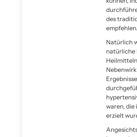
können, in
durchführe
des tradit
empfehlen
Natürlich 
natürliche
Heilmitteln
Nebenwirku
Ergebnisse
durchgefüh
hypertensi
waren, die
erzielt wur
Angesichts