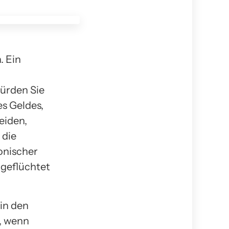
. Ein
Würden Sie
es Geldes,
eiden,
 die
onischer
geflüchtet
 in den
, wenn