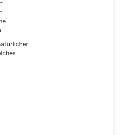
um
n
he
.
atürlicher
elches