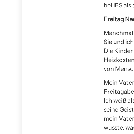
bei IBS als
Freitag Na
Manchmal b
Sie und ich
Die Kinder
Heizkosten 
von Mensch
Mein Vater
Freitagabe
Ich weiß a
seine Geis
mein Vater
wusste, was