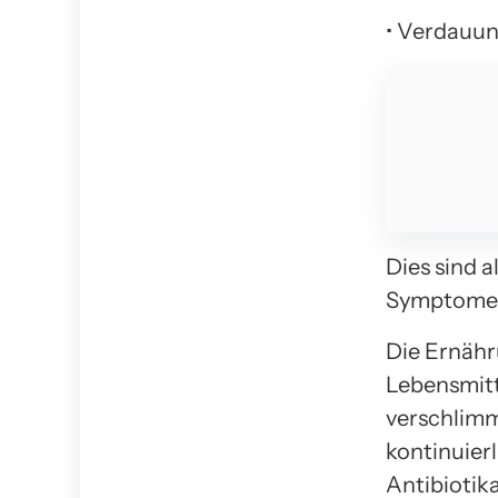
• Verdauu
Dies sind a
Symptome s
Die Ernähr
Lebensmitt
verschlimm
kontinuier
Antibiotik