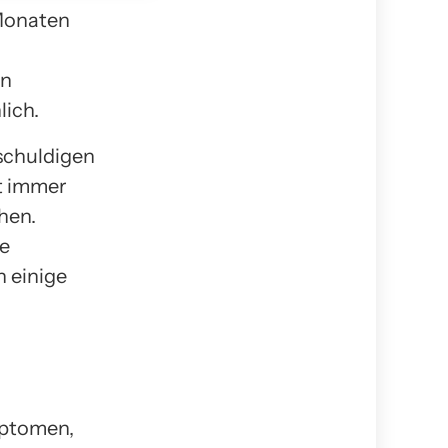
 Monaten
on
lich.
schuldigen
ht immer
chen.
se
h einige
mptomen,