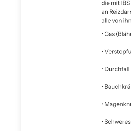
die mit IB
an Reizdar
alle von ih
• Gas (Blä
• Verstopf
• Durchfall
• Bauchkr
• Magenkn
• Schwere