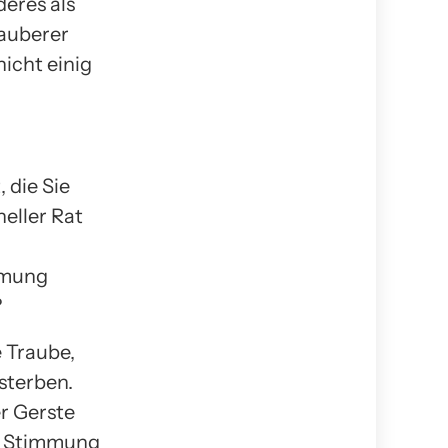
deres als
sauberer
icht einig
, die Sie
neller Rat
mmung
?
 Traube,
 sterben.
er Gerste
hre Stimmung