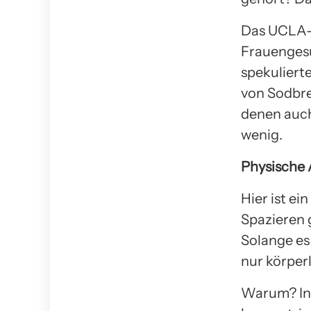
Das UCLA-Z
Frauengesu
spekuliert
von Sodbre
denen auch 
wenig.
Physische 
Hier ist ei
Spazieren 
Solange es 
nur körperl
Warum? Ind