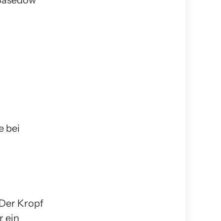
 Basedow
e bei
 Der Kropf
r ein