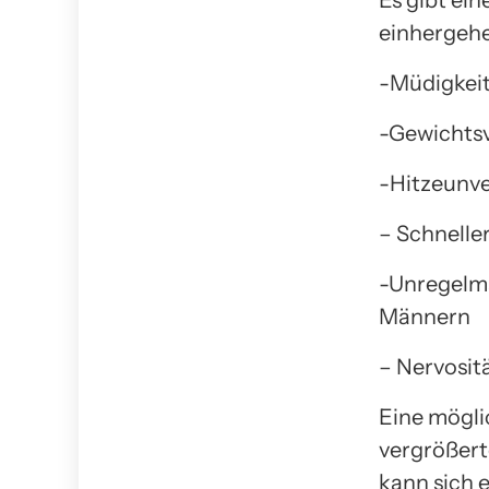
Es gibt ei
einhergehe
-Müdigkei
-Gewichtsv
-Hitzeunve
– Schnelle
-Unregelmä
Männern
– Nervosit
Eine mögli
vergrößerte
kann sich 