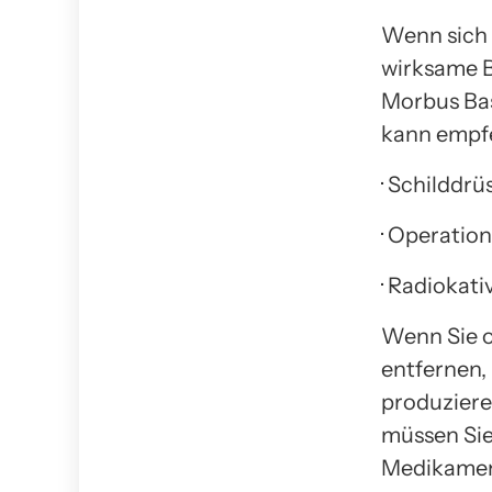
Wenn sich 
wirksame 
Morbus Bas
kann empf
· Schilddr
· Operatio
· Radiokati
Wenn Sie o
entfernen,
produziere
müssen Sie
Medikament