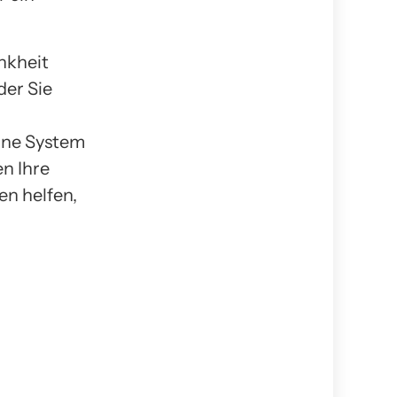
nkheit
der Sie
ine System
en Ihre
en helfen,