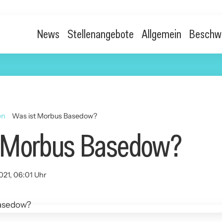
News
Stellenangebote
Allgemein
Beschw
en
Was ist Morbus Basedow?
t Morbus Basedow?
021, 06:01 Uhr