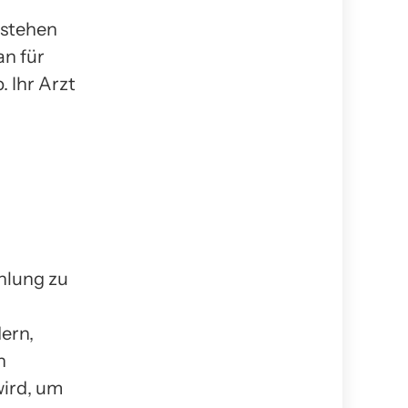
 stehen
n für
 Ihr Arzt
hlung zu
ern,
n
wird, um