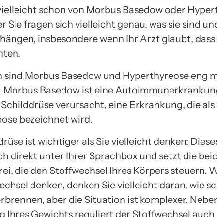
vielleicht schon von Morbus Basedow oder Hyper
r Sie fragen sich vielleicht genau, was sie sind un
ngen, insbesondere wenn Ihr Arzt glaubt, dass S
nten.
h sind Morbus Basedow und Hyperthyreose eng m
 Morbus Basedow ist eine Autoimmunerkrankung,
 Schilddrüse verursacht, eine Erkrankung, die als
ose bezeichnet wird.
drüse ist wichtiger als Sie vielleicht denken: Dies
ch direkt unter Ihrer Sprachbox und setzt die bei
ei, die den Stoffwechsel Ihres Körpers steuern. 
chsel denken, denken Sie vielleicht daran, wie sc
erbrennen, aber die Situation ist komplexer. Nebe
g Ihres Gewichts reguliert der Stoffwechsel auch 