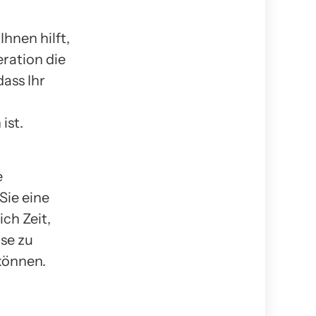
hnen hilft,
eration die
dass Ihr
ist.
e
Sie eine
ch Zeit,
se zu
können.