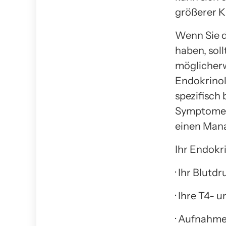
größerer K
Wenn Sie 
haben, soll
möglicher
Endokrinol
spezifisch 
Symptome b
einen Mana
Ihr Endokr
· Ihr Blutd
· Ihre T4-
· Aufnahme