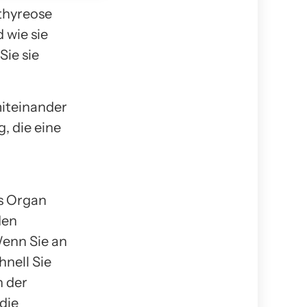
thyreose
d wie sie
ie sie
iteinander
 die eine
es Organ
den
Wenn Sie an
hnell Sie
n der
die