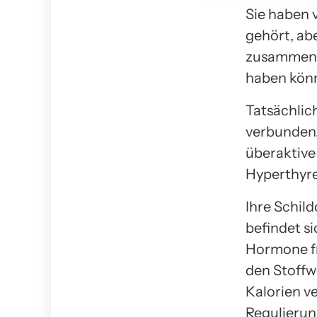
Sie haben 
gehört, abe
zusammenhä
haben kön
Tatsächlic
verbunden.
überaktive
Hyperthyre
Ihre Schild
befindet si
Hormone fr
den Stoffwe
Kalorien v
Regulierun