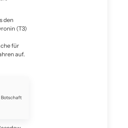
us den
ronin (T3)
ache für
ahren auf.
e Botschaft