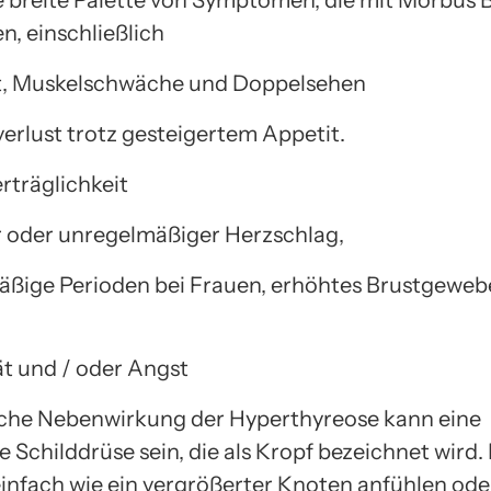
ne breite Palette von Symptomen, die mit Morbus
n, einschließlich
t, Muskelschwäche und Doppelsehen
erlust trotz gesteigertem Appetit.
rträglichkeit
r oder unregelmäßiger Herzschlag,
ßige Perioden bei Frauen, erhöhtes Brustgeweb
ät und / oder Angst
che Nebenwirkung der Hyperthyreose kann eine
 Schilddrüse sein, die als Kropf bezeichnet wird.
einfach wie ein vergrößerter Knoten anfühlen ode