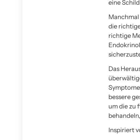
eine Schil
Manchmal k
die richtig
richtige Me
Endokrinolo
sicherzuste
Das Heraus
überwältig
Symptome v
bessere ge
um die zu 
behandeln,
Inspiriert 