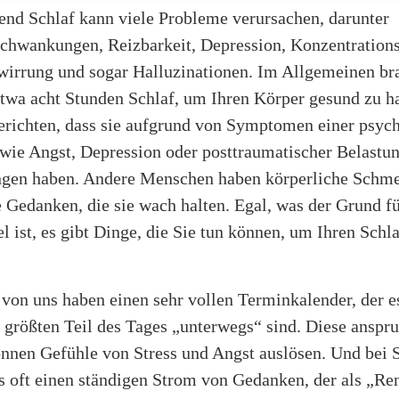
end Schlaf kann viele Probleme verursachen, darunter
hwankungen, Reizbarkeit, Depression, Konzentration
rwirrung und sogar Halluzinationen. Im Allgemeinen br
twa acht Stunden Schlaf, um Ihren Körper gesund zu ha
richten, dass sie aufgrund von Symptomen einer psyc
wie Angst, Depression oder posttraumatischer Belastu
ngen haben. Andere Menschen haben körperliche Schme
 Gedanken, die sie wach halten. Egal, was der Grund fü
 ist, es gibt Dinge, die Sie tun können, um Ihren Schla
von uns haben einen sehr vollen Terminkalender, der es
 größten Teil des Tages „unterwegs“ sind. Diese anspr
önnen Gefühle von Stress und Angst auslösen. Und bei S
es oft einen ständigen Strom von Gedanken, der als „R