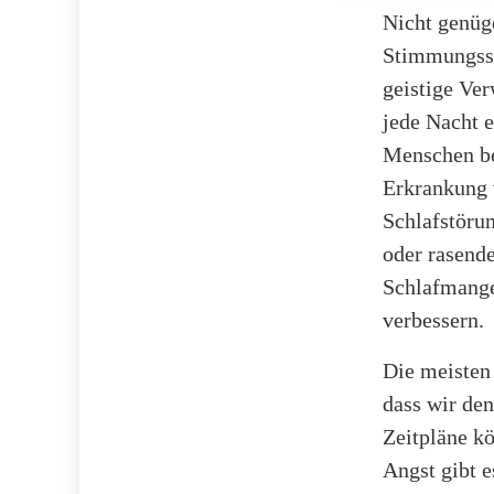
Nicht genüg
Stimmungssc
geistige Ve
jede Nacht e
Menschen be
Erkrankung 
Schlafstöru
oder rasende
Schlafmangel
verbessern.
Die meisten 
dass wir den
Zeitpläne k
Angst gibt 