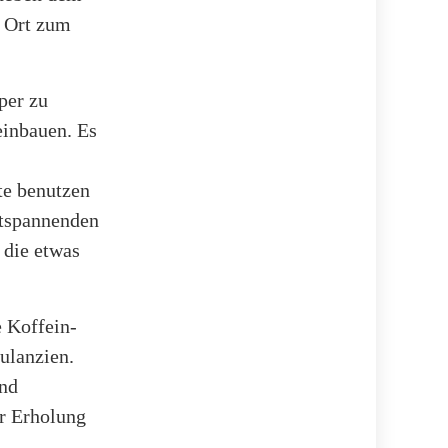
n Ort zum
per zu
einbauen. Es
e benutzen
ntspannenden
 die etwas
e Koffein-
ulanzien.
und
r Erholung