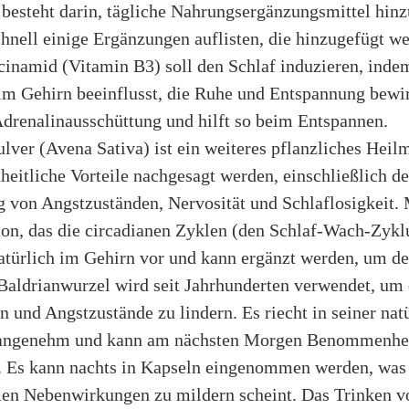
 besteht darin, tägliche Nahrungsergänzungsmittel hin
hnell einige Ergänzungen auflisten, die hinzugefügt w
cinamid (Vitamin B3) soll den Schlaf induzieren, inde
im Gehirn beeinflusst, die Ruhe und Entspannung bewi
drenalinausschüttung und hilft so beim Entspannen.
lver (Avena Sativa) ist ein weiteres pflanzliches Heil
heitliche Vorteile nachgesagt werden, einschließlich de
g von Angstzuständen, Nervosität und Schlaflosigkeit.
on, das die circadianen Zyklen (den Schlaf-Wach-Zyklu
türlich im Gehirn vor und kann ergänzt werden, um de
 Baldrianwurzel wird seit Jahrhunderten verwendet, um
n und Angstzustände zu lindern. Es riecht in seiner nat
 angenehm und kann am nächsten Morgen Benommenhe
. Es kann nachts in Kapseln eingenommen werden, was
n Nebenwirkungen zu mildern scheint. Das Trinken v