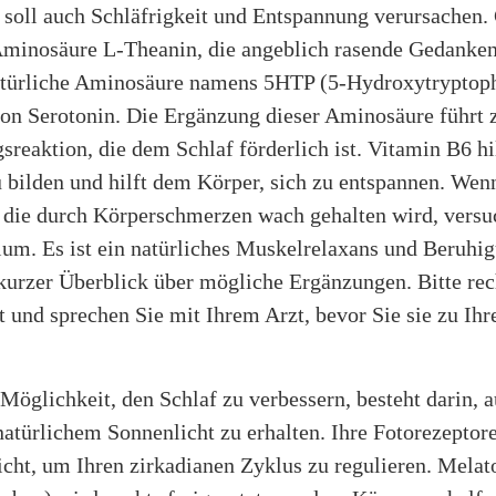
 soll auch Schläfrigkeit und Entspannung verursachen.
 Aminosäure L-Theanin, die angeblich rasende Gedanke
natürliche Aminosäure namens 5HTP (5-Hydroxytryptoph
von Serotonin. Die Ergänzung dieser Aminosäure führt z
reaktion, die dem Schlaf förderlich ist. Vitamin B6 hil
 bilden und hilft dem Körper, sich zu entspannen. Wen
, die durch Körperschmerzen wach gehalten wird, versu
um. Es ist ein natürliches Muskelrelaxans und Beruhig
 kurzer Überblick über mögliche Ergänzungen. Bitte re
st und sprechen Sie mit Ihrem Arzt, bevor Sie sie zu Ih
Möglichkeit, den Schlaf zu verbessern, besteht darin, 
atürlichem Sonnenlicht zu erhalten. Ihre Fotorezeptor
cht, um Ihren zirkadianen Zyklus zu regulieren. Melat