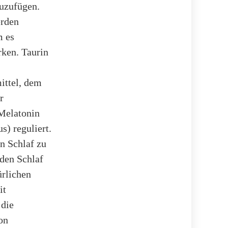
zuzufügen.
erden
m es
rken. Taurin
mittel, dem
r
 Melatonin
s) reguliert.
n Schlaf zu
 den Schlaf
ürlichen
it
 die
on