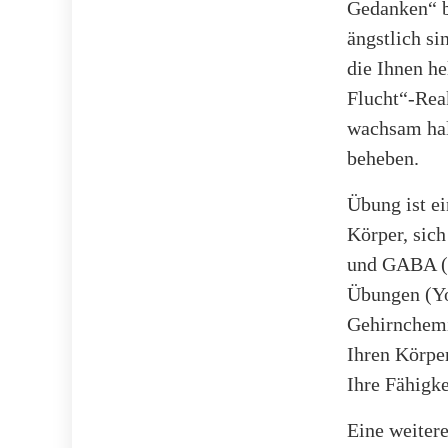
Gedanken“ b
ängstlich si
die Ihnen he
Flucht“-Rea
wachsam halt
beheben.
Übung ist e
Körper, sic
und GABA (G
Übungen (Yo
Gehirnchemi
Ihren Körpe
Ihre Fähigke
Eine weiter