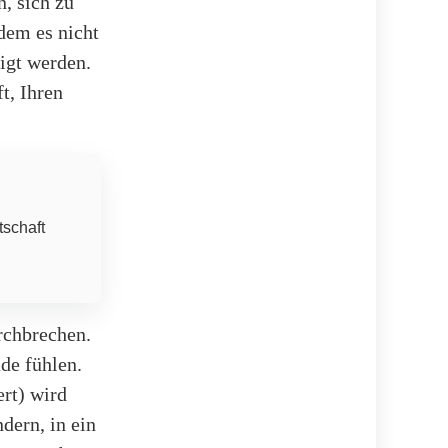
, sich zu
dem es nicht
igt werden.
t, Ihren
tschaft
rchbrechen.
de fühlen.
ert) wird
dern, in ein