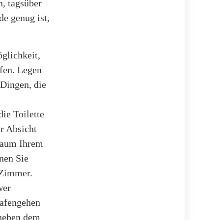
n, tagsüber
de genug ist,
glichkeit,
afen. Legen
 Dingen, die
ie Toilette
er Absicht
 Raum Ihrem
rnen Sie
 Zimmer.
wer
lafengehen
 neben dem