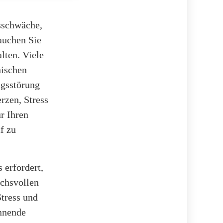
sschwäche,
auchen Sie
lten. Viele
hischen
ngsstörung
rzen, Stress
r Ihren
f zu
 erfordert,
uchsvollen
tress und
ennende