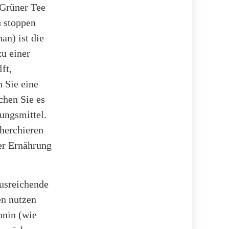
 Grüner Tee
n stoppen
an) ist die
u einer
ft,
n Sie eine
chen Sie es
ungsmittel.
cherchieren
rer Ernährung
ausreichende
en nutzen
onin (wie