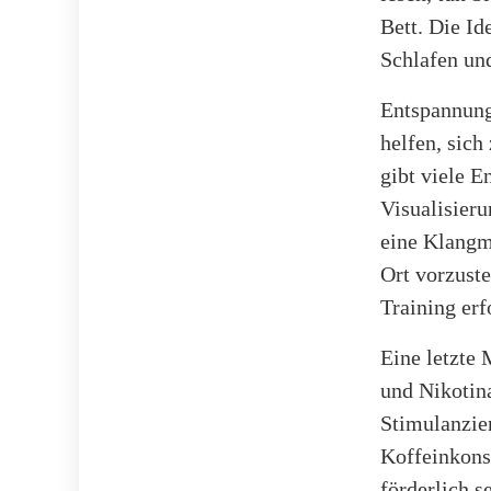
Bett. Die Id
Schlafen und
Entspannung
helfen, sich
gibt viele 
Visualisier
eine Klangm
Ort vorzuste
Training erf
Eine letzte 
und Nikotin
Stimulanzie
Koffeinkons
förderlich se