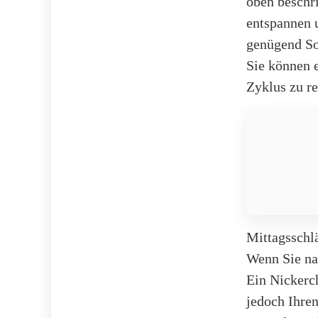
oben beschri
entspannen u
genügend Son
Sie können e
Zyklus zu re
Mittagsschl
Wenn Sie nac
Ein Nickerch
jedoch Ihren