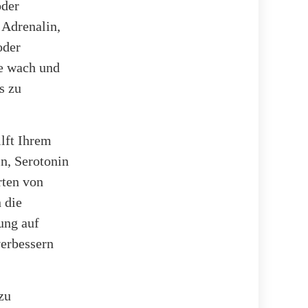
oder
 Adrenalin,
oder
ie wach und
s zu
lft Ihrem
n, Serotonin
rten von
 die
ung auf
erbessern
zu