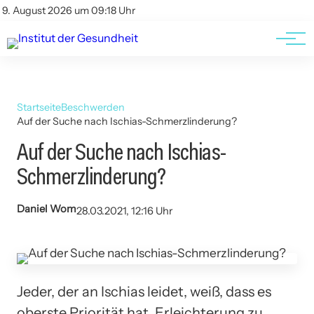
Kontakt
Kontakt
9. August 2026 um 09:18 Uhr
AGBs
AGBs
Startseite
Beschwerden
Auf der Suche nach Ischias-Schmerzlinderung?
Auf der Suche nach Ischias-
Schmerzlinderung?
Daniel Wom
28.03.2021, 12:16 Uhr
Jeder, der an Ischias leidet, weiß, dass es
oberste Priorität hat, Erleichterung zu