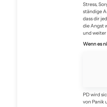
Stress, Sor
ständige A
dass dir j
die Angst 
und weiter
Wenn es ni
PD wird si
von Panik 