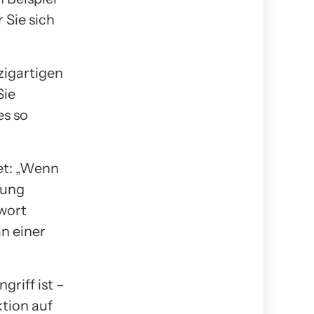
r Sie sich
zigartigen
Sie
es so
et: „Wenn
rung
twort
an einer
griff ist –
ktion auf