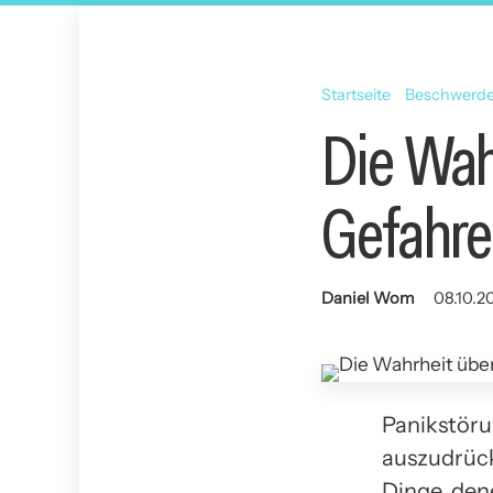
Startseite
Beschwerd
Die Wah
Gefahre
Daniel Wom
08.10.20
Panikstörun
auszudrücke
Dinge, den