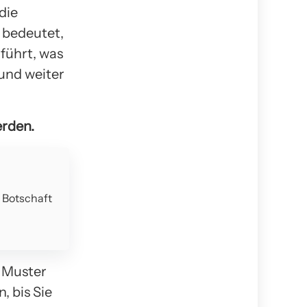
die
 bedeutet,
führt, was
und weiter
erden.
e Botschaft
s Muster
 bis Sie