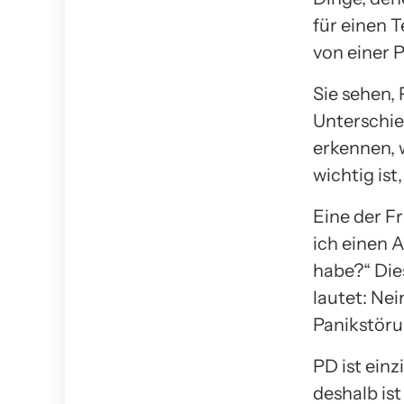
für einen T
von einer P
Sie sehen,
Unterschie
erkennen, 
wichtig ist
Eine der F
ich einen A
habe?“ Dies
lautet: Nei
Panikstöru
PD ist einz
deshalb ist