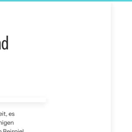
nd
it, es
enigen
 Beispiel