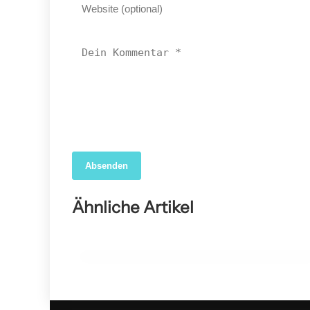
Absenden
04. April 2026
Forscher nutzen KI, um das wahre Ausmaß der
Ähnliche Artikel
COVID-19-Sterblichkeit in den USA aufzudecken
GESUNDHEIT ALLGEMEIN