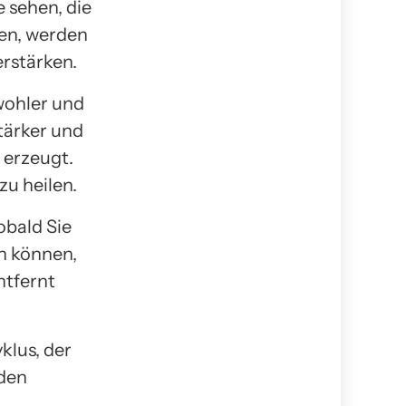
 sehen, die
ben, werden
erstärken.
wohler und
stärker und
 erzeugt.
zu heilen.
obald Sie
en können,
ntfernt
klus, der
 den