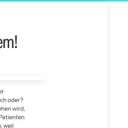
lem!
er
sch oder?
ehen wird,
 Patienten
 weil