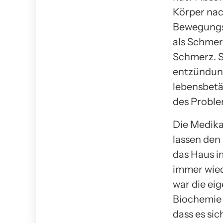
Körper nac
Bewegungsa
als Schmer
Schmerz. S
entzündun
lebensbet
des Proble
Die Medika
lassen den 
das Haus i
immer wied
war die ei
Biochemie 
dass es sic