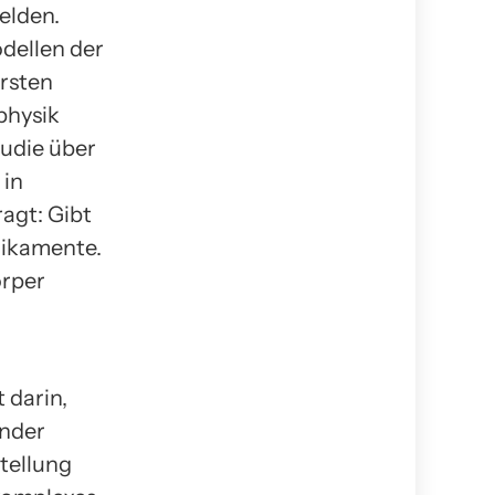
Helden.
odellen der
rsten
physik
tudie über
 in
agt: Gibt
dikamente.
örper
 darin,
ender
tellung