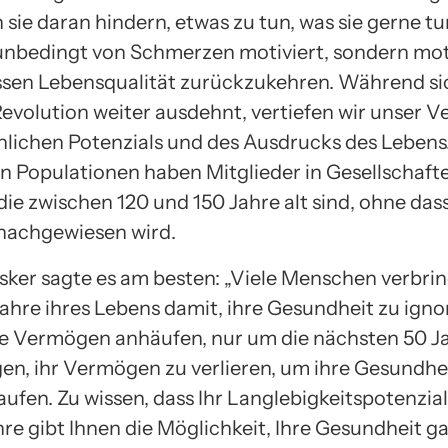
ie daran hindern, etwas zu tun, was sie gerne tun
 unbedingt von Schmerzen motiviert, sondern moti
ssen Lebensqualität zurückzukehren. Während si
evolution weiter ausdehnt, vertiefen wir unser V
lichen Potenzials und des Ausdrucks des Lebens
ten Populationen haben Mitglieder in Gesellschaft
ie zwischen 120 und 150 Jahre alt sind, ohne das
nachgewiesen wird.
asker sagte es am besten: „Viele Menschen verbri
ahre ihres Lebens damit, ihre Gesundheit zu igno
e Vermögen anhäufen, nur um die nächsten 50 J
gen, ihr Vermögen zu verlieren, um ihre Gesundhe
ufen. Zu wissen, dass Ihr Langlebigkeitspotenzia
hre gibt Ihnen die Möglichkeit, Ihre Gesundheit g