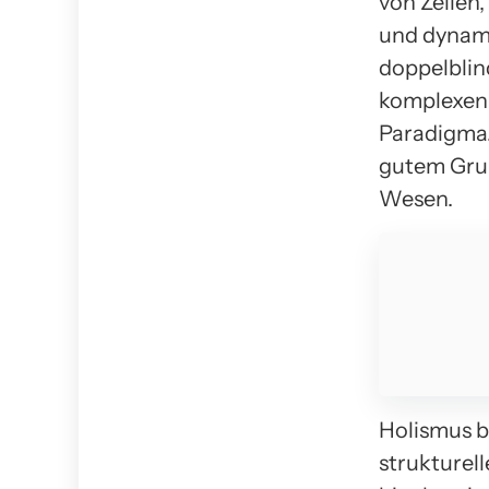
von Zellen
und dynami
doppelblin
komplexen 
Paradigma.
gutem Grun
Wesen.
Holismus b
strukturel