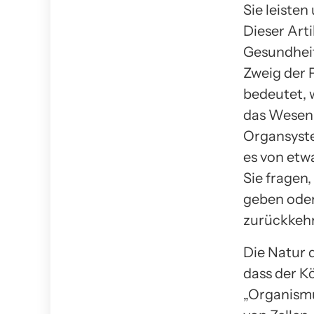
Sie leisten
Dieser Art
Gesundheit
Zweig der 
bedeutet, w
das Wesen 
Organsyste
es von etw
Sie fragen
geben oder
zurückkeh
Die Natur 
dass der Kö
„Organismu