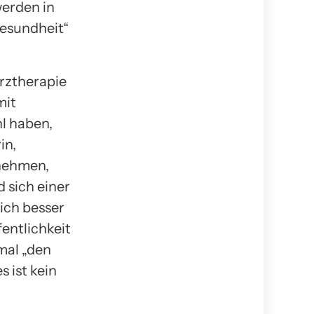
werden in
Gesundheit“
rztherapie
mit
l haben,
in,
 nehmen,
 sich einer
sich besser
fentlichkeit
mal „den
s ist kein