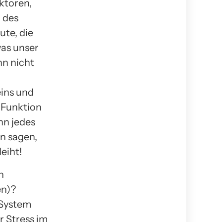
ktoren,
 des
ute, die
was unser
nn nicht
eins und
 Funktion
nn jedes
n sagen,
eiht!
n
en)?
 System
r Stress im