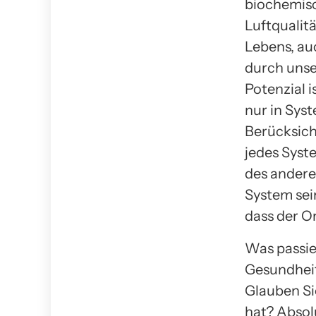
biochemisc
Luftqualit
Lebens, au
durch unse
Potenzial 
nur in Sys
Berücksich
jedes Syst
des andere
System sei
dass der O
Was passie
Gesundheit
Glauben Sie
hat? Absol