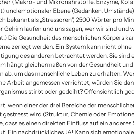
her (Makro- und Mikronährstoffe, Enzyme, Kofa
ät) und emotionaler Ebene (Gedanken, Umstände)
ch bekannt als „Stressoren“, 2500 Wörter pro Min
r Gehirn laufen und uns sagen, wer wir sind und 
ist.) Die Gesundheit des menschlichen Körpers ka
teme zerlegt werden. Ein System kann nicht ohne
tigung des anderen betrachtet werden. Sie sind 
em hängt gleichermaßen von der Gesundheit und
n ab, um das menschliche Leben zu erhalten. We
ne Arbeit angemessen verrichtet, würden Sie dan
rganismus stirbt oder gedeiht? Offensichtlich ged
rt, wenn einer der drei Bereiche der menschliche
 gestresst wird (Struktur, Chemie oder Emotion
, dass es einen direkten Einfluss auf ein anderes
ut! Ein nachdrückliches JA! Kann sich emotionale