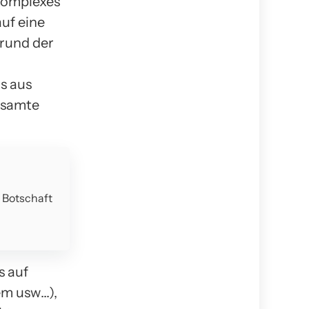
 komplexes
uf eine
grund der
s aus
esamte
e Botschaft
s auf
em usw…),