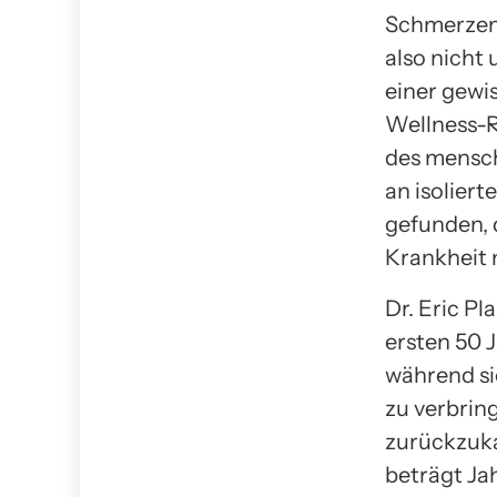
Schmerzen s
also nicht
einer gewi
Wellness-R
des mensch
an isolier
gefunden, d
Krankheit 
Dr. Eric Pl
ersten 50 J
während si
zu verbrin
zurückzuka
beträgt Ja