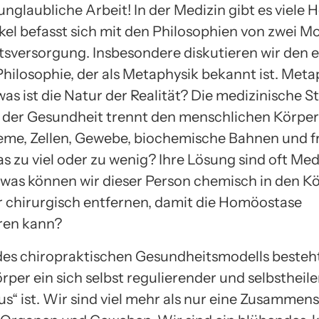
 unglaubliche Arbeit! In der Medizin gibt es viele 
ikel befasst sich mit den Philosophien von zwei M
sversorgung. Insbesondere diskutieren wir den e
Philosophie, der als Metaphysik bekannt ist. Meta
as ist die Natur der Realität? Die medizinische S
der Gesundheit trennt den menschlichen Körper
me, Zellen, Gewebe, biochemische Bahnen und fr
as zu viel oder zu wenig? Ihre Lösung sind oft Me
, was können wir dieser Person chemisch in den K
 chirurgisch entfernen, damit die Homöostase
ren kann?
des chiropraktischen Gesundheitsmodells besteht
rper ein sich selbst regulierender und selbstheil
s“ ist. Wir sind viel mehr als nur eine Zusammens