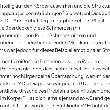
hteilig auf den Körper auswirken und die Struktu
pparates beeinträchtigen? Sie wetten! Dies äuße
z. Die Ärzteschaft legt metaphorisch ein Pflaster
ie überdecken diese Schmerzen mit
gshemmenden Pillen, Schmerzmitteln und
äubenden, lebensberaubenden Medikamenten. Di
ms war jedoch für dieses Beispiel emotionaler Str
mente reißen die Batterien aus dem Rauchmelde
Patienten glauben, dass nichts falsch ist! Inzwis
mmer noch! Irgendeine Überraschung, warum de
erkehrt? Die Diagnose war geplatzt! Der emotion
gentliche Ursache des Problems. Beeinflussen Em
im Körper? Hat dich jemals jemand so wütend g
h anfühlte, als würde dein Blut kochen? Erhöht da