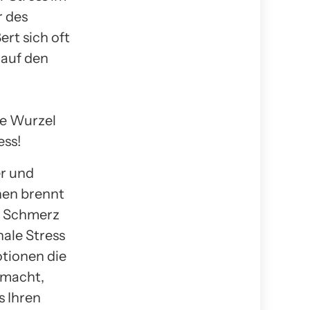
r des
rt sich oft
 auf den
e Wurzel
ess!
r und
chen brennt
r Schmerz
ale Stress
otionen die
emacht,
s Ihren