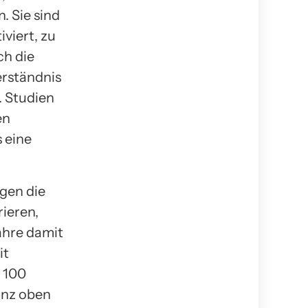
. Sie sind
viert, zu
ch die
erständnis
. Studien
en
s eine
ngen die
rieren,
ahre damit
it
l 100
anz oben