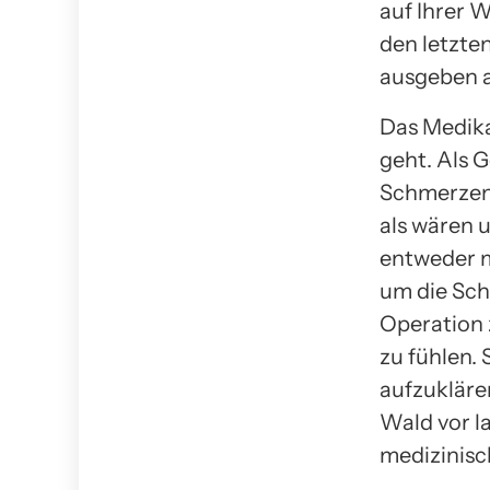
auf Ihrer 
den letzte
ausgeben a
Das Medik
geht. Als G
Schmerzen 
als wären 
entweder m
um die Sch
Operation z
zu fühlen. 
aufzukläre
Wald vor la
medizinisc