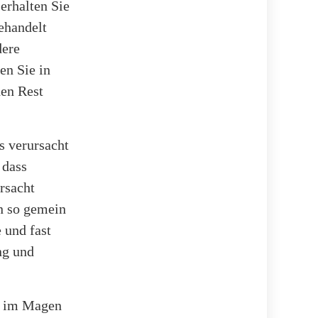
erhalten Sie
behandelt
dere
en Sie in
en Rest
s verursacht
 dass
rsacht
n so gemein
 und fast
ng und
ie im Magen