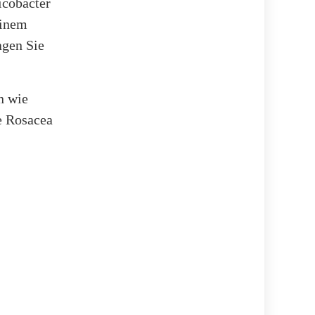
icobacter
einem
agen Sie
n wie
e Rosacea