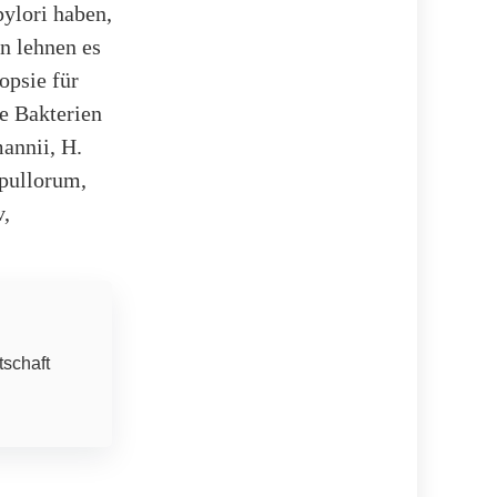
pylori haben,
n lehnen es
opsie für
re Bakterien
annii, H.
 pullorum,
v,
tschaft