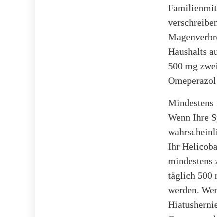
Familienmit
verschreibe
Magenverbre
Haushalts a
500 mg zwei
Omeperazol 
Mindestens 1
Wenn Ihre S
wahrscheinli
Ihr Helicob
mindestens 
täglich 500
werden. Wen
Hiatusherni