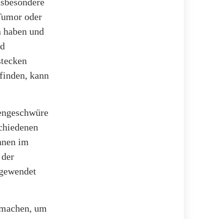
nsbesondere
 Tumor oder
n haben und
rd
stecken
 finden, kann
gengeschwüre
schiedenen
nnen im
 der
ngewendet
e machen, um