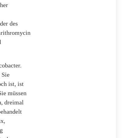
her
der des
arithromycin
d
cobacter.
 Sie
h ist, ist
 Sie müssen
, dreimal
behandelt
x,
mg