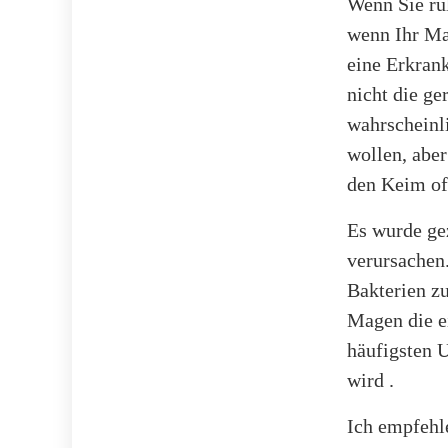
Wenn Sie rü
wenn Ihr Mag
eine Erkran
nicht die g
wahrscheinl
wollen, aber
den Keim oft
Es wurde ge
verursachen
Bakterien z
Magen die e
häufigsten 
wird .
Ich empfehl