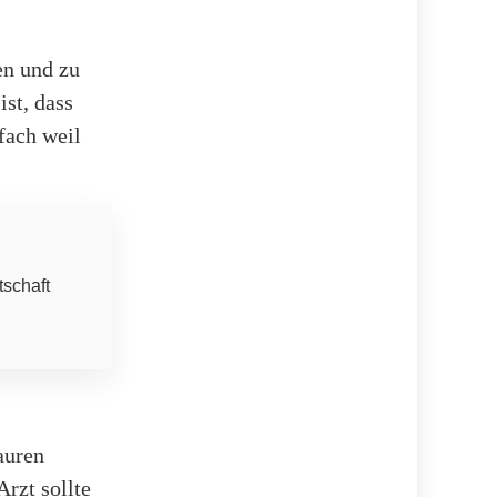
en und zu
ist, dass
fach weil
tschaft
auren
rzt sollte