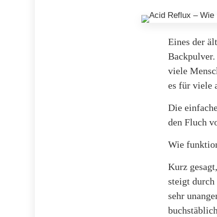
Eines der äl
Backpulver.
viele Mensc
es für viel
Die einfache
den Fluch v
Wie funktio
Kurz gesagt,
steigt durch
sehr unange
buchstäblic