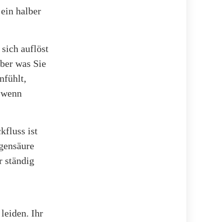
 ein halber
sich auflöst
ber was Sie
nfühlt,
, wenn
fluss ist
agensäure
r ständig
eiden. Ihr