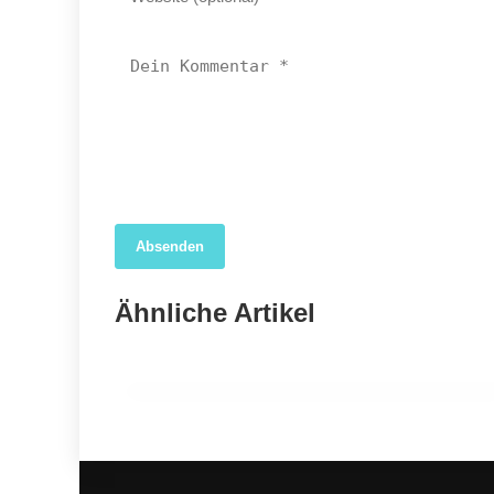
Absenden
04. April 2026
Forscher nutzen KI, um das wahre Ausmaß der
Ähnliche Artikel
COVID-19-Sterblichkeit in den USA aufzudecken
GESUNDHEIT ALLGEMEIN