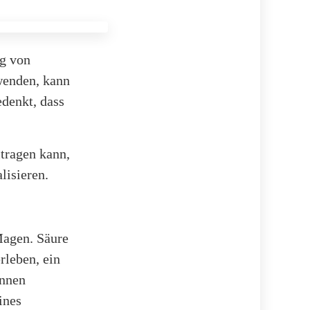
ng von
wenden, kann
edenkt, dass
itragen kann,
lisieren.
Magen. Säure
rleben, ein
önnen
ines