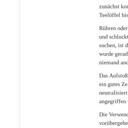
zunächst kon
Teelöffel bi
Rühren oder
und schluck
suchen, ist 
wurde gerade
niemand ande
Das Aufstoß
ein gutes Z
neutralisier
angegriffen 
Die Verwend
vorübergehe