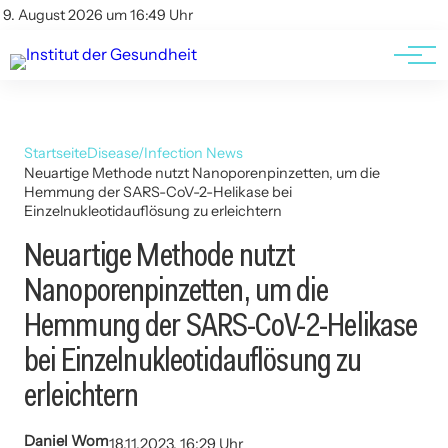
Kontakt
Kontakt
9. August 2026 um 16:49 Uhr
AGBs
AGBs
Startseite
Disease/Infection News
Neuartige Methode nutzt Nanoporenpinzetten, um die
Hemmung der SARS-CoV-2-Helikase bei
Einzelnukleotidauflösung zu erleichtern
Neuartige Methode nutzt
Nanoporenpinzetten, um die
Hemmung der SARS-CoV-2-Helikase
bei Einzelnukleotidauflösung zu
erleichtern
Daniel Wom
18.11.2023, 16:29 Uhr