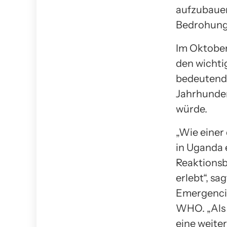
aufzubauen
Bedrohung
Im Oktober
den wichti
bedeutende
Jahrhunder
würde.
„Wie einer
in Uganda 
Reaktionsb
erlebt“, s
Emergencie
WHO. „Als 
eine weiter