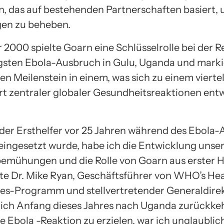
, das auf bestehenden Partnerschaften basiert, 
en zu beheben.
 2000 spielte Goarn eine Schlüsselrolle bei der R
gsten Ebola-Ausbruch in Gulu, Uganda und marki
n Meilenstein in einem, was sich zu einem viertel
t zentraler globaler Gesundheitsreaktionen ent
 der Ersthelfer vor 25 Jahren während des Ebola
eingesetzt wurde, habe ich die Entwicklung unse
emühungen und die Rolle von Goarn aus erster 
agte Dr. Mike Ryan, Geschäftsführer von WHO’s He
s-Programm und stellvertretender Generaldire
ich Anfang dieses Jahres nach Uganda zurückke
e Ebola -Reaktion zu erzielen, war ich unglaublich