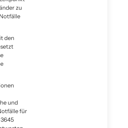
Länder zu
Notfälle
it den
esetzt
se
le
tionen
che und
otfälle für
s 3645