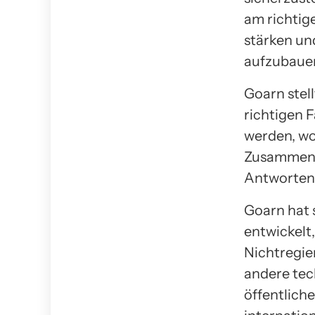
am richtige
stärken und
aufzubaue
Goarn stell
richtigen F
werden, wo
Zusammenar
Antworten 
Goarn hat 
entwickelt
Nichtregie
andere tec
öffentlich