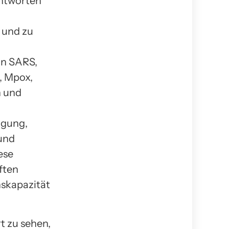
Antworten
 und zu
on SARS,
, Mpox,
n und
,
rgung,
 und
ese
ften
nskapazität
t zu sehen,