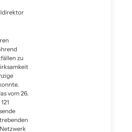
ldirektor
eren
Während
fällen zu
irksamkeit
nzige
konnte.
das vom 26.
 121
hsende
strebenden
s Netzwerk