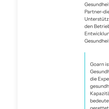
Gesundheit
Partner-di
Unterstütz
den Betrie
Entwicklun
Gesundheit
Goarn is
Gesundhe
die Expe
gesundhe
Kapazitä
bedeutet
gerettet.