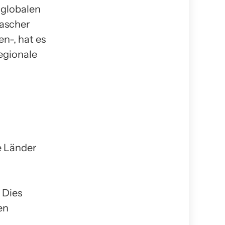
 globalen
rascher
n-, hat es
egionale
e Länder
 Dies
en