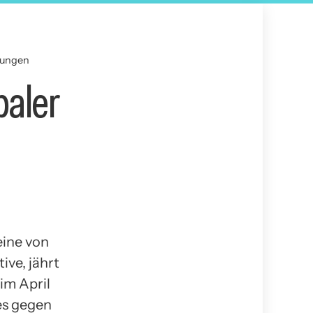
rkungen
baler
eine von
ive, jährt
im April
es gegen