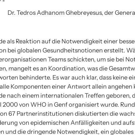
Dr. Tedros Adhanom Ghebreyesus, der Genera
e als Reaktion auf die Notwendigkeit einer bess
on bei globalen Gesundheitsnotionen erstellt. 
nerorganisationen Teams schickten, um sie bei Not
en, mangelt es an Koordination, was die Gesamtw
orten behinderte. Es war auch klar, dass keine ei
n alle Komponenten einer Antwort allein angehen 
e nach einem internationalen Treffen geboren, 
ril 2000 von WHO in Genf organisiert wurde. Rund
von 67 Partnerinstitutionen diskutierten die wac
erung von epidemischen Anfälligkeiten und auf
n und die dringende Notwendigkeit, ein globale