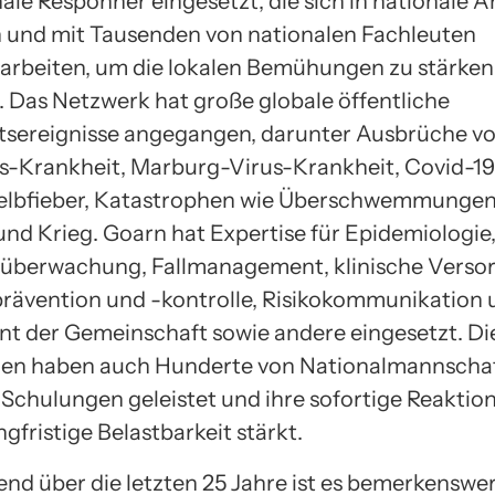
nale Responner eingesetzt, die sich in nationale 
n und mit Tausenden von nationalen Fachleuten
beiten, um die lokalen Bemühungen zu stärken
. Das Netzwerk hat große globale öffentliche
sereignisse angegangen, darunter Ausbrüche v
s-Krankheit, Marburg-Virus-Krankheit, Covid-19
Gelbfieber, Katastrophen wie Überschwemmunge
nd Krieg. Goarn hat Expertise für Epidemiologie
überwachung, Fallmanagement, klinische Verso
prävention und -kontrolle, Risikokommunikation
 der Gemeinschaft sowie andere eingesetzt. Di
n haben auch Hunderte von Nationalmannscha
 Schulungen geleistet und ihre sofortige Reaktio
ngfristige Belastbarkeit stärkt.
end über die letzten 25 Jahre ist es bemerkenswer