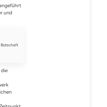
 angeführt
er und
e Botschaft
 die
werk
lichen
 Zeitpunkt