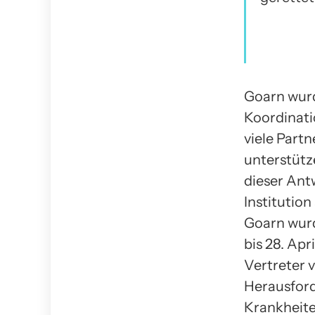
Goarn wurd
Koordinati
viele Part
unterstütz
dieser Antw
Institutio
Goarn wurd
bis 28. Ap
Vertreter 
Herausford
Krankheite