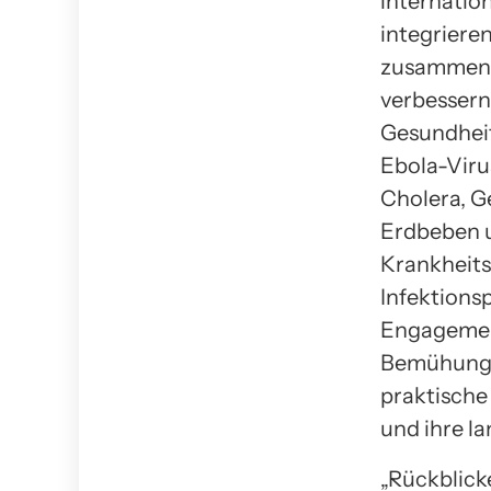
internatio
integriere
zusammenar
verbessern
Gesundheit
Ebola-Viru
Cholera, 
Erdbeben u
Krankheits
Infektions
Engagement
Bemühunge
praktische
und ihre la
„Rückblick