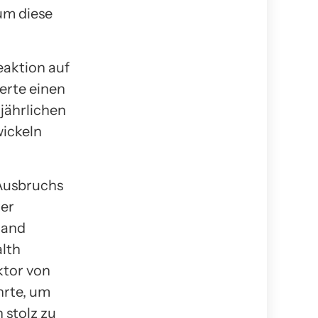
um diese
eaktion auf
erte einen
jährlichen
wickeln
-Ausbruchs
rer
Hand
alth
ktor von
hrte, um
 stolz zu