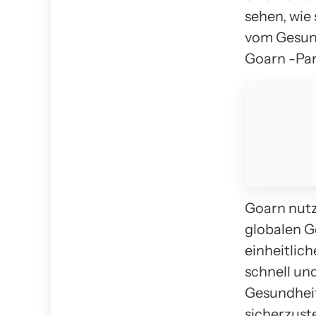
sehen, wie
vom Gesund
Goarn -Par
Goarn nutz
globalen G
einheitlic
schnell un
Gesundheit
sicherzust