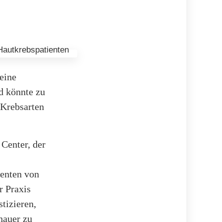
eine
d könnte zu
 Krebsarten
Center, der
ienten von
r Praxis
tizieren,
nauer zu