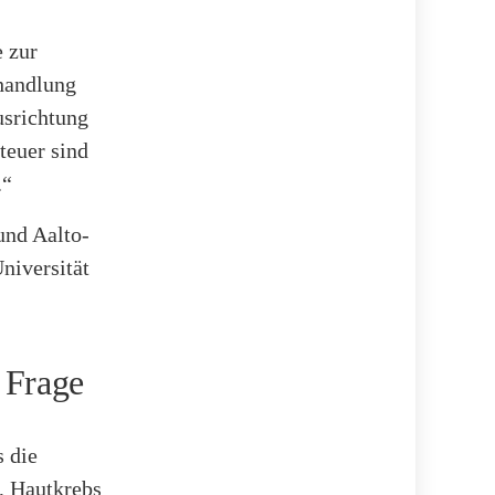
 zur
ehandlung
usrichtung
teuer sind
.“
und Aalto-
niversität
 Frage
s die
, Hautkrebs