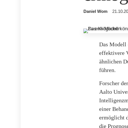
Daniel Wom
21.10.20
Das Modell 
effektivere
ähnlichen D
führen.
Forscher de
Aalto Univer
Intelligenzm
einer Behand
ermöglicht d
die Prognos