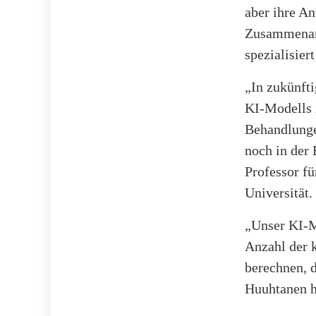
aber ihre An
Zusammenarb
spezialisiert
„In zukünfti
KI-Modells 
Behandlunge
noch in der
Professor f
Universität.
„Unser KI-Mo
Anzahl der 
berechnen, d
Huuhtanen h