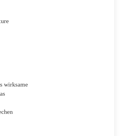
ture
rs wirksame
das
echen