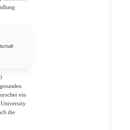
andlung
tschaft
0
 gesunden
orscher ein
 University
ach die