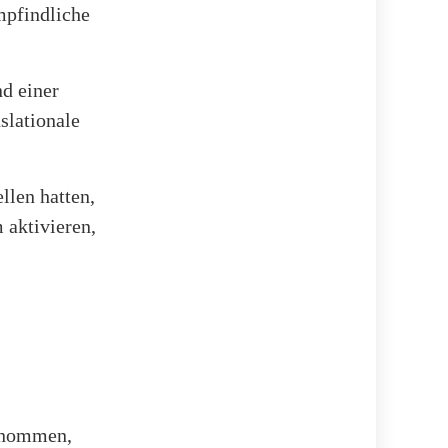
pfindliche
d einer
slationale
llen hatten,
 aktivieren,
genommen,