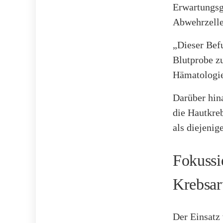
Erwartungsg
Abwehrzelle
„Dieser Bef
Blutprobe zu
Hämatologie
Darüber hina
die Hautkre
als diejenig
Fokussi
Krebsar
Der Einsatz