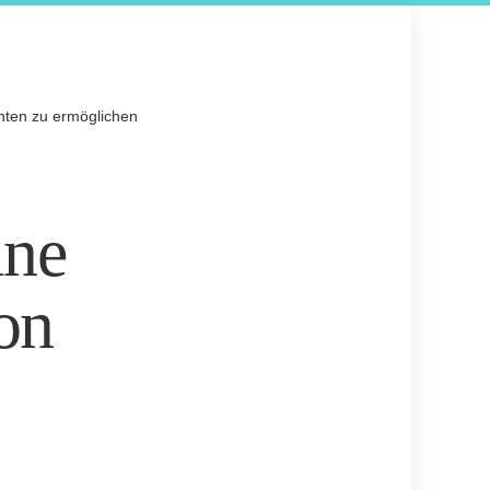
nten zu ermöglichen
ine
on