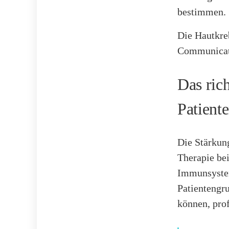
bestimmen.
Die Hautkre
Communicati
Das ric
Patient
Die Stärkun
Therapie be
Immunsystem
Patientengr
können, prof