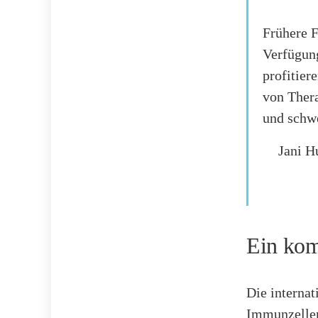
Frühere F
Verfügung
profitier
von Thera
und schw
Jani H
Ein kom
Die internat
Immunzellen