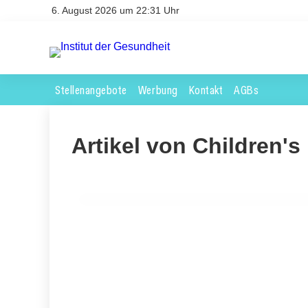
6. August 2026 um 22:31 Uhr
Stellenangebote
Werbung
Kontakt
AGBs
Artikel von Children's
28. April 2024
Die erste Phase-2-Studie von Vosoritide zeigt ei
ARZNEIMITTELSTUDIEN