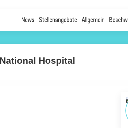
News
Stellenangebote
Allgemein
Beschw
 National Hospital
n gesteigertes Wachstum bei Kindern mit Hypochondroplasie