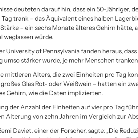
isse deuteten darauf hin, dass ein 50-Jähriger, de
o Tag trank – das Äquivalent eines halben Lagerbi
Stärke – ein sechs Monate älteres Gehirn hätte, a
l weglassen würde.
r University of Pennsylvania fanden heraus, dass
 umso stärker wurde, je mehr Menschen tranken
 mittleren Alters, die zwei Einheiten pro Tag ko
elgroßes Glas Rot- oder Weißwein – hatten ein zw
es Gehirn, wie die Daten implizierten.
ng der Anzahl der Einheiten auf vier pro Tag führ
en Alterung von zehn Jahren im Vergleich zur Abs
emi Daviet, einer der Forscher, sagte: „Die Redu