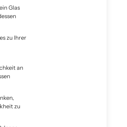
ein Glas
dessen
s zu Ihrer
chkeit an
ssen
anken,
kheit zu