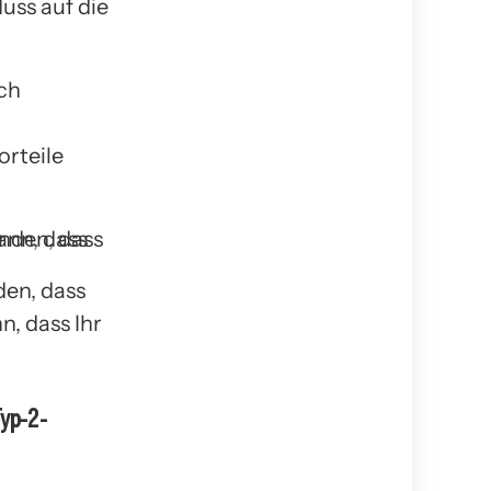
uss auf die
ch
orteile
den, dass
, dass Ihr
Typ-2-