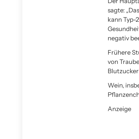
Der Haupta
sagte: „Da
kann Typ-2
Gesundhei
negativ be
Frühere Stu
von Traube
Blutzucker
Wein, insb
Pflanzenche
Anzeige