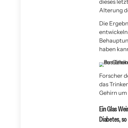
dieses let
Alterung d
Die Ergebn
entwickeln
Behauptung
haben kan
Forscher d
das Trinke
Gehirn um e
Ein Glas Wei
Diabetes, so 