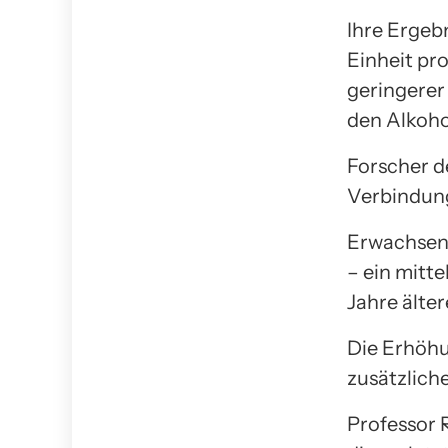
Ihre Ergebn
Einheit pr
geringerer 
den Alkoho
Forscher de
Verbindung
Erwachsene
– ein mitt
Jahre älter
Die Erhöhu
zusätzlich
Professor R