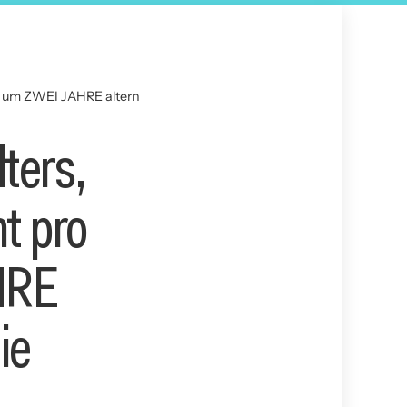
rn um ZWEI JAHRE altern
ters,
t pro
HRE
ie