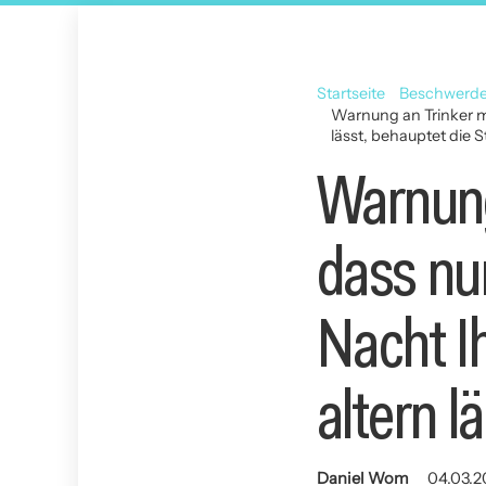
Startseite
Beschwerd
Warnung an Trinker mi
lässt, behauptet die S
Warnung 
dass nur
Nacht I
altern l
Daniel Wom
04.03.2