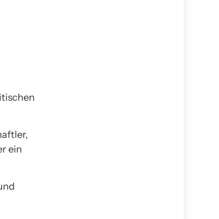
itischen
ftler,
r ein
 und