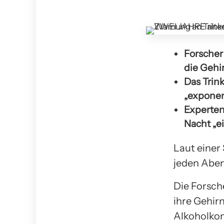
Forscher
die Gehi
Das Trink
„exponen
Experten
Nacht „e
Laut einer
jeden Abend
Die Forsch
ihre Gehir
Alkoholkon