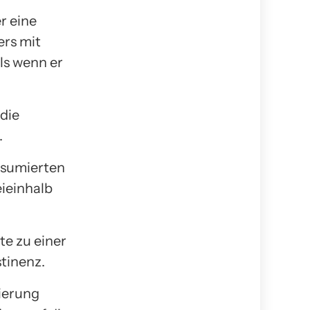
r eine
ers mit
ls wenn er
 die
.
nsumierten
eieinhalb
te zu einer
tinenz.
zierung