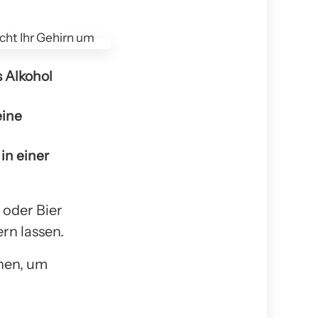
s Alkohol
eine
in einer
 oder Bier
rn lassen.
nen, um