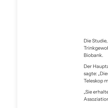
Die Studie
Trinkgewoh
Biobank.
Der Haupta
sagte: „Die
Teleskop mi
„Sie erhal
Assoziatio